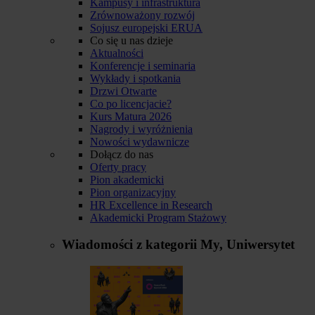
Kampusy i infrastruktura
Zrównoważony rozwój
Sojusz europejski ERUA
Co się u nas dzieje
Aktualności
Konferencje i seminaria
Wykłady i spotkania
Drzwi Otwarte
Co po licencjacie?
Kurs Matura 2026
Nagrody i wyróżnienia
Nowości wydawnicze
Dołącz do nas
Oferty pracy
Pion akademicki
Pion organizacyjny
HR Excellence in Research
Akademicki Program Stażowy
Wiadomości z kategorii
My, Uniwersytet