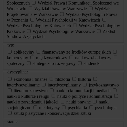
Społecznych
Wydział Prawa i Komunikacji Społecznej we
Wrocławiu
Wydział Prawa w Warszawie
Wydział
Projektowania w Warszawie
Wydział Psychologii i Prawa
w Poznaniu
Wydział Psychologii w Katowicach
Wydział Psychologii w Katowicach
Wydział Psychologii w
Krakowie
Wydział Psychologii w Warszawie
Zakład
Studiów Azjatyckich
typ:
aplikacyjny
finansowany ze środków europejskich
komercyjny
międzynarodowy
naukowo-badawczy
społeczny
strategiczno-rozwojowy
studencki
dyscyplina:
ekonomia i finanse
filozofia
historia
interdyscyplinarne
interdyscyplinarny
językoznawstwo
literaturoznawstwo
nauki o komunikacji i mediach
nauki o kulturze i religii
nauki o polityce i administracji
nauki o zarządzaniu i jakości
nauki prawne
nauki
socjologiczne
nie dotyczy
psychiatria
psychologia
sztuki plastyczne i konserwacja dzieł sztuki
status: