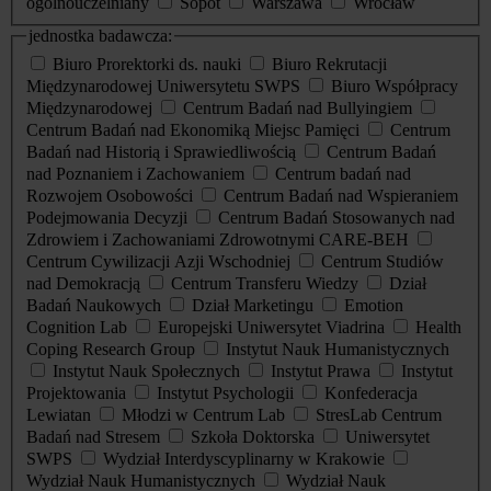
ogólnouczelniany
Sopot
Warszawa
Wrocław
jednostka badawcza:
Biuro Prorektorki ds. nauki
Biuro Rekrutacji
Międzynarodowej Uniwersytetu SWPS
Biuro Współpracy
Międzynarodowej
Centrum Badań nad Bullyingiem
Centrum Badań nad Ekonomiką Miejsc Pamięci
Centrum
Badań nad Historią i Sprawiedliwością
Centrum Badań
nad Poznaniem i Zachowaniem
Centrum badań nad
Rozwojem Osobowości
Centrum Badań nad Wspieraniem
Podejmowania Decyzji
Centrum Badań Stosowanych nad
Zdrowiem i Zachowaniami Zdrowotnymi CARE-BEH
Centrum Cywilizacji Azji Wschodniej
Centrum Studiów
nad Demokracją
Centrum Transferu Wiedzy
Dział
Badań Naukowych
Dział Marketingu
Emotion
Cognition Lab
Europejski Uniwersytet Viadrina
Health
Coping Research Group
Instytut Nauk Humanistycznych
Instytut Nauk Społecznych
Instytut Prawa
Instytut
Projektowania
Instytut Psychologii
Konfederacja
Lewiatan
Młodzi w Centrum Lab
StresLab Centrum
Badań nad Stresem
Szkoła Doktorska
Uniwersytet
SWPS
Wydział Interdyscyplinarny w Krakowie
Wydział Nauk Humanistycznych
Wydział Nauk