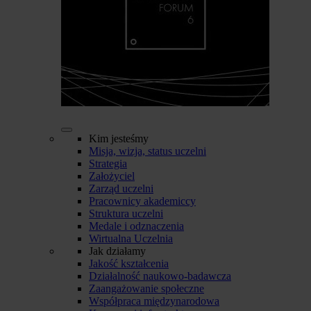
Kim jesteśmy
Misja, wizja, status uczelni
Strategia
Założyciel
Zarząd uczelni
Pracownicy akademiccy
Struktura uczelni
Medale i odznaczenia
Wirtualna Uczelnia
Jak działamy
Jakość kształcenia
Działalność naukowo-badawcza
Zaangażowanie społeczne
Współpraca międzynarodowa