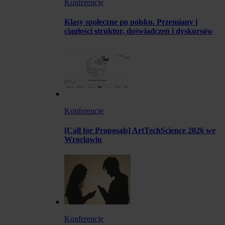
Konferencje
Klasy społeczne po polsku. Przemiany i
ciągłości struktur, doświadczeń i dyskursów
Konferencje
[Call for Proposals] ArtTechScience 2026 we
Wrocławiu
Konferencje