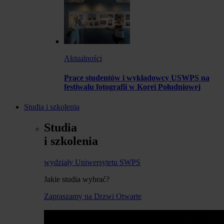
Aktualności
Prace studentów i wykładowcy USWPS na
festiwalu fotografii w Korei Południowej
Studia i szkolenia
Studia
i szkolenia
wydziały Uniwersytetu SWPS
Jakie studia wybrać?
Zapraszamy na Drzwi Otwarte