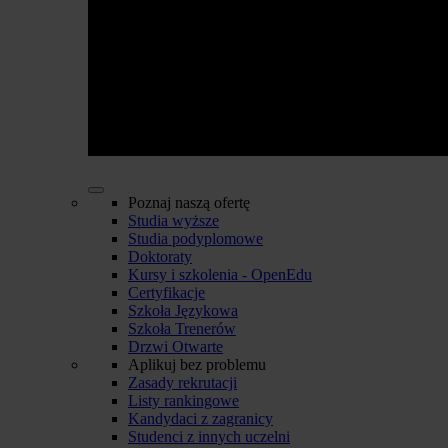
Poznaj naszą ofertę
Studia wyższe
Studia podyplomowe
Doktoraty
Kursy i szkolenia - OpenEdu
Certyfikacje
Szkoła Językowa
Szkoła Trenerów
Drzwi Otwarte
Aplikuj bez problemu
Zasady rekrutacji
Listy rankingowe
Kandydaci z zagranicy
Studenci z innych uczelni