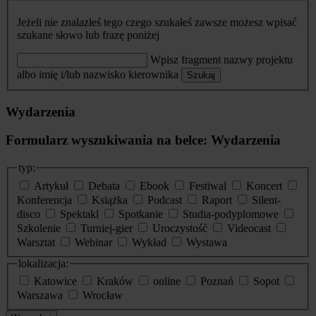
Jeżeli nie znalazłeś tego czego szukałeś zawsze możesz wpisać
szukane słowo lub frazę poniżej
Wpisz fragment nazwy projektu
albo imię i/lub nazwisko kierownika
Szukaj
Wydarzenia
Formularz wyszukiwania na belce: Wydarzenia
typ:
Artykuł
Debata
Ebook
Festiwal
Koncert
Konferencja
Książka
Podcast
Raport
Silent-
disco
Spektakl
Spotkanie
Studia-podyplomowe
Szkolenie
Turniej-gier
Uroczystość
Videocast
Warsztat
Webinar
Wykład
Wystawa
lokalizacja:
Katowice
Kraków
online
Poznań
Sopot
Warszawa
Wrocław