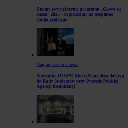
Znamy zwyciężczynie programu „Głowa się
rusza” 2026 – zapraszamy na bezpłatne
studia graficzne
Nagrody i wyróżnienia
Studentka USWPS Maria Komędera dołącza
do Rady Studentów przy Prezesie Polskiej
Agencji Kosmicznej