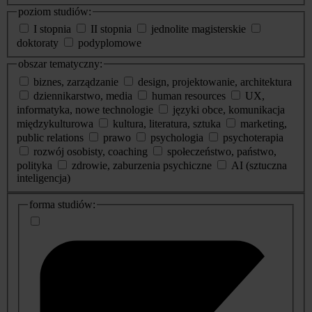
poziom studiów:
I stopnia
II stopnia
jednolite magisterskie
doktoraty
podyplomowe
obszar tematyczny:
biznes, zarządzanie
design, projektowanie, architektura
dziennikarstwo, media
human resources
UX,
informatyka, nowe technologie
języki obce, komunikacja
międzykulturowa
kultura, literatura, sztuka
marketing,
public relations
prawo
psychologia
psychoterapia
rozwój osobisty, coaching
społeczeństwo, państwo,
polityka
zdrowie, zaburzenia psychiczne
AI (sztuczna
inteligencja)
dodatkowe
forma studiów:
informacje
o
studiach