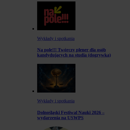
Wykłady i spotkania
Na pole!!! Twórczy plener dla osób
kandydujących na studia (dogrywka)
Wykłady i spotkania
Dolnośląski Festiwal Nauki 2026 –
wydarzenia na USWPS