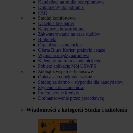
Kandydaci na studia podyplomowe
Dokumenty do pobrania
FAQ
Studiuj komfortowo
Uczelnia bez barier
Kampusy i infrastruktura
Zakwaterowanie na czas studiów
Biblioteki
Organizacje studenckie
Oferta Biura Karier: praktyki i staże
Wymiana międzynarodowa
Kalendarium roku akademickiego
Pobierz aplikację Mój USWPS
Zdobądź wsparcie finansowe
Opłaty – co obejmuje czesne
Studiuj za darmo – stypendia dla kandydatów
Stypendia dla studentów
Preferencyjne kredyty
Dofinansowanie przez pracodawcę
Wiadomości z kategorii
Studia i szkolenia