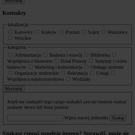
Wyszukaj
Kontakty
lokalizacja:
Katowice
Kraków
Poznań
Sopot
Warszawa
Wrocław
kategoria:
Administracja
Badania i rozwój
Biblioteka
Współpraca z biznesem
Dział Prawny
Instytuty i centra
badawcze
Marketing i komunikacja
Obsługa studenta
Organizacje studenckie
Rekrutacja
Usługi
Współpraca międzynarodowa
Wydziały
Wyszukaj
Jeżeli nie znalazłeś tego czego szukałeś zawsze możesz wpisać
szukane słowo lub frazę poniżej
Wpisz nazwę jednostki
Szukaj
Szukasz czegoś zupełnie innego? Sprawdź, może się