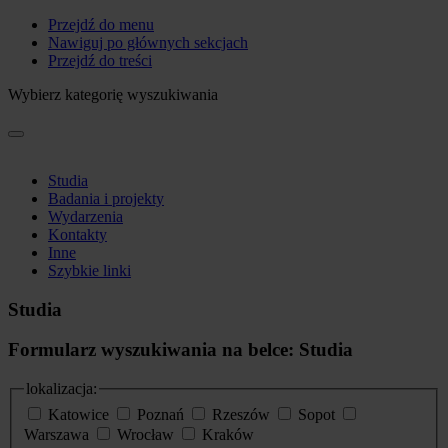
Przejdź do menu
Nawiguj po głównych sekcjach
Przejdź do treści
Wybierz kategorię wyszukiwania
Studia
Badania i projekty
Wydarzenia
Kontakty
Inne
Szybkie linki
Studia
Formularz wyszukiwania na belce: Studia
lokalizacja:
Katowice
Poznań
Rzeszów
Sopot
Warszawa
Wrocław
Kraków