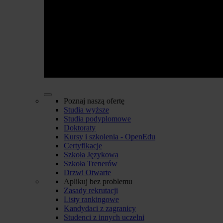
Poznaj naszą ofertę
Studia wyższe
Studia podyplomowe
Doktoraty
Kursy i szkolenia - OpenEdu
Certyfikacje
Szkoła Językowa
Szkoła Trenerów
Drzwi Otwarte
Aplikuj bez problemu
Zasady rekrutacji
Listy rankingowe
Kandydaci z zagranicy
Studenci z innych uczelni