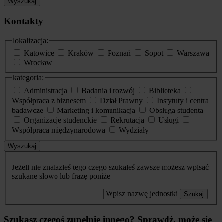
Wyszukaj
Kontakty
lokalizacja:
Katowice
Kraków
Poznań
Sopot
Warszawa
Wrocław
kategoria:
Administracja
Badania i rozwój
Biblioteka
Współpraca z biznesem
Dział Prawny
Instytuty i centra
badawcze
Marketing i komunikacja
Obsługa studenta
Organizacje studenckie
Rekrutacja
Usługi
Współpraca międzynarodowa
Wydziały
Wyszukaj
Jeżeli nie znalazłeś tego czego szukałeś zawsze możesz wpisać
szukane słowo lub frazę poniżej
Wpisz nazwę jednostki
Szukaj
Szukasz czegoś zupełnie innego? Sprawdź, może się