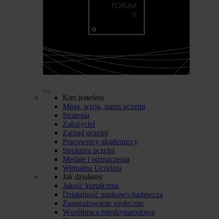
Kim jesteśmy
Misja, wizja, status uczelni
Strategia
Założyciel
Zarząd uczelni
Pracownicy akademiccy
Struktura uczelni
Medale i odznaczenia
Wirtualna Uczelnia
Jak działamy
Jakość kształcenia
Działalność naukowo-badawcza
Zaangażowanie społeczne
Współpraca międzynarodowa