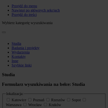
Przejdź do menu
Nawiguj po głównych sekcjach
Przejdź do treści
Wybierz kategorię wyszukiwania
Studia
Badania i projekty
Wydarzenia
Kontakty
Inne
Szybkie linki
Studia
Formularz wyszukiwania na belce: Studia
lokalizacja:
Katowice
Poznań
Rzeszów
Sopot
Warszawa
Wrocław
Kraków