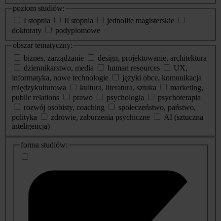
poziom studiów:
I stopnia
II stopnia
jednolite magisterskie
doktoraty
podyplomowe
obszar tematyczny:
biznes, zarządzanie
design, projektowanie, architektura
dziennikarstwo, media
human resources
UX,
informatyka, nowe technologie
języki obce, komunikacja
międzykulturowa
kultura, literatura, sztuka
marketing,
public relations
prawo
psychologia
psychoterapia
rozwój osobisty, coaching
społeczeństwo, państwo,
polityka
zdrowie, zaburzenia psychiczne
AI (sztuczna
inteligencja)
dodatkowe
forma studiów:
informacje
o
studiach