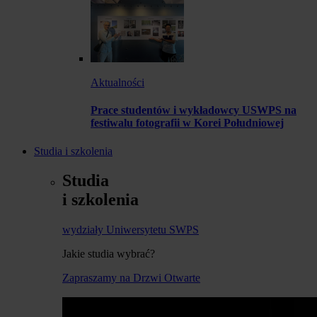
Aktualności
Prace studentów i wykładowcy USWPS na
festiwalu fotografii w Korei Południowej
Studia i szkolenia
Studia
i szkolenia
wydziały Uniwersytetu SWPS
Jakie studia wybrać?
Zapraszamy na Drzwi Otwarte