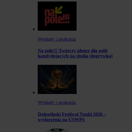
Wykłady i spotkania
Na pole!!! Twórczy plener dla osób
kandydujących na studia (dogrywka)
Wykłady i spotkania
Dolnośląski Festiwal Nauki 2026 –
wydarzenia na USWPS