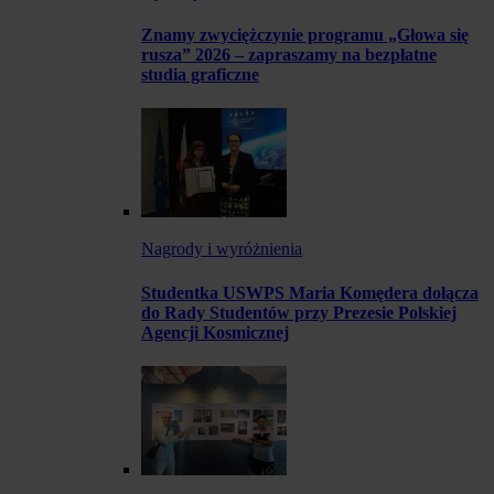
Znamy zwyciężczynie programu „Głowa się
rusza” 2026 – zapraszamy na bezpłatne
studia graficzne
Nagrody i wyróżnienia
Studentka USWPS Maria Komędera dołącza
do Rady Studentów przy Prezesie Polskiej
Agencji Kosmicznej