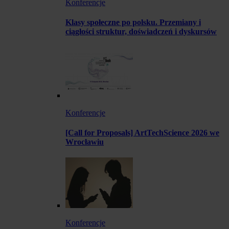
Konferencje
Klasy społeczne po polsku. Przemiany i
ciągłości struktur, doświadczeń i dyskursów
Konferencje
[Call for Proposals] ArtTechScience 2026 we
Wrocławiu
Konferencje