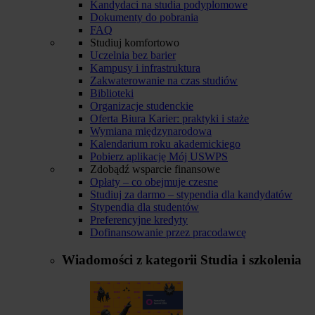
Kandydaci na studia podyplomowe
Dokumenty do pobrania
FAQ
Studiuj komfortowo
Uczelnia bez barier
Kampusy i infrastruktura
Zakwaterowanie na czas studiów
Biblioteki
Organizacje studenckie
Oferta Biura Karier: praktyki i staże
Wymiana międzynarodowa
Kalendarium roku akademickiego
Pobierz aplikację Mój USWPS
Zdobądź wsparcie finansowe
Opłaty – co obejmuje czesne
Studiuj za darmo – stypendia dla kandydatów
Stypendia dla studentów
Preferencyjne kredyty
Dofinansowanie przez pracodawcę
Wiadomości z kategorii
Studia i szkolenia