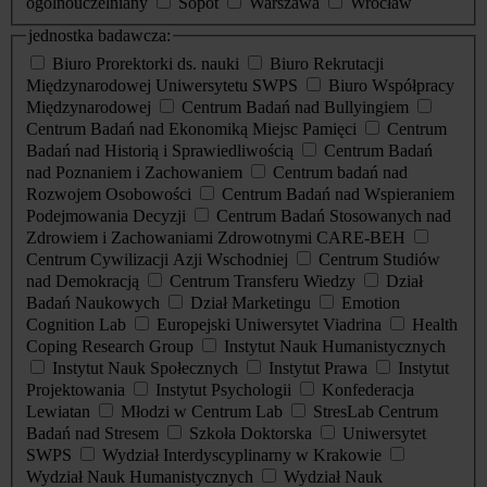
ogólnouczelniany
Sopot
Warszawa
Wrocław
jednostka badawcza:
Biuro Prorektorki ds. nauki
Biuro Rekrutacji
Międzynarodowej Uniwersytetu SWPS
Biuro Współpracy
Międzynarodowej
Centrum Badań nad Bullyingiem
Centrum Badań nad Ekonomiką Miejsc Pamięci
Centrum
Badań nad Historią i Sprawiedliwością
Centrum Badań
nad Poznaniem i Zachowaniem
Centrum badań nad
Rozwojem Osobowości
Centrum Badań nad Wspieraniem
Podejmowania Decyzji
Centrum Badań Stosowanych nad
Zdrowiem i Zachowaniami Zdrowotnymi CARE-BEH
Centrum Cywilizacji Azji Wschodniej
Centrum Studiów
nad Demokracją
Centrum Transferu Wiedzy
Dział
Badań Naukowych
Dział Marketingu
Emotion
Cognition Lab
Europejski Uniwersytet Viadrina
Health
Coping Research Group
Instytut Nauk Humanistycznych
Instytut Nauk Społecznych
Instytut Prawa
Instytut
Projektowania
Instytut Psychologii
Konfederacja
Lewiatan
Młodzi w Centrum Lab
StresLab Centrum
Badań nad Stresem
Szkoła Doktorska
Uniwersytet
SWPS
Wydział Interdyscyplinarny w Krakowie
Wydział Nauk Humanistycznych
Wydział Nauk