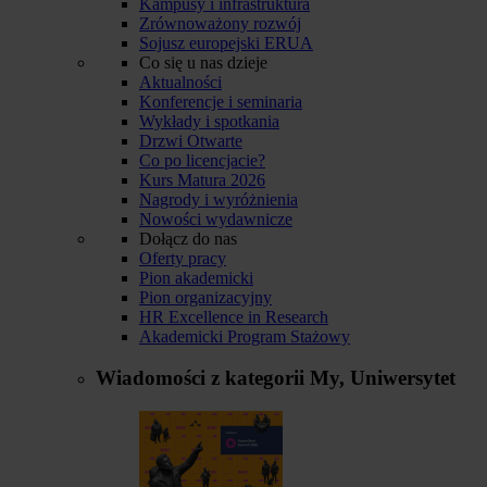
Kampusy i infrastruktura
Zrównoważony rozwój
Sojusz europejski ERUA
Co się u nas dzieje
Aktualności
Konferencje i seminaria
Wykłady i spotkania
Drzwi Otwarte
Co po licencjacie?
Kurs Matura 2026
Nagrody i wyróżnienia
Nowości wydawnicze
Dołącz do nas
Oferty pracy
Pion akademicki
Pion organizacyjny
HR Excellence in Research
Akademicki Program Stażowy
Wiadomości z kategorii
My, Uniwersytet