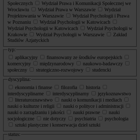
Społecznych
Wydział Prawa i Komunikacji Społecznej we
Wrocławiu
Wydział Prawa w Warszawie
Wydział
Projektowania w Warszawie
Wydział Psychologii i Prawa
w Poznaniu
Wydział Psychologii w Katowicach
Wydział Psychologii w Katowicach
Wydział Psychologii w
Krakowie
Wydział Psychologii w Warszawie
Zakład
Studiów Azjatyckich
typ:
aplikacyjny
finansowany ze środków europejskich
komercyjny
międzynarodowy
naukowo-badawczy
społeczny
strategiczno-rozwojowy
studencki
dyscyplina:
ekonomia i finanse
filozofia
historia
interdyscyplinarne
interdyscyplinarny
językoznawstwo
literaturoznawstwo
nauki o komunikacji i mediach
nauki o kulturze i religii
nauki o polityce i administracji
nauki o zarządzaniu i jakości
nauki prawne
nauki
socjologiczne
nie dotyczy
psychiatria
psychologia
sztuki plastyczne i konserwacja dzieł sztuki
status: