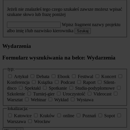
Jeżeli nie znalazłeś tego czego szukałeś zawsze możesz wpisać
szukane słowo lub frazę poniżej
Wpisz fragment nazwy projektu
albo imię i/lub nazwisko kierownika
Szukaj
Wydarzenia
Formularz wyszukiwania na belce: Wydarzenia
typ:
Artykuł
Debata
Ebook
Festiwal
Koncert
Konferencja
Książka
Podcast
Raport
Silent-
disco
Spektakl
Spotkanie
Studia-podyplomowe
Szkolenie
Turniej-gier
Uroczystość
Videocast
Warsztat
Webinar
Wykład
Wystawa
lokalizacja:
Katowice
Kraków
online
Poznań
Sopot
Warszawa
Wrocław