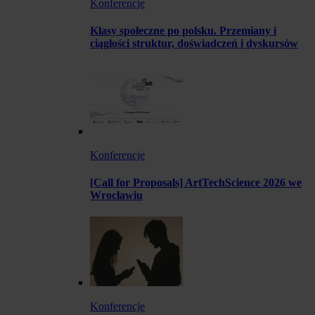
Konferencje
Klasy społeczne po polsku. Przemiany i
ciągłości struktur, doświadczeń i dyskursów
Konferencje
[Call for Proposals] ArtTechScience 2026 we
Wrocławiu
Konferencje