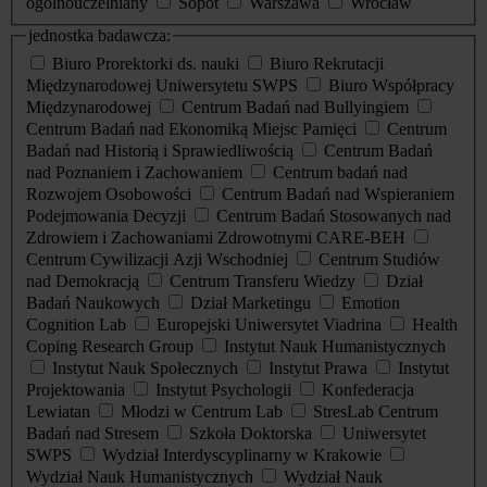
ogólnouczelniany
Sopot
Warszawa
Wrocław
jednostka badawcza:
Biuro Prorektorki ds. nauki
Biuro Rekrutacji
Międzynarodowej Uniwersytetu SWPS
Biuro Współpracy
Międzynarodowej
Centrum Badań nad Bullyingiem
Centrum Badań nad Ekonomiką Miejsc Pamięci
Centrum
Badań nad Historią i Sprawiedliwością
Centrum Badań
nad Poznaniem i Zachowaniem
Centrum badań nad
Rozwojem Osobowości
Centrum Badań nad Wspieraniem
Podejmowania Decyzji
Centrum Badań Stosowanych nad
Zdrowiem i Zachowaniami Zdrowotnymi CARE-BEH
Centrum Cywilizacji Azji Wschodniej
Centrum Studiów
nad Demokracją
Centrum Transferu Wiedzy
Dział
Badań Naukowych
Dział Marketingu
Emotion
Cognition Lab
Europejski Uniwersytet Viadrina
Health
Coping Research Group
Instytut Nauk Humanistycznych
Instytut Nauk Społecznych
Instytut Prawa
Instytut
Projektowania
Instytut Psychologii
Konfederacja
Lewiatan
Młodzi w Centrum Lab
StresLab Centrum
Badań nad Stresem
Szkoła Doktorska
Uniwersytet
SWPS
Wydział Interdyscyplinarny w Krakowie
Wydział Nauk Humanistycznych
Wydział Nauk