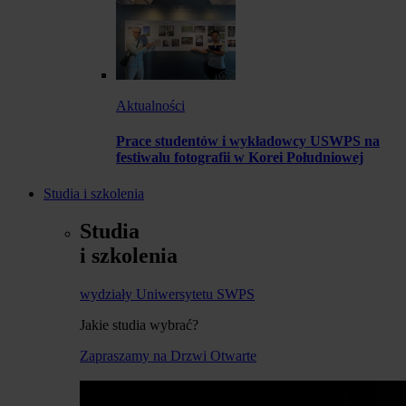
Aktualności
Prace studentów i wykładowcy USWPS na
festiwalu fotografii w Korei Południowej
Studia i szkolenia
Studia
i szkolenia
wydziały Uniwersytetu SWPS
Jakie studia wybrać?
Zapraszamy na Drzwi Otwarte