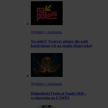
Wykłady i spotkania
Na pole!!! Twórczy plener dla osób
kandydujących na studia (dogrywka)
Wykłady i spotkania
Dolnośląski Festiwal Nauki 2026 –
wydarzenia na USWPS