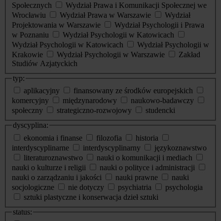
Społecznych
Wydział Prawa i Komunikacji Społecznej we
Wrocławiu
Wydział Prawa w Warszawie
Wydział
Projektowania w Warszawie
Wydział Psychologii i Prawa
w Poznaniu
Wydział Psychologii w Katowicach
Wydział Psychologii w Katowicach
Wydział Psychologii w
Krakowie
Wydział Psychologii w Warszawie
Zakład
Studiów Azjatyckich
typ:
aplikacyjny
finansowany ze środków europejskich
komercyjny
międzynarodowy
naukowo-badawczy
społeczny
strategiczno-rozwojowy
studencki
dyscyplina:
ekonomia i finanse
filozofia
historia
interdyscyplinarne
interdyscyplinarny
językoznawstwo
literaturoznawstwo
nauki o komunikacji i mediach
nauki o kulturze i religii
nauki o polityce i administracji
nauki o zarządzaniu i jakości
nauki prawne
nauki
socjologiczne
nie dotyczy
psychiatria
psychologia
sztuki plastyczne i konserwacja dzieł sztuki
status: