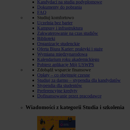
Kandydaci na studia podyplomowe
Dokumenty do pobrania
FAQ
Studiuj komfortowo
Uczelnia bez barier
Kampusy i infrastruktura
Zakwaterowanie na czas studiów
Biblioteki
Organizacje studenckie
Oferta Biura Karier: praktyki i staże
Wymiana międzynarodowa
Kalendarium roku akademickiego
Pobierz aplikację Mój USWPS
Zdobądź wsparcie finansowe
Opłaty – co obejmuje czesne
Studiuj za darmo – stypendia dla kandydatów
Stypendia dla studentów
Preferencyjne kredyty
Dofinansowanie przez pracodawcę
Wiadomości z kategorii
Studia i szkolenia