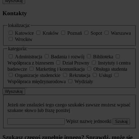
Wyszukaj
Kontakty
lokalizacja:
Katowice
Kraków
Poznań
Sopot
Warszawa
Wrocław
kategoria:
Administracja
Badania i rozwój
Biblioteka
Współpraca z biznesem
Dział Prawny
Instytuty i centra
badawcze
Marketing i komunikacja
Obsługa studenta
Organizacje studenckie
Rekrutacja
Usługi
Współpraca międzynarodowa
Wydziały
Wyszukaj
Jeżeli nie znalazłeś tego czego szukałeś zawsze możesz wpisać
szukane słowo lub frazę poniżej
Wpisz nazwę jednostki
Szukaj
Szukasz czegoś zupełnie innego? Sprawdź, może się