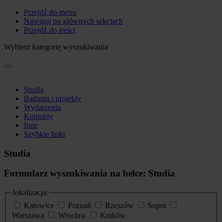
Przejdź do menu
Nawiguj po głównych sekcjach
Przejdź do treści
Wybierz kategorię wyszukiwania
Studia
Badania i projekty
Wydarzenia
Kontakty
Inne
Szybkie linki
Studia
Formularz wyszukiwania na belce: Studia
lokalizacja:
Katowice
Poznań
Rzeszów
Sopot
Warszawa
Wrocław
Kraków