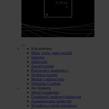
Kim jesteśmy
Misja, wizja, status uczelni
Strategia
Założyciel
Zarząd uczelni
Pracownicy akademiccy
Struktura uczelni
Medale i odznaczenia
Wirtualna Uczelnia
Jak działamy
Jakość kształcenia
Działalność naukowo-badawcza
Zaangażowanie społeczne
Współpraca międzynarodowa