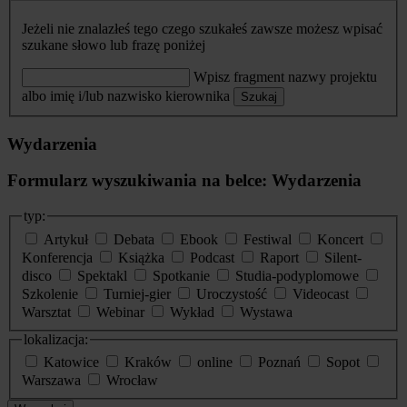
Jeżeli nie znalazłeś tego czego szukałeś zawsze możesz wpisać
szukane słowo lub frazę poniżej
Wpisz fragment nazwy projektu
albo imię i/lub nazwisko kierownika
Szukaj
Wydarzenia
Formularz wyszukiwania na belce: Wydarzenia
typ:
Artykuł
Debata
Ebook
Festiwal
Koncert
Konferencja
Książka
Podcast
Raport
Silent-
disco
Spektakl
Spotkanie
Studia-podyplomowe
Szkolenie
Turniej-gier
Uroczystość
Videocast
Warsztat
Webinar
Wykład
Wystawa
lokalizacja:
Katowice
Kraków
online
Poznań
Sopot
Warszawa
Wrocław