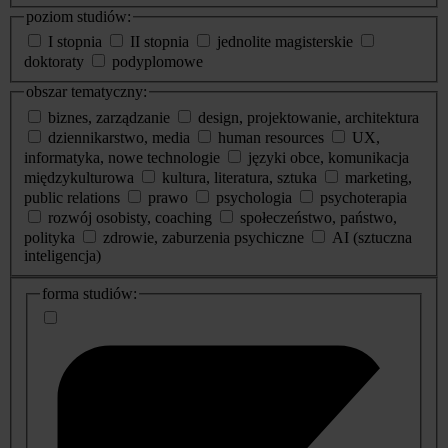
poziom studiów:
I stopnia
II stopnia
jednolite magisterskie
doktoraty
podyplomowe
obszar tematyczny:
biznes, zarządzanie
design, projektowanie, architektura
dziennikarstwo, media
human resources
UX,
informatyka, nowe technologie
języki obce, komunikacja
międzykulturowa
kultura, literatura, sztuka
marketing,
public relations
prawo
psychologia
psychoterapia
rozwój osobisty, coaching
społeczeństwo, państwo,
polityka
zdrowie, zaburzenia psychiczne
AI (sztuczna
inteligencja)
dodatkowe
forma studiów:
informacje
o
studiach