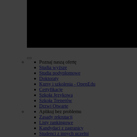
Poznaj naszą ofertę
Studia wyższe
Studia podyplomowe
Doktoraty
Kursy i szkolenia - OpenEdu
Certyfikacje
Szkoła Językowa
Szkoła Trenerów
Drzwi Otwarte
Aplikuj bez problemu
Zasady rekrutacji
Listy rankingowe
Kandydaci z zagranicy
Studenci z innych uczelni