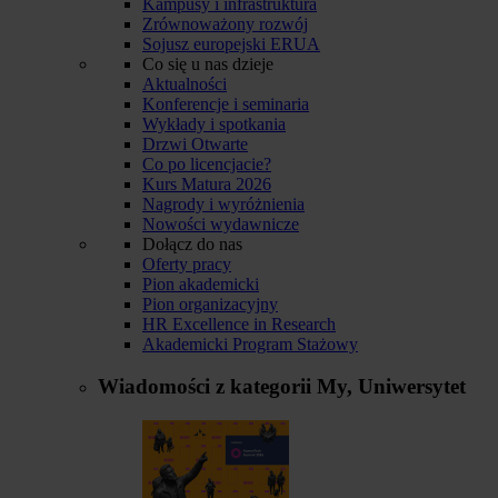
Kampusy i infrastruktura
Zrównoważony rozwój
Sojusz europejski ERUA
Co się u nas dzieje
Aktualności
Konferencje i seminaria
Wykłady i spotkania
Drzwi Otwarte
Co po licencjacie?
Kurs Matura 2026
Nagrody i wyróżnienia
Nowości wydawnicze
Dołącz do nas
Oferty pracy
Pion akademicki
Pion organizacyjny
HR Excellence in Research
Akademicki Program Stażowy
Wiadomości z kategorii
My, Uniwersytet