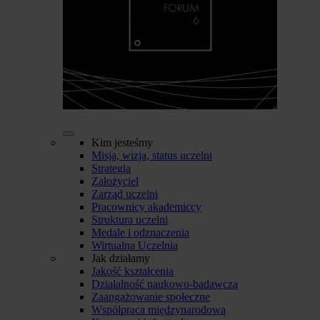
Kim jesteśmy
Misja, wizja, status uczelni
Strategia
Założyciel
Zarząd uczelni
Pracownicy akademiccy
Struktura uczelni
Medale i odznaczenia
Wirtualna Uczelnia
Jak działamy
Jakość kształcenia
Działalność naukowo-badawcza
Zaangażowanie społeczne
Współpraca międzynarodowa