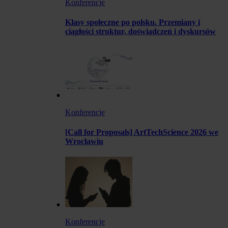
Konferencje
Klasy społeczne po polsku. Przemiany i
ciągłości struktur, doświadczeń i dyskursów
Konferencje
[Call for Proposals] ArtTechScience 2026 we
Wrocławiu
Konferencje