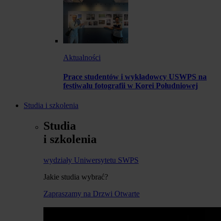
Aktualności
Prace studentów i wykładowcy USWPS na
festiwalu fotografii w Korei Południowej
Studia i szkolenia
Studia
i szkolenia
wydziały Uniwersytetu SWPS
Jakie studia wybrać?
Zapraszamy na Drzwi Otwarte