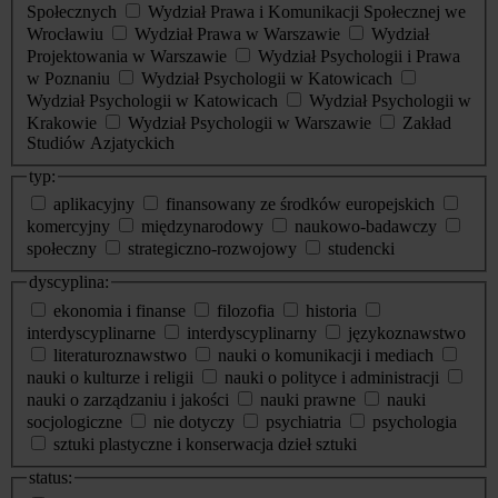
Społecznych
Wydział Prawa i Komunikacji Społecznej we
Wrocławiu
Wydział Prawa w Warszawie
Wydział
Projektowania w Warszawie
Wydział Psychologii i Prawa
w Poznaniu
Wydział Psychologii w Katowicach
Wydział Psychologii w Katowicach
Wydział Psychologii w
Krakowie
Wydział Psychologii w Warszawie
Zakład
Studiów Azjatyckich
typ:
aplikacyjny
finansowany ze środków europejskich
komercyjny
międzynarodowy
naukowo-badawczy
społeczny
strategiczno-rozwojowy
studencki
dyscyplina:
ekonomia i finanse
filozofia
historia
interdyscyplinarne
interdyscyplinarny
językoznawstwo
literaturoznawstwo
nauki o komunikacji i mediach
nauki o kulturze i religii
nauki o polityce i administracji
nauki o zarządzaniu i jakości
nauki prawne
nauki
socjologiczne
nie dotyczy
psychiatria
psychologia
sztuki plastyczne i konserwacja dzieł sztuki
status: