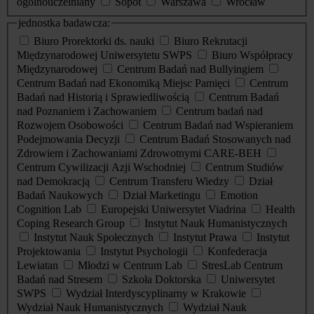
ogólnouczelniany
Sopot
Warszawa
Wrocław
jednostka badawcza:
Biuro Prorektorki ds. nauki
Biuro Rekrutacji
Międzynarodowej Uniwersytetu SWPS
Biuro Współpracy
Międzynarodowej
Centrum Badań nad Bullyingiem
Centrum Badań nad Ekonomiką Miejsc Pamięci
Centrum
Badań nad Historią i Sprawiedliwością
Centrum Badań
nad Poznaniem i Zachowaniem
Centrum badań nad
Rozwojem Osobowości
Centrum Badań nad Wspieraniem
Podejmowania Decyzji
Centrum Badań Stosowanych nad
Zdrowiem i Zachowaniami Zdrowotnymi CARE-BEH
Centrum Cywilizacji Azji Wschodniej
Centrum Studiów
nad Demokracją
Centrum Transferu Wiedzy
Dział
Badań Naukowych
Dział Marketingu
Emotion
Cognition Lab
Europejski Uniwersytet Viadrina
Health
Coping Research Group
Instytut Nauk Humanistycznych
Instytut Nauk Społecznych
Instytut Prawa
Instytut
Projektowania
Instytut Psychologii
Konfederacja
Lewiatan
Młodzi w Centrum Lab
StresLab Centrum
Badań nad Stresem
Szkoła Doktorska
Uniwersytet
SWPS
Wydział Interdyscyplinarny w Krakowie
Wydział Nauk Humanistycznych
Wydział Nauk