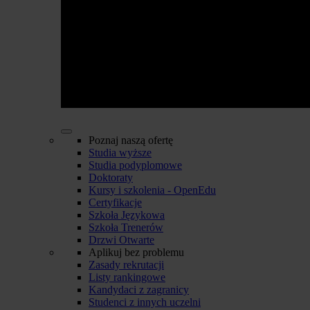
Poznaj naszą ofertę
Studia wyższe
Studia podyplomowe
Doktoraty
Kursy i szkolenia - OpenEdu
Certyfikacje
Szkoła Językowa
Szkoła Trenerów
Drzwi Otwarte
Aplikuj bez problemu
Zasady rekrutacji
Listy rankingowe
Kandydaci z zagranicy
Studenci z innych uczelni