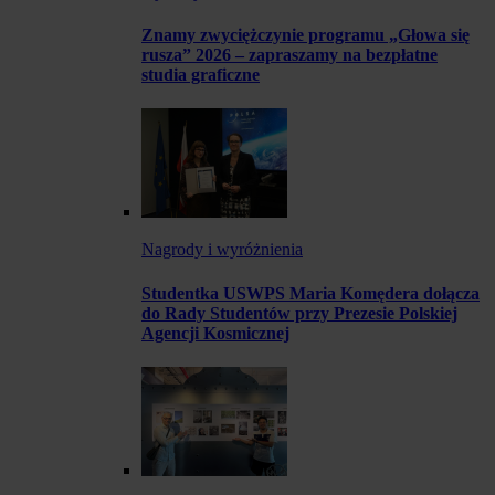
Znamy zwyciężczynie programu „Głowa się
rusza” 2026 – zapraszamy na bezpłatne
studia graficzne
Nagrody i wyróżnienia
Studentka USWPS Maria Komędera dołącza
do Rady Studentów przy Prezesie Polskiej
Agencji Kosmicznej