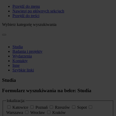
Przejdź do menu
Nawiguj po głównych sekcjach
Przejdź do treści
Wybierz kategorię wyszukiwania
Studia
Badania i projekty
Wydarzenia
Kontakty
Inne
Szybkie linki
Studia
Formularz wyszukiwania na belce: Studia
lokalizacja:
Katowice
Poznań
Rzeszów
Sopot
Warszawa
Wrocław
Kraków