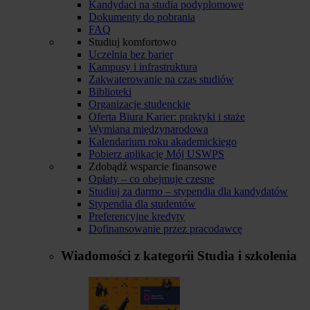
Kandydaci na studia podyplomowe
Dokumenty do pobrania
FAQ
Studiuj komfortowo
Uczelnia bez barier
Kampusy i infrastruktura
Zakwaterowanie na czas studiów
Biblioteki
Organizacje studenckie
Oferta Biura Karier: praktyki i staże
Wymiana międzynarodowa
Kalendarium roku akademickiego
Pobierz aplikację Mój USWPS
Zdobądź wsparcie finansowe
Opłaty – co obejmuje czesne
Studiuj za darmo – stypendia dla kandydatów
Stypendia dla studentów
Preferencyjne kredyty
Dofinansowanie przez pracodawcę
Wiadomości z kategorii
Studia i szkolenia