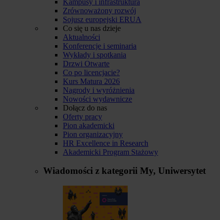
Kampusy i infrastruktura
Zrównoważony rozwój
Sojusz europejski ERUA
Co się u nas dzieje
Aktualności
Konferencje i seminaria
Wykłady i spotkania
Drzwi Otwarte
Co po licencjacie?
Kurs Matura 2026
Nagrody i wyróżnienia
Nowości wydawnicze
Dołącz do nas
Oferty pracy
Pion akademicki
Pion organizacyjny
HR Excellence in Research
Akademicki Program Stażowy
Wiadomości z kategorii
My, Uniwersytet