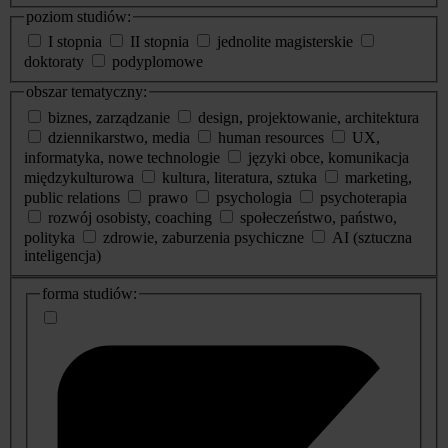
poziom studiów:
I stopnia
II stopnia
jednolite magisterskie
doktoraty
podyplomowe
obszar tematyczny:
biznes, zarządzanie
design, projektowanie, architektura
dziennikarstwo, media
human resources
UX,
informatyka, nowe technologie
języki obce, komunikacja
międzykulturowa
kultura, literatura, sztuka
marketing,
public relations
prawo
psychologia
psychoterapia
rozwój osobisty, coaching
społeczeństwo, państwo,
polityka
zdrowie, zaburzenia psychiczne
AI (sztuczna
inteligencja)
dodatkowe
forma studiów:
informacje
o
studiach