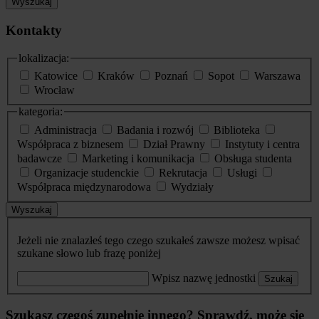
Wyszukaj
Kontakty
lokalizacja:
Katowice
Kraków
Poznań
Sopot
Warszawa
Wrocław
kategoria:
Administracja
Badania i rozwój
Biblioteka
Współpraca z biznesem
Dział Prawny
Instytuty i centra
badawcze
Marketing i komunikacja
Obsługa studenta
Organizacje studenckie
Rekrutacja
Usługi
Współpraca międzynarodowa
Wydziały
Wyszukaj
Jeżeli nie znalazłeś tego czego szukałeś zawsze możesz wpisać
szukane słowo lub frazę poniżej
Wpisz nazwę jednostki
Szukaj
Szukasz czegoś zupełnie innego? Sprawdź, może się