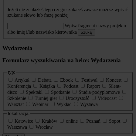
Jeżeli nie znalazłeś tego czego szukałeś zawsze możesz wpisać
szukane słowo lub frazę poniżej
Wpisz fragment nazwy projektu
albo imię i/lub nazwisko kierownika
Szukaj
Wydarzenia
Formularz wyszukiwania na belce: Wydarzenia
typ:
Artykuł
Debata
Ebook
Festiwal
Koncert
Konferencja
Książka
Podcast
Raport
Silent-
disco
Spektakl
Spotkanie
Studia-podyplomowe
Szkolenie
Turniej-gier
Uroczystość
Videocast
Warsztat
Webinar
Wykład
Wystawa
lokalizacja:
Katowice
Kraków
online
Poznań
Sopot
Warszawa
Wrocław