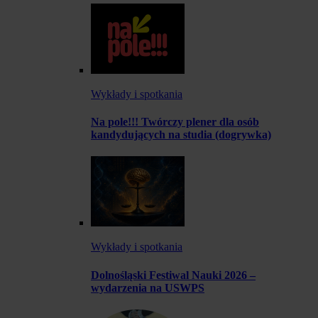
Wykłady i spotkania
Na pole!!! Twórczy plener dla osób
kandydujących na studia (dogrywka)
Wykłady i spotkania
Dolnośląski Festiwal Nauki 2026 –
wydarzenia na USWPS