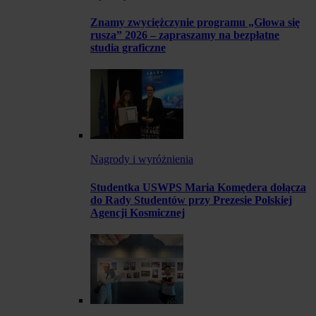
Znamy zwyciężczynie programu „Głowa się
rusza” 2026 – zapraszamy na bezpłatne
studia graficzne
Nagrody i wyróżnienia
Studentka USWPS Maria Komędera dołącza
do Rady Studentów przy Prezesie Polskiej
Agencji Kosmicznej