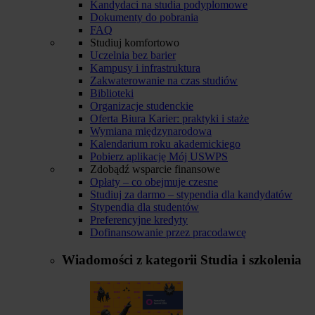
Kandydaci na studia podyplomowe
Dokumenty do pobrania
FAQ
Studiuj komfortowo
Uczelnia bez barier
Kampusy i infrastruktura
Zakwaterowanie na czas studiów
Biblioteki
Organizacje studenckie
Oferta Biura Karier: praktyki i staże
Wymiana międzynarodowa
Kalendarium roku akademickiego
Pobierz aplikację Mój USWPS
Zdobądź wsparcie finansowe
Opłaty – co obejmuje czesne
Studiuj za darmo – stypendia dla kandydatów
Stypendia dla studentów
Preferencyjne kredyty
Dofinansowanie przez pracodawcę
Wiadomości z kategorii
Studia i szkolenia