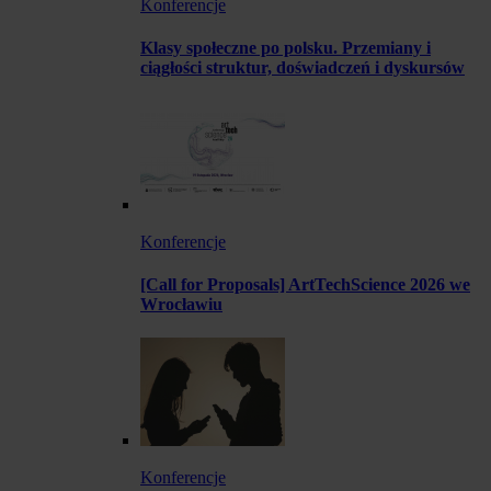
Konferencje
Klasy społeczne po polsku. Przemiany i
ciągłości struktur, doświadczeń i dyskursów
Konferencje
[Call for Proposals] ArtTechScience 2026 we
Wrocławiu
Konferencje