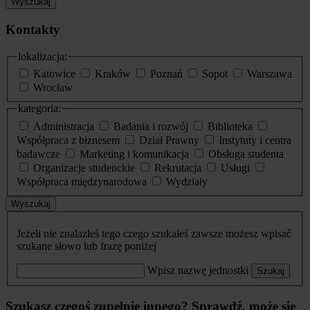
Wyszukaj
Kontakty
lokalizacja:
Katowice
Kraków
Poznań
Sopot
Warszawa
Wrocław
kategoria:
Administracja
Badania i rozwój
Biblioteka
Współpraca z biznesem
Dział Prawny
Instytuty i centra
badawcze
Marketing i komunikacja
Obsługa studenta
Organizacje studenckie
Rekrutacja
Usługi
Współpraca międzynarodowa
Wydziały
Wyszukaj
Jeżeli nie znalazłeś tego czego szukałeś zawsze możesz wpisać
szukane słowo lub frazę poniżej
Wpisz nazwę jednostki
Szukaj
Szukasz czegoś zupełnie innego? Sprawdź, może się