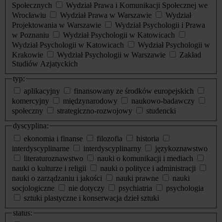
Społecznych
Wydział Prawa i Komunikacji Społecznej we
Wrocławiu
Wydział Prawa w Warszawie
Wydział
Projektowania w Warszawie
Wydział Psychologii i Prawa
w Poznaniu
Wydział Psychologii w Katowicach
Wydział Psychologii w Katowicach
Wydział Psychologii w
Krakowie
Wydział Psychologii w Warszawie
Zakład
Studiów Azjatyckich
typ:
aplikacyjny
finansowany ze środków europejskich
komercyjny
międzynarodowy
naukowo-badawczy
społeczny
strategiczno-rozwojowy
studencki
dyscyplina:
ekonomia i finanse
filozofia
historia
interdyscyplinarne
interdyscyplinarny
językoznawstwo
literaturoznawstwo
nauki o komunikacji i mediach
nauki o kulturze i religii
nauki o polityce i administracji
nauki o zarządzaniu i jakości
nauki prawne
nauki
socjologiczne
nie dotyczy
psychiatria
psychologia
sztuki plastyczne i konserwacja dzieł sztuki
status: