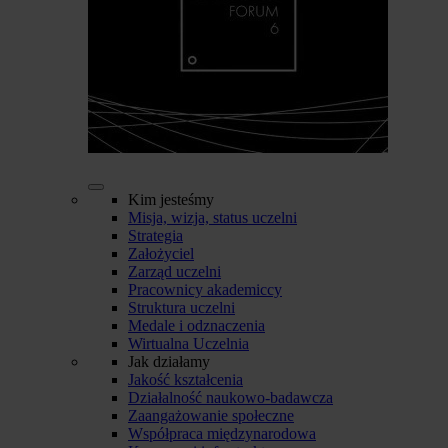
Kim jesteśmy
Misja, wizja, status uczelni
Strategia
Założyciel
Zarząd uczelni
Pracownicy akademiccy
Struktura uczelni
Medale i odznaczenia
Wirtualna Uczelnia
Jak działamy
Jakość kształcenia
Działalność naukowo-badawcza
Zaangażowanie społeczne
Współpraca międzynarodowa