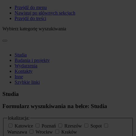
Przejdź do menu
Nawiguj po głównych sekcjach
Przejdź do treści
Wybierz kategorię wyszukiwania
Studia
Badania i projekty
Wydarzenia
Kontakty
Inne
Szybkie linki
Studia
Formularz wyszukiwania na belce: Studia
lokalizacja:
Katowice
Poznań
Rzeszów
Sopot
Warszawa
Wrocław
Kraków