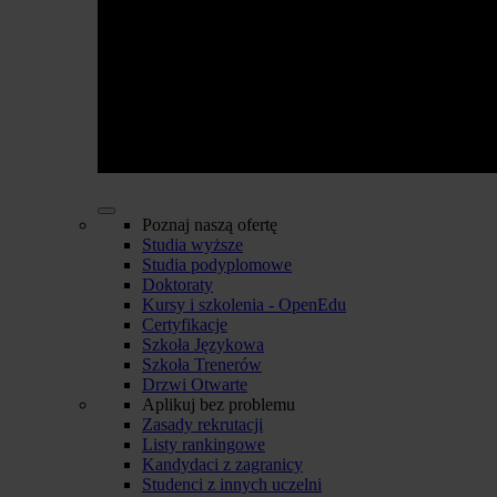
Poznaj naszą ofertę
Studia wyższe
Studia podyplomowe
Doktoraty
Kursy i szkolenia - OpenEdu
Certyfikacje
Szkoła Językowa
Szkoła Trenerów
Drzwi Otwarte
Aplikuj bez problemu
Zasady rekrutacji
Listy rankingowe
Kandydaci z zagranicy
Studenci z innych uczelni