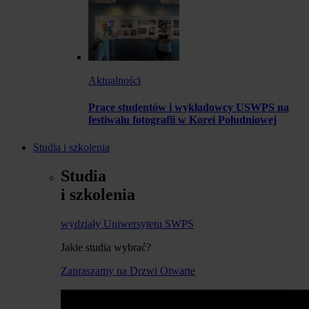
Aktualności
Prace studentów i wykładowcy USWPS na
festiwalu fotografii w Korei Południowej
Studia i szkolenia
Studia
i szkolenia
wydziały Uniwersytetu SWPS
Jakie studia wybrać?
Zapraszamy na Drzwi Otwarte