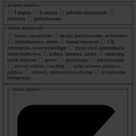
poziom studiów:
I stopnia
II stopnia
jednolite magisterskie
doktoraty
podyplomowe
obszar tematyczny:
biznes, zarządzanie
design, projektowanie, architektura
dziennikarstwo, media
human resources
UX,
informatyka, nowe technologie
języki obce, komunikacja
międzykulturowa
kultura, literatura, sztuka
marketing,
public relations
prawo
psychologia
psychoterapia
rozwój osobisty, coaching
społeczeństwo, państwo,
polityka
zdrowie, zaburzenia psychiczne
AI (sztuczna
inteligencja)
dodatkowe
forma studiów:
informacje
o
studiach