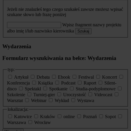
Jeżeli nie znalazłeś tego czego szukałeś zawsze możesz wpisać
szukane słowo lub frazę poniżej
Wpisz fragment nazwy projektu
albo imię i/lub nazwisko kierownika
Szukaj
Wydarzenia
Formularz wyszukiwania na belce: Wydarzenia
typ:
Artykuł
Debata
Ebook
Festiwal
Koncert
Konferencja
Książka
Podcast
Raport
Silent-
disco
Spektakl
Spotkanie
Studia-podyplomowe
Szkolenie
Turniej-gier
Uroczystość
Videocast
Warsztat
Webinar
Wykład
Wystawa
lokalizacja:
Katowice
Kraków
online
Poznań
Sopot
Warszawa
Wrocław