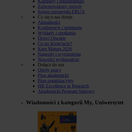
Kampusy i infrastruktura
Zrównoważony rozwój
Sojusz europejski ERUA
Co się u nas dzieje
Aktualności
Konferencje i seminaria
Wykłady i spotkania
Drzwi Otwarte
Co po licencjacie?
Kurs Matura 2026
Nagrody i wyróżnienia
Nowości wydawnicze
Dołącz do nas
Oferty pracy
Pion akademicki
Pion organizacyjny
HR Excellence in Research
Akademicki Program Stażowy
Wiadomości z kategorii
My, Uniwersytet