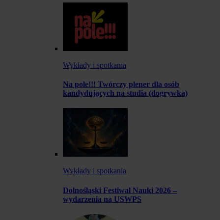
Wykłady i spotkania
Na pole!!! Twórczy plener dla osób
kandydujących na studia (dogrywka)
Wykłady i spotkania
Dolnośląski Festiwal Nauki 2026 –
wydarzenia na USWPS