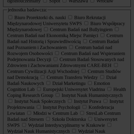
ogólnouczelniany
Sopot
Warszawa
Wrocław
jednostka badawcza:
Biuro Prorektorki ds. nauki
Biuro Rekrutacji
Międzynarodowej Uniwersytetu SWPS
Biuro Współpracy
Międzynarodowej
Centrum Badań nad Bullyingiem
Centrum Badań nad Ekonomiką Miejsc Pamięci
Centrum
Badań nad Historią i Sprawiedliwością
Centrum Badań
nad Poznaniem i Zachowaniem
Centrum badań nad
Rozwojem Osobowości
Centrum Badań nad Wspieraniem
Podejmowania Decyzji
Centrum Badań Stosowanych nad
Zdrowiem i Zachowaniami Zdrowotnymi CARE-BEH
Centrum Cywilizacji Azji Wschodniej
Centrum Studiów
nad Demokracją
Centrum Transferu Wiedzy
Dział
Badań Naukowych
Dział Marketingu
Emotion
Cognition Lab
Europejski Uniwersytet Viadrina
Health
Coping Research Group
Instytut Nauk Humanistycznych
Instytut Nauk Społecznych
Instytut Prawa
Instytut
Projektowania
Instytut Psychologii
Konfederacja
Lewiatan
Młodzi w Centrum Lab
StresLab Centrum
Badań nad Stresem
Szkoła Doktorska
Uniwersytet
SWPS
Wydział Interdyscyplinarny w Krakowie
Wydział Nauk Humanistycznych
Wydział Nauk