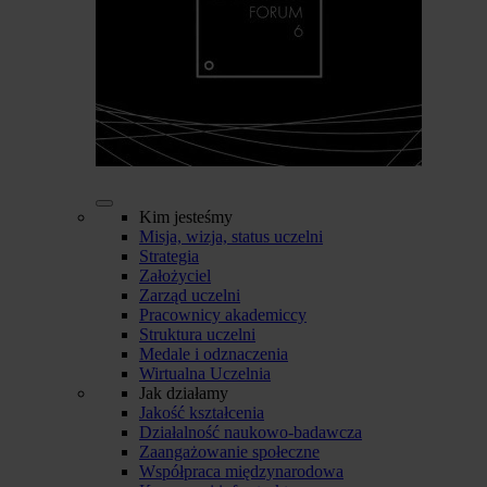
Kim jesteśmy
Misja, wizja, status uczelni
Strategia
Założyciel
Zarząd uczelni
Pracownicy akademiccy
Struktura uczelni
Medale i odznaczenia
Wirtualna Uczelnia
Jak działamy
Jakość kształcenia
Działalność naukowo-badawcza
Zaangażowanie społeczne
Współpraca międzynarodowa