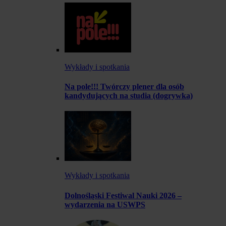
Wykłady i spotkania
Na pole!!! Twórczy plener dla osób
kandydujących na studia (dogrywka)
Wykłady i spotkania
Dolnośląski Festiwal Nauki 2026 –
wydarzenia na USWPS