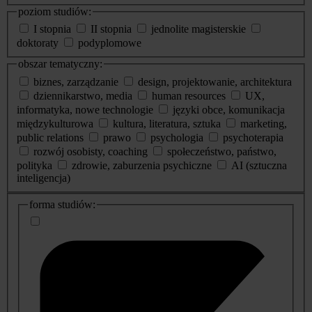
poziom studiów:
I stopnia
II stopnia
jednolite magisterskie
doktoraty
podyplomowe
obszar tematyczny:
biznes, zarządzanie
design, projektowanie, architektura
dziennikarstwo, media
human resources
UX,
informatyka, nowe technologie
języki obce, komunikacja
międzykulturowa
kultura, literatura, sztuka
marketing,
public relations
prawo
psychologia
psychoterapia
rozwój osobisty, coaching
społeczeństwo, państwo,
polityka
zdrowie, zaburzenia psychiczne
AI (sztuczna
inteligencja)
dodatkowe
forma studiów:
informacje
o
studiach