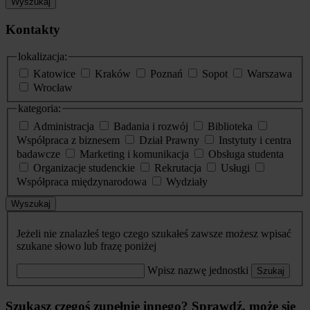
Wyszukaj
Kontakty
lokalizacja:
Katowice
Kraków
Poznań
Sopot
Warszawa
Wrocław
kategoria:
Administracja
Badania i rozwój
Biblioteka
Współpraca z biznesem
Dział Prawny
Instytuty i centra
badawcze
Marketing i komunikacja
Obsługa studenta
Organizacje studenckie
Rekrutacja
Usługi
Współpraca międzynarodowa
Wydziały
Wyszukaj
Jeżeli nie znalazłeś tego czego szukałeś zawsze możesz wpisać
szukane słowo lub frazę poniżej
Wpisz nazwę jednostki
Szukaj
Szukasz czegoś zupełnie innego? Sprawdź, może się