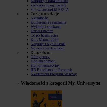
Kampusy i infrastruktura
Zrównoważony rozwój
Sojusz europejski ERUA
Co się u nas dzieje
Aktualności
Konferencje i seminaria
Wykłady i spotkania
Drzwi Otwarte
Co po licencjacie?
Kurs Matura 2026
Nagrody i wyróżnienia
Nowości wydawnicze
Dołącz do nas
Oferty pracy
Pion akademicki
Pion organizacyjny
HR Excellence in Research
Akademicki Program Stażowy
Wiadomości z kategorii
My, Uniwersytet