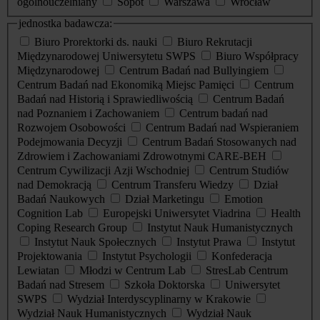
ogólnouczelniany
Sopot
Warszawa
Wrocław
jednostka badawcza:
Biuro Prorektorki ds. nauki
Biuro Rekrutacji
Międzynarodowej Uniwersytetu SWPS
Biuro Współpracy
Międzynarodowej
Centrum Badań nad Bullyingiem
Centrum Badań nad Ekonomiką Miejsc Pamięci
Centrum
Badań nad Historią i Sprawiedliwością
Centrum Badań
nad Poznaniem i Zachowaniem
Centrum badań nad
Rozwojem Osobowości
Centrum Badań nad Wspieraniem
Podejmowania Decyzji
Centrum Badań Stosowanych nad
Zdrowiem i Zachowaniami Zdrowotnymi CARE-BEH
Centrum Cywilizacji Azji Wschodniej
Centrum Studiów
nad Demokracją
Centrum Transferu Wiedzy
Dział
Badań Naukowych
Dział Marketingu
Emotion
Cognition Lab
Europejski Uniwersytet Viadrina
Health
Coping Research Group
Instytut Nauk Humanistycznych
Instytut Nauk Społecznych
Instytut Prawa
Instytut
Projektowania
Instytut Psychologii
Konfederacja
Lewiatan
Młodzi w Centrum Lab
StresLab Centrum
Badań nad Stresem
Szkoła Doktorska
Uniwersytet
SWPS
Wydział Interdyscyplinarny w Krakowie
Wydział Nauk Humanistycznych
Wydział Nauk