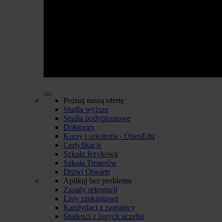
Poznaj naszą ofertę
Studia wyższe
Studia podyplomowe
Doktoraty
Kursy i szkolenia - OpenEdu
Certyfikacje
Szkoła Językowa
Szkoła Trenerów
Drzwi Otwarte
Aplikuj bez problemu
Zasady rekrutacji
Listy rankingowe
Kandydaci z zagranicy
Studenci z innych uczelni