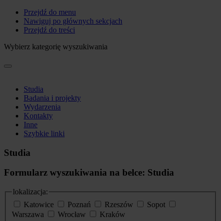
Przejdź do menu
Nawiguj po głównych sekcjach
Przejdź do treści
Wybierz kategorię wyszukiwania
Studia
Badania i projekty
Wydarzenia
Kontakty
Inne
Szybkie linki
Studia
Formularz wyszukiwania na belce: Studia
lokalizacja:
Katowice
Poznań
Rzeszów
Sopot
Warszawa
Wrocław
Kraków