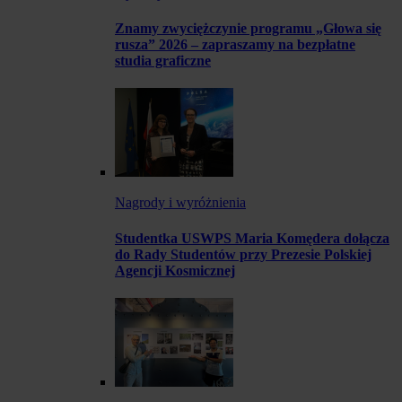
Znamy zwyciężczynie programu „Głowa się
rusza” 2026 – zapraszamy na bezpłatne
studia graficzne
Nagrody i wyróżnienia
Studentka USWPS Maria Komędera dołącza
do Rady Studentów przy Prezesie Polskiej
Agencji Kosmicznej