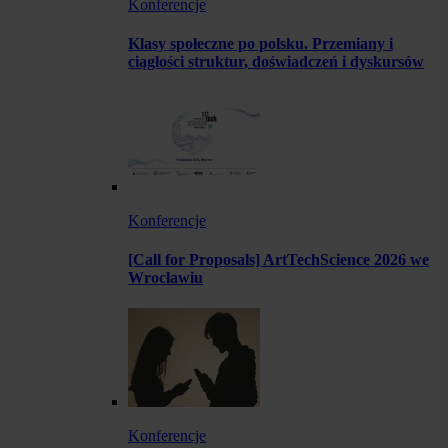
Konferencje
Klasy społeczne po polsku. Przemiany i
ciągłości struktur, doświadczeń i dyskursów
Konferencje
[Call for Proposals] ArtTechScience 2026 we
Wrocławiu
Konferencje