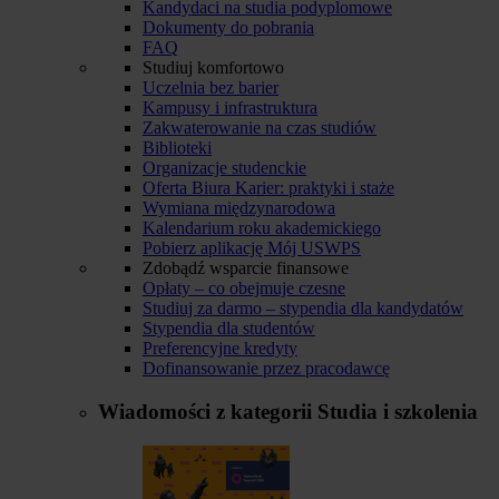
Kandydaci na studia podyplomowe
Dokumenty do pobrania
FAQ
Studiuj komfortowo
Uczelnia bez barier
Kampusy i infrastruktura
Zakwaterowanie na czas studiów
Biblioteki
Organizacje studenckie
Oferta Biura Karier: praktyki i staże
Wymiana międzynarodowa
Kalendarium roku akademickiego
Pobierz aplikację Mój USWPS
Zdobądź wsparcie finansowe
Opłaty – co obejmuje czesne
Studiuj za darmo – stypendia dla kandydatów
Stypendia dla studentów
Preferencyjne kredyty
Dofinansowanie przez pracodawcę
Wiadomości z kategorii
Studia i szkolenia