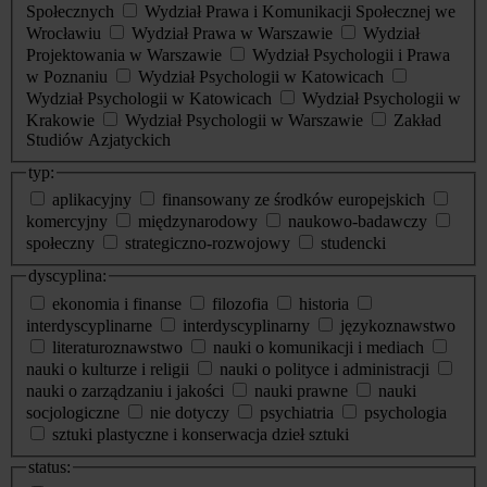
Społecznych
Wydział Prawa i Komunikacji Społecznej we
Wrocławiu
Wydział Prawa w Warszawie
Wydział
Projektowania w Warszawie
Wydział Psychologii i Prawa
w Poznaniu
Wydział Psychologii w Katowicach
Wydział Psychologii w Katowicach
Wydział Psychologii w
Krakowie
Wydział Psychologii w Warszawie
Zakład
Studiów Azjatyckich
typ:
aplikacyjny
finansowany ze środków europejskich
komercyjny
międzynarodowy
naukowo-badawczy
społeczny
strategiczno-rozwojowy
studencki
dyscyplina:
ekonomia i finanse
filozofia
historia
interdyscyplinarne
interdyscyplinarny
językoznawstwo
literaturoznawstwo
nauki o komunikacji i mediach
nauki o kulturze i religii
nauki o polityce i administracji
nauki o zarządzaniu i jakości
nauki prawne
nauki
socjologiczne
nie dotyczy
psychiatria
psychologia
sztuki plastyczne i konserwacja dzieł sztuki
status: