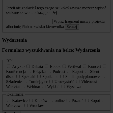
Jeżeli nie znalazłeś tego czego szukałeś zawsze możesz wpisać
szukane słowo lub frazę poniżej
Wpisz fragment nazwy projektu
albo imię i/lub nazwisko kierownika
Szukaj
Wydarzenia
Formularz wyszukiwania na belce: Wydarzenia
typ:
Artykuł
Debata
Ebook
Festiwal
Koncert
Konferencja
Książka
Podcast
Raport
Silent-
disco
Spektakl
Spotkanie
Studia-podyplomowe
Szkolenie
Turniej-gier
Uroczystość
Videocast
Warsztat
Webinar
Wykład
Wystawa
lokalizacja:
Katowice
Kraków
online
Poznań
Sopot
Warszawa
Wrocław