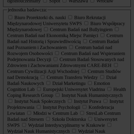
ogólnouczelniany
Sopot
Warszawa
Wrocław
jednostka badawcza:
Biuro Prorektorki ds. nauki
Biuro Rekrutacji
Międzynarodowej Uniwersytetu SWPS
Biuro Współpracy
Międzynarodowej
Centrum Badań nad Bullyingiem
Centrum Badań nad Ekonomiką Miejsc Pamięci
Centrum
Badań nad Historią i Sprawiedliwością
Centrum Badań
nad Poznaniem i Zachowaniem
Centrum badań nad
Rozwojem Osobowości
Centrum Badań nad Wspieraniem
Podejmowania Decyzji
Centrum Badań Stosowanych nad
Zdrowiem i Zachowaniami Zdrowotnymi CARE-BEH
Centrum Cywilizacji Azji Wschodniej
Centrum Studiów
nad Demokracją
Centrum Transferu Wiedzy
Dział
Badań Naukowych
Dział Marketingu
Emotion
Cognition Lab
Europejski Uniwersytet Viadrina
Health
Coping Research Group
Instytut Nauk Humanistycznych
Instytut Nauk Społecznych
Instytut Prawa
Instytut
Projektowania
Instytut Psychologii
Konfederacja
Lewiatan
Młodzi w Centrum Lab
StresLab Centrum
Badań nad Stresem
Szkoła Doktorska
Uniwersytet
SWPS
Wydział Interdyscyplinarny w Krakowie
Wydział Nauk Humanistycznych
Wydział Nauk