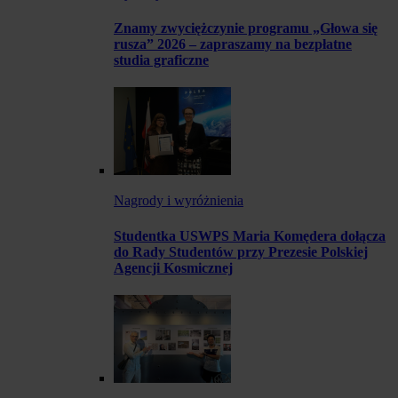
Znamy zwyciężczynie programu „Głowa się
rusza” 2026 – zapraszamy na bezpłatne
studia graficzne
Nagrody i wyróżnienia
Studentka USWPS Maria Komędera dołącza
do Rady Studentów przy Prezesie Polskiej
Agencji Kosmicznej