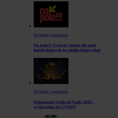
Wykłady i spotkania
Na pole!!! Twórczy plener dla osób
kandydujących na studia (dogrywka)
Wykłady i spotkania
Dolnośląski Festiwal Nauki 2026 –
wydarzenia na USWPS