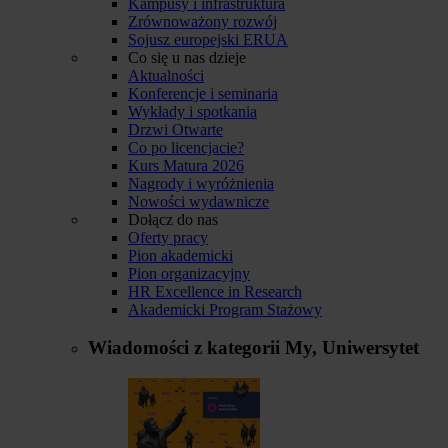
Kampusy i infrastruktura
Zrównoważony rozwój
Sojusz europejski ERUA
Co się u nas dzieje
Aktualności
Konferencje i seminaria
Wykłady i spotkania
Drzwi Otwarte
Co po licencjacie?
Kurs Matura 2026
Nagrody i wyróżnienia
Nowości wydawnicze
Dołącz do nas
Oferty pracy
Pion akademicki
Pion organizacyjny
HR Excellence in Research
Akademicki Program Stażowy
Wiadomości z kategorii
My, Uniwersytet