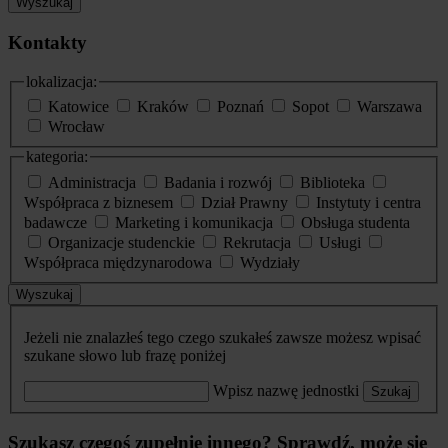
Wyszukaj
Kontakty
lokalizacja:
Katowice
Kraków
Poznań
Sopot
Warszawa
Wrocław
kategoria:
Administracja
Badania i rozwój
Biblioteka
Współpraca z biznesem
Dział Prawny
Instytuty i centra
badawcze
Marketing i komunikacja
Obsługa studenta
Organizacje studenckie
Rekrutacja
Usługi
Współpraca międzynarodowa
Wydziały
Wyszukaj
Jeżeli nie znalazłeś tego czego szukałeś zawsze możesz wpisać
szukane słowo lub frazę poniżej
Wpisz nazwę jednostki
Szukaj
Szukasz czegoś zupełnie innego? Sprawdź, może się