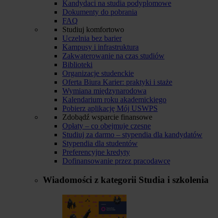
Kandydaci na studia podyplomowe
Dokumenty do pobrania
FAQ
Studiuj komfortowo
Uczelnia bez barier
Kampusy i infrastruktura
Zakwaterowanie na czas studiów
Biblioteki
Organizacje studenckie
Oferta Biura Karier: praktyki i staże
Wymiana międzynarodowa
Kalendarium roku akademickiego
Pobierz aplikację Mój USWPS
Zdobądź wsparcie finansowe
Opłaty – co obejmuje czesne
Studiuj za darmo – stypendia dla kandydatów
Stypendia dla studentów
Preferencyjne kredyty
Dofinansowanie przez pracodawcę
Wiadomości z kategorii
Studia i szkolenia