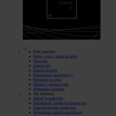
Kim jesteśmy
Misja, wizja, status uczelni
Strategia
Założyciel
Zarząd uczelni
Pracownicy akademiccy
Struktura uczelni
Medale i odznaczenia
Wirtualna Uczelnia
Jak działamy
Jakość kształcenia
Działalność naukowo-badawcza
Zaangażowanie społeczne
Współpraca międzynarodowa