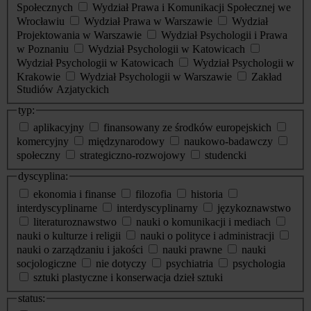
Społecznych
Wydział Prawa i Komunikacji Społecznej we
Wrocławiu
Wydział Prawa w Warszawie
Wydział
Projektowania w Warszawie
Wydział Psychologii i Prawa
w Poznaniu
Wydział Psychologii w Katowicach
Wydział Psychologii w Katowicach
Wydział Psychologii w
Krakowie
Wydział Psychologii w Warszawie
Zakład
Studiów Azjatyckich
typ:
aplikacyjny
finansowany ze środków europejskich
komercyjny
międzynarodowy
naukowo-badawczy
społeczny
strategiczno-rozwojowy
studencki
dyscyplina:
ekonomia i finanse
filozofia
historia
interdyscyplinarne
interdyscyplinarny
językoznawstwo
literaturoznawstwo
nauki o komunikacji i mediach
nauki o kulturze i religii
nauki o polityce i administracji
nauki o zarządzaniu i jakości
nauki prawne
nauki
socjologiczne
nie dotyczy
psychiatria
psychologia
sztuki plastyczne i konserwacja dzieł sztuki
status: