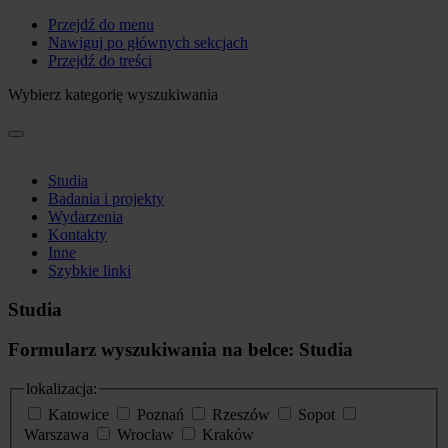
Przejdź do menu
Nawiguj po głównych sekcjach
Przejdź do treści
Wybierz kategorię wyszukiwania
Studia
Badania i projekty
Wydarzenia
Kontakty
Inne
Szybkie linki
Studia
Formularz wyszukiwania na belce: Studia
lokalizacja:
Katowice
Poznań
Rzeszów
Sopot
Warszawa
Wrocław
Kraków