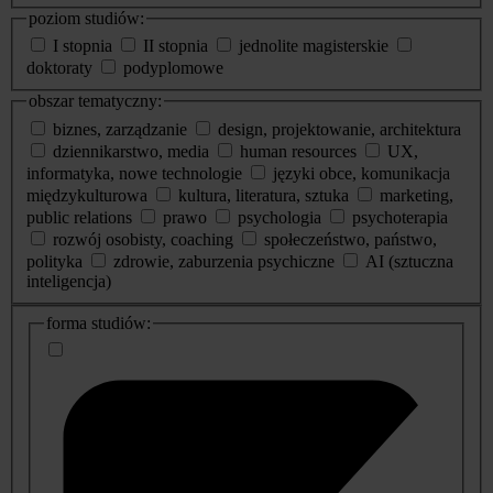
poziom studiów:
I stopnia
II stopnia
jednolite magisterskie
doktoraty
podyplomowe
obszar tematyczny:
biznes, zarządzanie
design, projektowanie, architektura
dziennikarstwo, media
human resources
UX,
informatyka, nowe technologie
języki obce, komunikacja
międzykulturowa
kultura, literatura, sztuka
marketing,
public relations
prawo
psychologia
psychoterapia
rozwój osobisty, coaching
społeczeństwo, państwo,
polityka
zdrowie, zaburzenia psychiczne
AI (sztuczna
inteligencja)
dodatkowe
forma studiów:
informacje
o
studiach