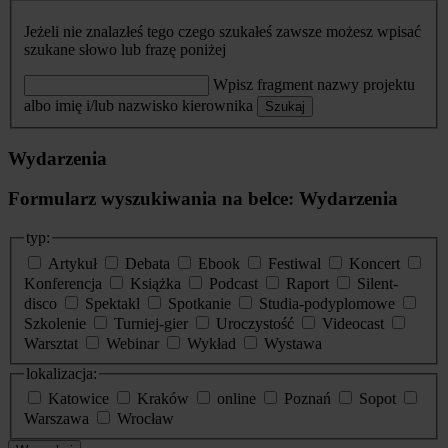
Jeżeli nie znalazłeś tego czego szukałeś zawsze możesz wpisać
szukane słowo lub frazę poniżej
Wpisz fragment nazwy projektu
albo imię i/lub nazwisko kierownika
Szukaj
Wydarzenia
Formularz wyszukiwania na belce: Wydarzenia
typ:
Artykuł
Debata
Ebook
Festiwal
Koncert
Konferencja
Książka
Podcast
Raport
Silent-
disco
Spektakl
Spotkanie
Studia-podyplomowe
Szkolenie
Turniej-gier
Uroczystość
Videocast
Warsztat
Webinar
Wykład
Wystawa
lokalizacja:
Katowice
Kraków
online
Poznań
Sopot
Warszawa
Wrocław