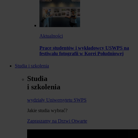
Aktualności
Prace studentów i wykładowcy USWPS na
festiwalu fotografii w Korei Południowej
Studia i szkolenia
Studia
i szkolenia
wydziały Uniwersytetu SWPS
Jakie studia wybrać?
Zapraszamy na Drzwi Otwarte