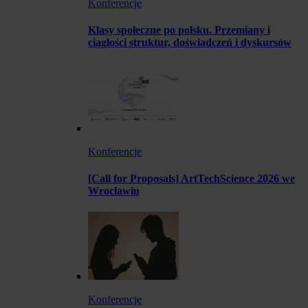
Konferencje
Klasy społeczne po polsku. Przemiany i
ciągłości struktur, doświadczeń i dyskursów
Konferencje
[Call for Proposals] ArtTechScience 2026 we
Wrocławiu
Konferencje