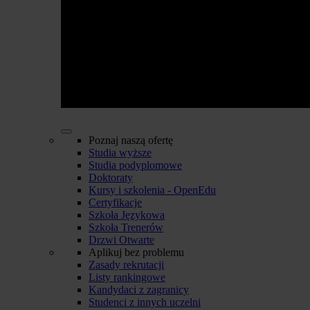
Poznaj naszą ofertę
Studia wyższe
Studia podyplomowe
Doktoraty
Kursy i szkolenia - OpenEdu
Certyfikacje
Szkoła Językowa
Szkoła Trenerów
Drzwi Otwarte
Aplikuj bez problemu
Zasady rekrutacji
Listy rankingowe
Kandydaci z zagranicy
Studenci z innych uczelni