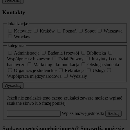
Wyszukaj
Kontakty
lokalizacja:
Katowice
Kraków
Poznań
Sopot
Warszawa
Wrocław
kategoria:
Administracja
Badania i rozwój
Biblioteka
Współpraca z biznesem
Dział Prawny
Instytuty i centra
badawcze
Marketing i komunikacja
Obsługa studenta
Organizacje studenckie
Rekrutacja
Usługi
Współpraca międzynarodowa
Wydziały
Wyszukaj
Jeżeli nie znalazłeś tego czego szukałeś zawsze możesz wpisać
szukane słowo lub frazę poniżej
Wpisz nazwę jednostki
Szukaj
Szukasz czegoś zupełnie innego? Sprawdź, może się