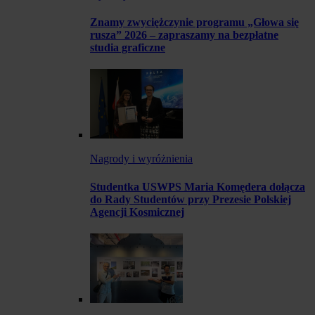
Znamy zwyciężczynie programu „Głowa się
rusza” 2026 – zapraszamy na bezpłatne
studia graficzne
Nagrody i wyróżnienia
Studentka USWPS Maria Komędera dołącza
do Rady Studentów przy Prezesie Polskiej
Agencji Kosmicznej