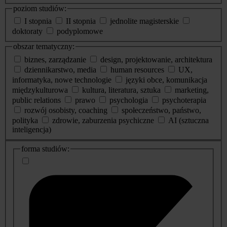
poziom studiów:
I stopnia
II stopnia
jednolite magisterskie
doktoraty
podyplomowe
obszar tematyczny:
biznes, zarządzanie
design, projektowanie, architektura
dziennikarstwo, media
human resources
UX,
informatyka, nowe technologie
języki obce, komunikacja
międzykulturowa
kultura, literatura, sztuka
marketing,
public relations
prawo
psychologia
psychoterapia
rozwój osobisty, coaching
społeczeństwo, państwo,
polityka
zdrowie, zaburzenia psychiczne
AI (sztuczna
inteligencja)
dodatkowe
forma studiów:
informacje
o
studiach