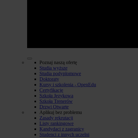
Poznaj naszą ofertę
Studia wyższe
Studia podyplomowe
Doktoraty
Kursy i szkolenia - OpenEdu
Certyfikacje
Szkoła Językowa
Szkoła Trenerów
Drzwi Otwarte
Aplikuj bez problemu
Zasady rekrutacji
Listy rankingowe
Kandydaci z zagranicy
Studenci z innych uczelni