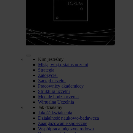
Kim jesteśmy
Misja, wizja, status uczelni
Strategia
Założyciel
Zarząd uczelni
Pracownicy akademiccy
Struktura uczelni
Medale i odznaczenia
Wirtualna Uczelnia
Jak działamy
Jakość kształcenia
Działalność naukowo-badawcza
Zaangażowanie społeczne
Współpraca międzynarodowa