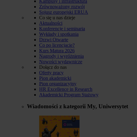
Kampusy i infrastruktura
Zrównoważony rozwój
Sojusz europejski ERUA
Co się u nas dzieje
Aktualności
Konferencje i seminaria
Wykłady i spotkania
Drzwi Otwarte
Co po licencjacie?
Kurs Matura 2026
Nagrody i wyróżnienia
Nowości wydawnicze
Dołącz do nas
Oferty pracy
Pion akademicki
Pion organizacyjny
HR Excellence in Research
Akademicki Program Stażowy
Wiadomości z kategorii
My, Uniwersytet