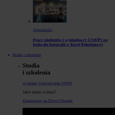
Aktualności
Prace studentów i wykładowcy USWPS na
festiwalu fotografii w Korei Południowej
Studia i szkolenia
Studia
i szkolenia
wydziały Uniwersytetu SWPS
Jakie studia wybrać?
Zapraszamy na Drzwi Otwarte