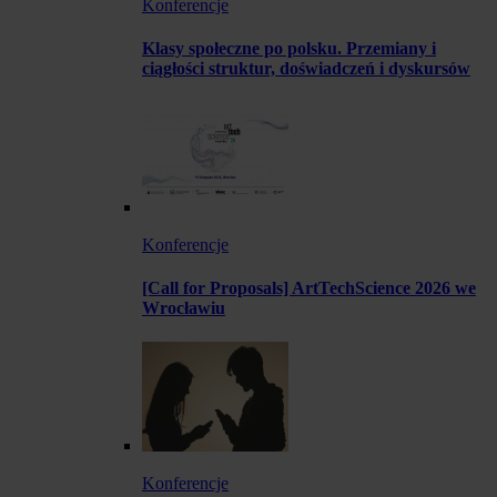
Konferencje
Klasy społeczne po polsku. Przemiany i
ciągłości struktur, doświadczeń i dyskursów
Konferencje
[Call for Proposals] ArtTechScience 2026 we
Wrocławiu
Konferencje