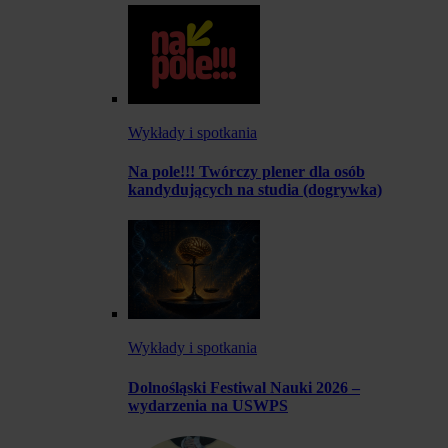
Wykłady i spotkania
Na pole!!! Twórczy plener dla osób
kandydujących na studia (dogrywka)
Wykłady i spotkania
Dolnośląski Festiwal Nauki 2026 –
wydarzenia na USWPS