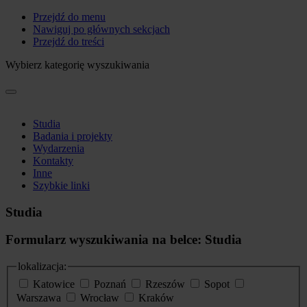
Przejdź do menu
Nawiguj po głównych sekcjach
Przejdź do treści
Wybierz kategorię wyszukiwania
Studia
Badania i projekty
Wydarzenia
Kontakty
Inne
Szybkie linki
Studia
Formularz wyszukiwania na belce: Studia
lokalizacja:
Katowice
Poznań
Rzeszów
Sopot
Warszawa
Wrocław
Kraków