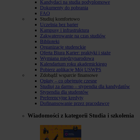
Kandydaci na studia podyplomowe
Dokumenty do pobrania
FAQ
Studiuj komfortowo
Uczelnia bez barier
Kampusy i infrastruktura
Zakwaterowanie na czas studiów
Biblioteki
Organizacje studenckie
Oferta Biura Karier: praktyki i staże
Wymiana międzynarodowa
Kalendarium roku akademickiego
Pobierz aplikację Mój USWPS
Zdobądź wsparcie finansowe
Opłaty – co obejmuje czesne
Studiuj za darmo – stypendia dla kandydatów
Stypendia dla studentów
Preferencyjne kredyty
Dofinansowanie przez pracodawcę
Wiadomości z kategorii
Studia i szkolenia