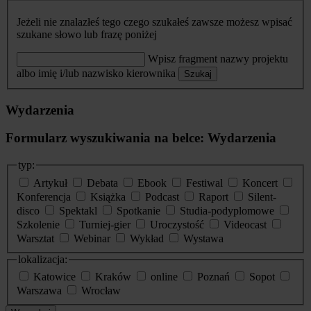
Jeżeli nie znalazłeś tego czego szukałeś zawsze możesz wpisać
szukane słowo lub frazę poniżej
Wpisz fragment nazwy projektu
albo imię i/lub nazwisko kierownika
Szukaj
Wydarzenia
Formularz wyszukiwania na belce: Wydarzenia
typ:
Artykuł
Debata
Ebook
Festiwal
Koncert
Konferencja
Książka
Podcast
Raport
Silent-
disco
Spektakl
Spotkanie
Studia-podyplomowe
Szkolenie
Turniej-gier
Uroczystość
Videocast
Warsztat
Webinar
Wykład
Wystawa
lokalizacja:
Katowice
Kraków
online
Poznań
Sopot
Warszawa
Wrocław