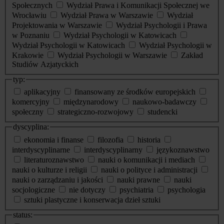
Społecznych
Wydział Prawa i Komunikacji Społecznej we
Wrocławiu
Wydział Prawa w Warszawie
Wydział
Projektowania w Warszawie
Wydział Psychologii i Prawa
w Poznaniu
Wydział Psychologii w Katowicach
Wydział Psychologii w Katowicach
Wydział Psychologii w
Krakowie
Wydział Psychologii w Warszawie
Zakład
Studiów Azjatyckich
typ:
aplikacyjny
finansowany ze środków europejskich
komercyjny
międzynarodowy
naukowo-badawczy
społeczny
strategiczno-rozwojowy
studencki
dyscyplina:
ekonomia i finanse
filozofia
historia
interdyscyplinarne
interdyscyplinarny
językoznawstwo
literaturoznawstwo
nauki o komunikacji i mediach
nauki o kulturze i religii
nauki o polityce i administracji
nauki o zarządzaniu i jakości
nauki prawne
nauki
socjologiczne
nie dotyczy
psychiatria
psychologia
sztuki plastyczne i konserwacja dzieł sztuki
status: