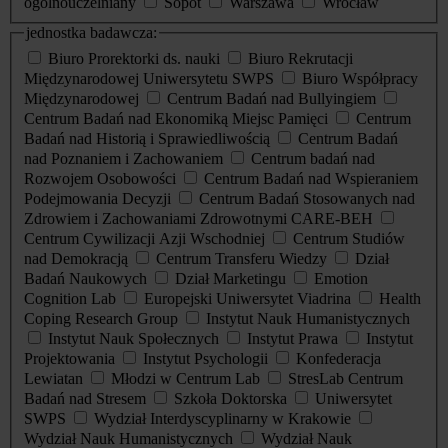
ogólnouczelniany
Sopot
Warszawa
Wrocław
jednostka badawcza:
Biuro Prorektorki ds. nauki
Biuro Rekrutacji
Międzynarodowej Uniwersytetu SWPS
Biuro Współpracy
Międzynarodowej
Centrum Badań nad Bullyingiem
Centrum Badań nad Ekonomiką Miejsc Pamięci
Centrum
Badań nad Historią i Sprawiedliwością
Centrum Badań
nad Poznaniem i Zachowaniem
Centrum badań nad
Rozwojem Osobowości
Centrum Badań nad Wspieraniem
Podejmowania Decyzji
Centrum Badań Stosowanych nad
Zdrowiem i Zachowaniami Zdrowotnymi CARE-BEH
Centrum Cywilizacji Azji Wschodniej
Centrum Studiów
nad Demokracją
Centrum Transferu Wiedzy
Dział
Badań Naukowych
Dział Marketingu
Emotion
Cognition Lab
Europejski Uniwersytet Viadrina
Health
Coping Research Group
Instytut Nauk Humanistycznych
Instytut Nauk Społecznych
Instytut Prawa
Instytut
Projektowania
Instytut Psychologii
Konfederacja
Lewiatan
Młodzi w Centrum Lab
StresLab Centrum
Badań nad Stresem
Szkoła Doktorska
Uniwersytet
SWPS
Wydział Interdyscyplinarny w Krakowie
Wydział Nauk Humanistycznych
Wydział Nauk