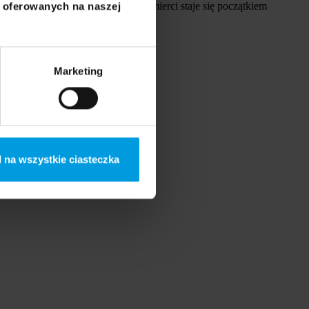
o. W ten sposób myśl o własnej śmierci staje się początkiem
i oferowanych na naszej
Marketing
 na wszystkie ciasteczka