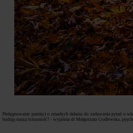
Pielęgnowanie pamięci o zmarłych skłania do zadawania pytań o włas
budują naszą tożsamość? - wyjaśnia dr Małgorzata Godlewska, psyc