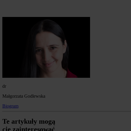
dr
Małgorzata Godlewska
Biogram
Te artykuły mogą
cię zainteresować