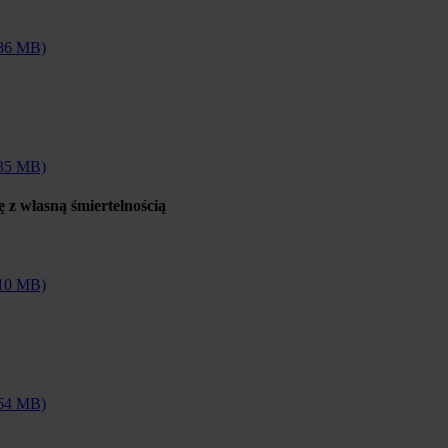
,86 MB)
,35 MB)
ę z własną śmiertelnością
,10 MB)
,64 MB)