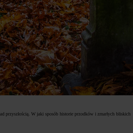
d przyszłością. W jaki sposób historie przodków i zmarłych bliskich