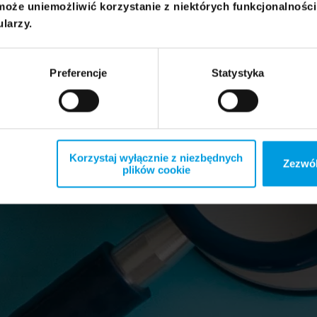
może uniemożliwić korzystanie z niektórych funkcjonalnośc
ularzy.
Preferencje
Statystyka
Korzystaj wyłącznie z niezbędnych
Zezwól
plików cookie