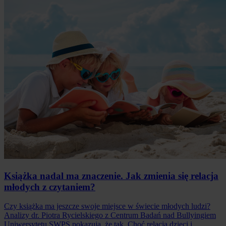
Książka nadal ma znaczenie. Jak zmienia się relacja
młodych z czytaniem?
Czy książka ma jeszcze swoje miejsce w świecie młodych ludzi?
Analizy dr. Piotra Rycielskiego z Centrum Badań nad Bullyingiem
Uniwersytetu SWPS pokazują, że tak. Choć relacja dzieci i