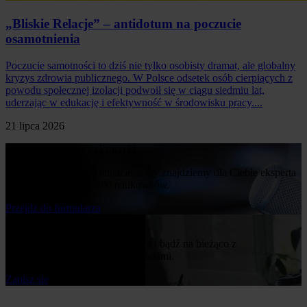
„Bliskie Relacje” – antidotum na poczucie
osamotnienia
Poczucie samotności to dziś nie tylko osobisty dramat, ale globalny
kryzys zdrowia publicznego. W Polsce odsetek osób cierpiących z
powodu społecznej izolacji podwoił się w ciągu siedmiu lat,
uderzając w edukację i efektywność w środowisku pracy....
21 lipca 2026
Poproś o komentarz ekspercki
Napisz nam o swoim temacie, a my znajdziemy dla Ciebie eksperta
z naszej bazy ponad 400 naukowców.
Przejdż do formularza
Bądź na bieżąco
Zapisz się do naszego newslettera i bądź na bieżąco z
publikowanymi przez nas nowościami.
Zapisz się