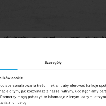
 to zaledwie wybrane symptomy zmian obyczajowych zachodzących w
zerwatyw, środków antykoncepcyjnych czy gadżetów erotycznych. O ty
 SWPS.
Szczegóły
sności? Wszystkie transformacje społeczne z tego okresu układają się
są często w odniesieniu do zjawisk rodzimej kultury popularnej. Kino, k
 plików cookie
as rzeczywistości.
do spersonalizowania treści i reklam, aby oferować funkcje sp
ormacje o tym, jak korzystasz z naszej witryny, udostępniamy p
Partnerzy mogą połączyć te informacje z innymi danymi otrzym
rzez publikacje Kazimierza Imielińskiego, Michaliny Wisłockiej, Zbi
nia z ich usług.
kino. Od tego czasu na dużym ekranie zaczęło pojawiać się coraz wi