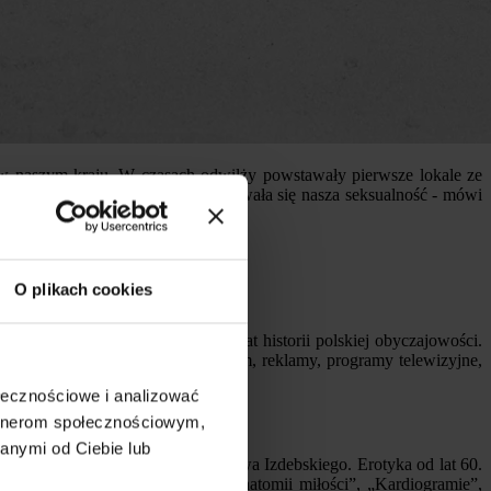
 naszym kraju. W czasach odwilży powstawały pierwsze lokale ze
m, jak w czasach PRL-u kształtowała się nasza seksualność - mówi
O plikach cookies
 w wielowątkową opowieść na temat historii polskiej obyczajowości.
siążki, okładki i ilustracje czasopism, reklamy, programy telewizyjne,
ołecznościowe i analizować
artnerom społecznościowym,
anymi od Ciebie lub
gniewa Lwa-Starowicza czy Zbigniewa Izdebskiego. Erotyka od lat 60.
ęcej scen erotycznych, np. w „Anatomii miłości”, „Kardiogramie”,