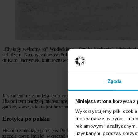
„Chałupy welcome to” Wodeckiego, „Sztuka kochania” Wisłockiej
striptizem. Na obyczajowość Polaków wpływała też dostępność pre
dr Karol Jachymek, kulturoznawca ze School of Ideas Uniwersytetu
Zgoda
Jak zmieniło się podejście do erotyki od czasów PRL-u do współcze
Historii tym bardziej interesującej, że jej kolejne rozdziały pisane 
Niniejsza strona korzysta z
gadżety - wszystko to jest bezcennym źródłem wiedzy o otaczającej n
Wykorzystujemy pliki cookie 
Erotyka po polsku
ruch w naszej witrynie. Inf
reklamowym i analitycznym. 
Historia zmieniających się w Polsce obyczajów prowadzi nie tylko p
uzyskanymi podczas korzysta
zaczęła coraz śmielej wkraczać w nasze życie chociażby poprzez 