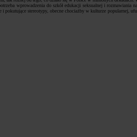
trzeba wprowadzenia do szkół edukacji seksualnej i rozmawiania na t
e i pokutujące stereotypy, obecne chociażby w kulturze popularnej, uf