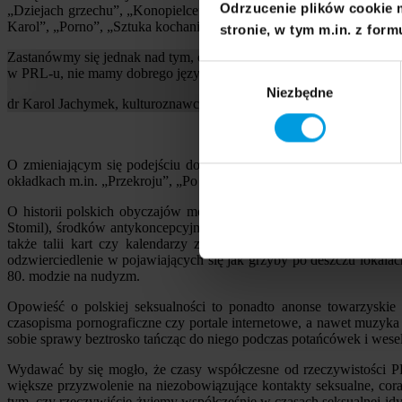
Odrzucenie plików cookie 
„Dziejach grzechu”, „Konopielce”, „Kingsajzie”, „Bez końca” czy „
Karol”, „Porno”, „Sztuka kochania” i „Co lubią tygrysy”. Miały one
stronie, w tym m.in. z form
Zastanówmy się jednak nad tym, czy rzeczywiście żyjemy współcześnie
Wybór
w PRL-u, nie mamy dobrego języka do mówienia o sprawach seksu.
Niezbędne
zgody
dr Karol Jachymek, kulturoznawca, School of Ideas, Uniwersytet S
O zmieniającym się podejściu do sfery cielesności świadczył fe
okładkach m.in. „Przekroju”, „Po Prostu”, „Filmu”, „Ekranu”, „Kina
O historii polskich obyczajów można mówić też w odniesieniu 
Stomil), środków antykoncepcyjnych, pierwszych gadżetów erotycz
także talii kart czy kalendarzy z podobiznami nagich kobiet, 
odzwierciedlenie w pojawiających się jak grzyby po deszczu lokala
80. modzie na nudyzm.
Opowieść o polskiej seksualności to ponadto anonse towarzyskie 
czasopisma pornograficzne czy portale internetowe, a nawet muzyka d
sobie sprawy beztrosko tańcząc do niego podczas potańcówek i wesel
Wydawać by się mogło, że czasy współczesne od rzeczywistości PR
większe przyzwolenie na niezobowiązujące kontakty seksualne, cor
tym, czy rzeczywiście żyjemy współcześnie w czasach seksualnej idy