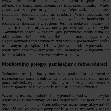
wyzwaniem. Często początkowy entuzjazm ustępuje miejsca
rutynie, a w końcu zniechęceniu. Jak temu przeciwdziałać? Warto
zastosować strategię małych kroków. Wprowadzajmy zmiany
stopniowo, pozwólmy ciału na adaptację. Warto rozpocząć od
łagodniejszych form aktywności, zbudować bazę kondycyjną i
pozytywne skojarzenia z ruchem. Jeśli perspektywa godziny na
siłowni jest zniechęcająca, wystarczy postawić sobie za cel szybki
15-minutowy spacer. Z czasem, gdy pozytywne efekty staną się
odczuwalne, chęć na większą ilość ruchu może przyjść sama.
Często słomiany zapał wynika ze zbyt wysoko postawionych celów
na samym początku. Dla większości osób wprowadzenie
regularnych spacerów oraz jednej sesji treningowej w tygodniu już
będzie miało bardzo pozytywny wpływ na zdrowie.
Monitorujmy postępy, pamiętajmy o różnorodności
Traktujmy ruch jak każdy inny stały punkt dnia, na równi z
jedzeniem czy pracą. Ustalenie, że w pewne konkretne dni, np. po
pracy, odwiedzamy basen lub idziemy na dłuższy spacer, może z
czasem sprawić, że ta aktywność stanie się dla nas oczywista.
Ważne są też różnorodność i przyjemność. Budowanie nawyku
regularnego ruchu wymaga czasu i cierpliwości, ale sport nie musi
być monotonny i nudny. Warto odkrywać różne formy aktywności i
odnaleźć coś, co sprawia przyjemność, a co za tym idzie - będzie