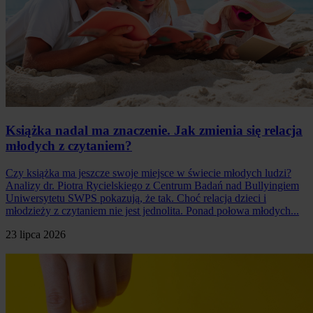
Książka nadal ma znaczenie. Jak zmienia się relacja
młodych z czytaniem?
Czy książka ma jeszcze swoje miejsce w świecie młodych ludzi?
Analizy dr. Piotra Rycielskiego z Centrum Badań nad Bullyingiem
Uniwersytetu SWPS pokazują, że tak. Choć relacja dzieci i
młodzieży z czytaniem nie jest jednolita. Ponad połowa młodych...
23 lipca 2026