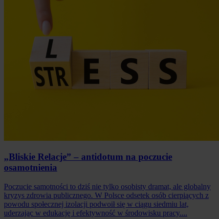
„Bliskie Relacje” – antidotum na poczucie
osamotnienia
Poczucie samotności to dziś nie tylko osobisty dramat, ale globalny
kryzys zdrowia publicznego. W Polsce odsetek osób cierpiących z
powodu społecznej izolacji podwoił się w ciągu siedmiu lat,
uderzając w edukację i efektywność w środowisku pracy....