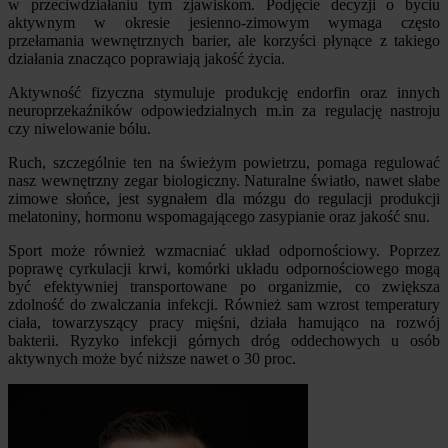
w przeciwdziałaniu tym zjawiskom. Podjęcie decyzji o byciu
aktywnym w okresie jesienno-zimowym wymaga często
przełamania wewnętrznych barier, ale korzyści płynące z takiego
działania znacząco poprawiają jakość życia.
Aktywność fizyczna stymuluje produkcję endorfin oraz innych
neuroprzekaźników odpowiedzialnych m.in za regulację nastroju
czy niwelowanie bólu.
Ruch, szczególnie ten na świeżym powietrzu, pomaga regulować
nasz wewnętrzny zegar biologiczny. Naturalne światło, nawet słabe
zimowe słońce, jest sygnałem dla mózgu do regulacji produkcji
melatoniny, hormonu wspomagającego zasypianie oraz jakość snu.
Sport może również wzmacniać układ odpornościowy. Poprzez
poprawę cyrkulacji krwi, komórki układu odpornościowego mogą
być efektywniej transportowane po organizmie, co zwiększa
zdolność do zwalczania infekcji. Również sam wzrost temperatury
ciała, towarzyszący pracy mięśni, działa hamująco na rozwój
bakterii. Ryzyko infekcji górnych dróg oddechowych u osób
aktywnych może być niższe nawet o 30 proc.