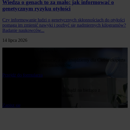
Wiedza o genach to za mało: jak informować o
genetycznym ryzyku otyłości
Czy informowanie ludzi o genetycznych skłonnościach do otyłości
pomaga im zmienić nawyki i pozbyć się nadmiernych kilogramów?
Badanie naukowców...
14 lipca 2026
Poproś o komentarz ekspercki
Napisz nam o swoim temacie, a my znajdziemy dla Ciebie eksperta
z naszej bazy ponad 400 naukowców.
Przejdż do formularza
Bądź na bieżąco
Zapisz się do naszego newslettera i bądź na bieżąco z
publikowanymi przez nas nowościami.
Zapisz się