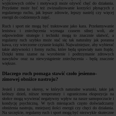
wyjściowych celów i motywacji może ożywić chęć do działania.
Przydatne może być też zwizualizowanie korzyści płynących z
regularnego ruchu, jak lepsze zdrowie, lepszy nastrój czy więcej
energii do codziennych zajęć.
Ruch i sport nie mogą być traktowane jako kara. Przełamywanie
lenistwa i zniechęcenia wymaga czasem silnej woli, ale
odpowiednie strategie i techniki mogą to znacznie ułatwić, a
regularny ruch szybko może stać się tak naturalny jak poranna
kawa, czy wieczorne czytanie książki. Najważniejsze, aby wybierać
takie aktywności i formy ruchu, które będą sprawiały nam frajdę.
Dzięki temu szanse na wyrobienie i podtrzymanie zdrowych
nawyków oraz na niewystąpienie zniechęcenia - będą znacznie
większe.
Dlaczego ruch pomaga stawić czoło jesienno-
zimowej obniżce nastroju?
Jesień i zima to okresy, w których naturalne warunki, takie jak
krótszy dzień, niższe temperatury i ograniczona ekspozycja na
słońce mogą wywierać negatywny wpływ na nasze samopoczucie i
kondycję psychiczną. W tych miesiącach często doświadczamy
obniżenia nastroju, mniejszej ilości energii czy chęci do działania.
Na szczęście, regularny ruch i sport mogą być niezwykle skuteczne