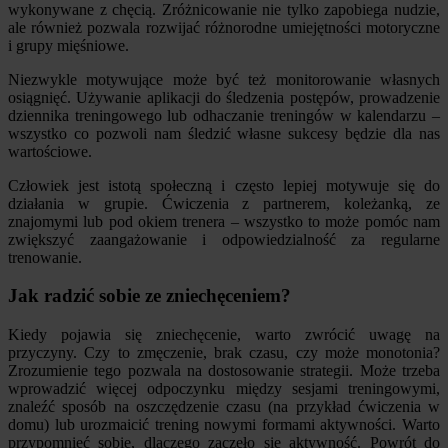
wykonywane z chęcią. Zróżnicowanie nie tylko zapobiega nudzie,
ale również pozwala rozwijać różnorodne umiejętności motoryczne
i grupy mięśniowe.
Niezwykle motywujące może być też monitorowanie własnych
osiągnięć. Używanie aplikacji do śledzenia postępów, prowadzenie
dziennika treningowego lub odhaczanie treningów w kalendarzu –
wszystko co pozwoli nam śledzić własne sukcesy będzie dla nas
wartościowe.
Człowiek jest istotą społeczną i często lepiej motywuje się do
działania w grupie. Ćwiczenia z partnerem, koleżanką, ze
znajomymi lub pod okiem trenera – wszystko to może pomóc nam
zwiększyć zaangażowanie i odpowiedzialność za regularne
trenowanie.
Jak radzić sobie ze zniechęceniem?
Kiedy pojawia się zniechęcenie, warto zwrócić uwagę na
przyczyny. Czy to zmęczenie, brak czasu, czy może monotonia?
Zrozumienie tego pozwala na dostosowanie strategii. Może trzeba
wprowadzić więcej odpoczynku między sesjami treningowymi,
znaleźć sposób na oszczędzenie czasu (na przykład ćwiczenia w
domu) lub urozmaicić trening nowymi formami aktywności. Warto
przypomnieć sobie, dlaczego zaczęło się aktywność. Powrót do