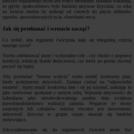
nawyku regularnego ruchu jest wręcz niezbędne. Badania wskazują,
że gdyby społeczeństwo było bardziej aktywne fizycznie, co roku
na świecie można by uniknąć od czterech do pięciu milionów
zgonów, spowodowanych m.in. chorobami serca.
Jak się przełamać i wreszcie zacząć?
Co zrobić, aby regularne ćwiczenia stały się integralną częścią
naszego życia?
Trzeba zdefiniować jasne i wykonalne cele - czy chodzi o poprawę
kondycji, redukcję tkanki tłuszczowej, czy może po prostu chcemy
poczuć się lepiej.
Aby przełamać “barierę wejścia” warto ustalić konkretny plan,
kiedy podejmiemy aktywność. Zamiast czekać na "odpowiedni
moment", lepiej ustalić konkretną datę i się jej trzymać, traktując to
jako umówione spotkanie z samym sobą. Wpisanie aktywności do
kalendarza jako nieodwoływalnego punktu dnia zwiększa
prawdopodobieństwo realizacji zadania. Wsparcie ze strony
znajomych lub członków rodziny również jest nieocenione;
aktywność fizyczna w grupie często okazuje się bardziej
motywująca.
Zdyscyplinowanie się do regularnych ćwiczeń może być