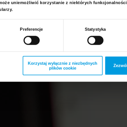
może uniemożliwić korzystanie z niektórych funkcjonalnośc
ularzy.
Preferencje
Statystyka
Korzystaj wyłącznie z niezbędnych
Zezwól
plików cookie