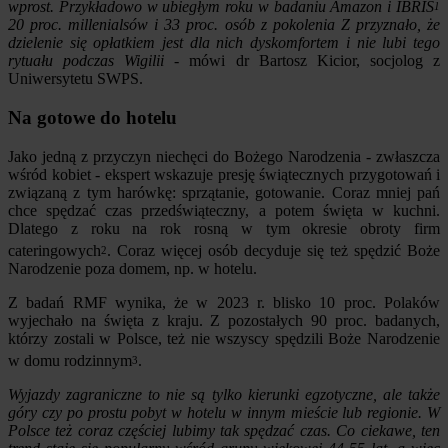
wprost. Przykładowo w ubiegłym roku w badaniu Amazon i IBRIS
1
20 proc. millenialsów i 33 proc. osób z pokolenia Z przyznało, że
dzielenie się opłatkiem jest dla nich dyskomfortem i nie lubi tego
rytuału podczas Wigilii
- mówi dr Bartosz Kicior, socjolog z
Uniwersytetu SWPS.
Na gotowe do hotelu
Jako jedną z przyczyn niechęci do Bożego Narodzenia - zwłaszcza
wśród kobiet - ekspert wskazuje presję świątecznych przygotowań i
związaną z tym harówkę: sprzątanie, gotowanie. Coraz mniej pań
chce spędzać czas przedświąteczny, a potem święta w kuchni.
Dlatego z roku na rok rosną w tym okresie obroty firm
cateringowych
. Coraz więcej osób decyduje się też spędzić Boże
2
Narodzenie poza domem, np. w hotelu.
Z badań RMF wynika, że w 2023 r. blisko 10 proc. Polaków
wyjechało na święta z kraju. Z pozostałych 90 proc. badanych,
którzy zostali w Polsce, też nie wszyscy spędzili Boże Narodzenie
w domu rodzinnym
.
3
Wyjazdy zagraniczne to nie są tylko kierunki egzotyczne, ale także
góry czy po prostu pobyt w hotelu w innym mieście lub regionie. W
Polsce też coraz częściej lubimy tak spędzać czas. Co ciekawe, ten