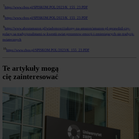
7
https://www.cbos.pl/SPISKOM.POL/2023/K_155_23.PDF
8
https://www.cbos.pl/SPISKOM.POL/2023/K_155_23.PDF
9
https://www.aboutamazon.pl/wiadomosci/zakupy-na-amazon/amazon-pl-sprawdzil-czy-
polacy-sa-tradycjonalistami-w-kwestii-swiat-prezentow-emocji-i-zmieniajacych-sie-tradycji-
swiatecznych
10
https://www.cbos.pl/SPISKOM.POL/2023/K_155_23.PDF
Te artykuły mogą
cię zainteresować