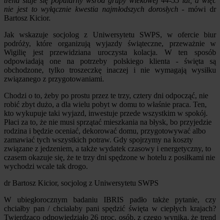
trend staje się popularny wśród grupy wiekowej 44-55 lat, a więc
nie jest to wyłącznie kwestia najmłodszych dorosłych
- mówi dr
Bartosz Kicior.
Jak wskazuje socjolog z Uniwersytetu SWPS, w ofercie biur
podróży, które organizują wyjazdy świąteczne, przeważnie w
Wigilię jest przewidziana uroczysta kolacja. W ten sposób
odpowiadają one na potrzeby polskiego klienta - święta są
obchodzone, tylko troszeczkę inaczej i nie wymagają wysiłku
związanego z przygotowaniami.
Chodzi o to, żeby po prostu przez te trzy, cztery dni odpocząć, nie
robić zbyt dużo, a dla wielu pobyt w domu to właśnie praca. Ten,
kto wykupuje taki wyjazd, inwestuje przede wszystkim w spokój.
Płaci za to, że nie musi sprzątać mieszkania na błysk, bo przyjedzie
rodzina i będzie oceniać, dekorować domu, przygotowywać albo
zamawiać tych wszystkich potraw. Gdy spojrzymy na koszty
związane z jedzeniem, a także wydatek czasowy i energetyczny, to
czasem okazuje się, że te trzy dni spędzone w hotelu z posiłkami nie
wychodzi wcale tak drogo.
dr Bartosz Kicior, socjolog z Uniwersytetu SWPS
W ubiegłorocznym badaniu IBRIS padło także pytanie, czy
chciałby pan / chciałaby pani spędzić święta w ciepłych krajach?
Twierdząco odpowiedziało 26 proc. osób, z czego wynika, że trend