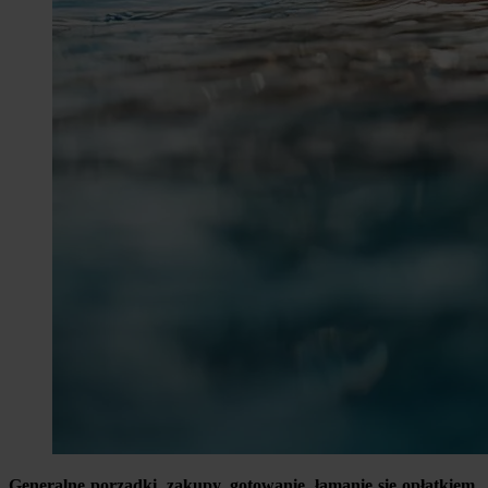
Generalne porządki, zakupy, gotowanie, łamanie się opłatkiem,