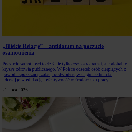
„Bliskie Relacje” – antidotum na poczucie
osamotnienia
Poczucie samotności to dziś nie tylko osobisty dramat, ale globalny
kryzys zdrowia publicznego. W Polsce odsetek osób cierpiących z
powodu społecznej izolacji podwoił się w ciągu siedmiu lat,
uderzając w edukację i efektywność w środowisku pracy....
21 lipca 2026