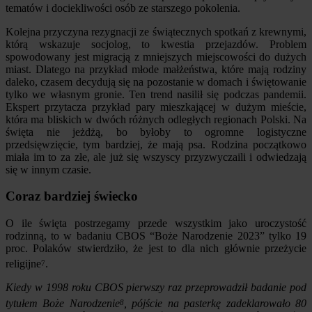
tematów i dociekliwości osób ze starszego pokolenia.
Kolejna przyczyna rezygnacji ze świątecznych spotkań z krewnymi,
którą wskazuje socjolog, to kwestia przejazdów. Problem
spowodowany jest migracją z mniejszych miejscowości do dużych
miast. Dlatego na przykład młode małżeństwa, które mają rodziny
daleko, czasem decydują się na pozostanie w domach i świętowanie
tylko we własnym gronie. Ten trend nasilił się podczas pandemii.
Ekspert przytacza przykład pary mieszkającej w dużym mieście,
która ma bliskich w dwóch różnych odległych regionach Polski. Na
święta nie jeżdżą, bo byłoby to ogromne logistyczne
przedsięwzięcie, tym bardziej, że mają psa. Rodzina początkowo
miała im to za złe, ale już się wszyscy przyzwyczaili i odwiedzają
się w innym czasie.
Coraz bardziej świecko
O ile święta postrzegamy przede wszystkim jako uroczystość
rodzinną, to w badaniu CBOS “Boże Narodzenie 2023” tylko 19
proc. Polaków stwierdziło, że jest to dla nich głównie przeżycie
religijne
.
7
Kiedy w 1998 roku CBOS pierwszy raz przeprowadził badanie pod
tytułem Boże Narodzenie
, pójście na pasterkę zadeklarowało 80
8