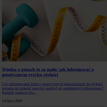
Wiedza o genach to za mało: jak informować o
genetycznym ryzyku otyłości
Czy informowanie ludzi o genetycznych skłonnościach do otyłości
pomaga im zmienić nawyki i pozbyć się nadmiernych kilogramów?
Badanie naukowców...
14 lipca 2026