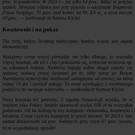
proc. respondentów. W 2023 r. - już tylko 54 proc. Widać tu potężny
spadek. Mniejsza różnica jest przy pytaniu o odczytanie fragmentu
Pisma Świętego: 70 proc. pod koniec lat 90. XX w., a teraz niecałe
60 proc.
— porównuje dr Bartosz Kicior.
Kosztownie i na pokaz
Dla tych, którzy świętują tradycyjnie, bardzo ważny jest aspekt
ekonomiczny.
Wydajemy coraz więcej pieniędzy nie tylko dlatego, że wszystko
więcej kosztuje, ale też z chęci pokazania się, zrobienia wrażenia np.
na członkach rodziny. Niektórzy kupują online drogie ozdoby czy
zastawę stołową przed świętami po to, żeby zaraz po Bożym
Narodzeniu wykorzystać możliwość odstąpienia od umowy, na którą
mamy 14 dni i zwrócić zakupy. To trend wynikający z niezdrowego
podejścia do swojego wizerunku
— podkreśla dr Bartosz Kicior.
Dużo kosztują też prezenty. Z raportu Amazon.pl wynika, że w
zeszłym roku Polacy średnio planowali wydać 650 zł na wszystkie
podarunki. Od lat królują tu trzy kategorie: elektronika, kosmetyki i
biżuteria. Coraz częściej kupujemy je przez internet. W 2023 r. taki
zamiar deklarowało 44 proc. badanych, przy czym 67 proc. uważa,
że to wygodniejszy sposób
.
9