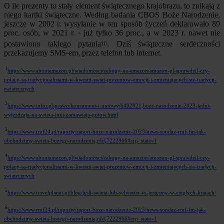
O ile prezenty to stały element świątecznego krajobrazu, to znikają z
niego kartki świąteczne. Według badania CBOS Boże Narodzenie,
jeszcze w 2002 r. wysyłanie w ten sposób życzeń deklarowało 89
proc. osób, w 2021 r. - już tylko 36 proc., a w 2023 r. nawet nie
postawiono takiego pytania
. Dziś świąteczne serdeczności
10
przekazujemy SMS-em, przez telefon lub internet.
1
https://www.aboutamazon.pl/wiadomosci/zakupy-na-amazon/amazon-pl-sprawdzil-czy-
polacy-sa-tradycjonalistami-w-kwestii-swiat-prezentow-emocji-i-zmieniajacych-sie-tradycji-
swiatecznych
2
https://www.infor.pl/prawo/konsument-i-umowy/6402821,boze-narodzenie-2023-jedni-
wyjezdzaja-na-swieta-inni-zamawiaja-gotow.html
3
https://www.rmf24.pl/raporty/raport-boze-narodzenie-2023/news-sondaz-rmf-fm-jak-
obchodzimy-swieta-bozego-narodzenia,nId,7222966#crp_state=1
4
https://www.aboutamazon.pl/wiadomosci/zakupy-na-amazon/amazon-pl-sprawdzil-czy-
polacy-sa-tradycjonalistami-w-kwestii-swiat-prezentow-emocji-i-zmieniajacych-sie-tradycji-
swiatecznych
5
https://www.travelplanet.pl/blog/jesli-swieta-lub-sylwester-to-jestesmy-w-cieplych-krajach/
6
https://www.rmf24.pl/raporty/raport-boze-narodzenie-2023/news-sondaz-rmf-fm-jak-
obchodzimy-swieta-bozego-narodzenia,nId,7222966#crp_state=1