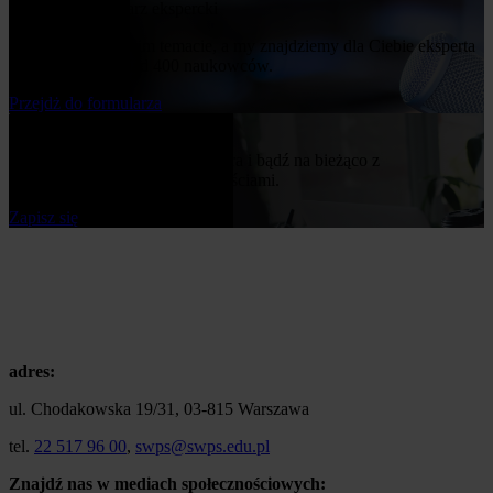
Poproś o komentarz ekspercki
Napisz nam o swoim temacie, a my znajdziemy dla Ciebie eksperta
z naszej bazy ponad 400 naukowców.
Przejdż do formularza
Bądź na bieżąco
Zapisz się do naszego newslettera i bądź na bieżąco z
publikowanymi przez nas nowościami.
Zapisz się
adres:
ul. Chodakowska 19/31, 03-815 Warszawa
tel.
22 517 96 00
,
swps@swps.edu.pl
Znajdź nas w mediach społecznościowych: