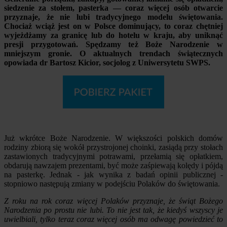
siedzenie za stołem, pasterka — coraz więcej osób otwarcie
przyznaje, że nie lubi tradycyjnego modelu świętowania.
Chociaż wciąż jest on w Polsce dominujący, to coraz chętniej
wyjeżdżamy za granicę lub do hotelu w kraju, aby uniknąć
presji przygotowań. Spędzamy też Boże Narodzenie w
mniejszym gronie. O aktualnych trendach świątecznych
opowiada dr Bartosz Kicior, socjolog z Uniwersytetu SWPS.
Już wkrótce Boże Narodzenie. W większości polskich domów
rodziny zbiorą się wokół przystrojonej choinki, zasiądą przy stołach
zastawionych tradycyjnymi potrawami, przełamią się opłatkiem,
obdarują nawzajem prezentami, być może zaśpiewają kolędy i pójdą
na pasterkę. Jednak - jak wynika z badań opinii publicznej -
stopniowo następują zmiany w podejściu Polaków do świętowania.
Z roku na rok coraz więcej Polaków przyznaje, że świąt Bożego
Narodzenia po prostu nie lubi. To nie jest tak, że kiedyś wszyscy je
uwielbiali, tylko teraz coraz więcej osób ma odwagę powiedzieć to