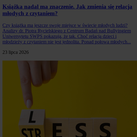
Książka nadal ma znaczenie. Jak zmienia się relacja
młodych z czytaniem?
Czy książka ma jeszcze swoje miejsce w świecie młodych ludzi?
Analizy dr. Piotra Rycielskiego z Centrum Badań nad Bullyingiem
Uniwersytetu SWPS pokazują, że tak. Choć relacja dzieci i
młodzieży z czytaniem nie jest jednolita. Ponad połowa młodych...
23 lipca 2026