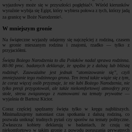
wyjazdowy może się w przyszłości pogłębiać
. Wśród kierunków
4
wyraźnie wybija się Egipt, który wybiera połowa z tych, którzy jadą
za granicę w Boże Narodzenie
.
5
W mniejszym gronie
Na świąteczne wyjazdy udajemy się najczęściej z rodziną, czasem
w gronie mieszanym rodzina i znajomi, rzadko — tylko z
przyjaciółmi.
Święta Bożego Narodzenia to dla Polaków nadal sprawa rodzinna.
80-90 proc. badanych deklaruje, że spędza je z dalszą lub bliższą
rodziną
. Zauważalne jest jednak “atomizowanie się”, czyli
6
zmniejszanie tego rodzinnego grona. Ten trend także wiąże się z tym,
że coraz więcej osób przyznaje, że nie lubi Bożego Narodzenia, nie
tylko presji przygotowań, ale także niekomfortowej atmosfery przy
stole, stresu związanego z rozmowami na tematy prywatne
—
wyjaśnia dr Bartosz Kicior.
Coraz częściej spędzamy święta tylko w kręgu najbliższych.
Minimalizujemy natomiast czas spotkania z dalszą rodziną, co
pozwala uniknąć trudnych pytań czy sporów na tematy polityczne.
Zwłaszcza kobiety deklarują w badaniach, że czują się
niekomfortowo w takim gronie z powodu poruszania prywatnych