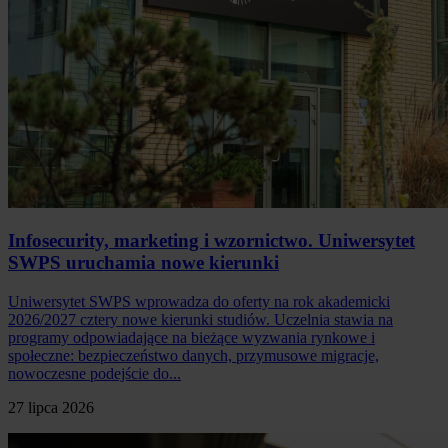
Infosecurity, marketing i wzornictwo. Uniwersytet
SWPS uruchamia nowe kierunki
Uniwersytet SWPS wprowadza do oferty na rok akademicki
2026/2027 cztery nowe kierunki studiów. Uczelnia stawia na
programy odpowiadające na bieżące wyzwania rynkowe i
społeczne: bezpieczeństwo danych, przymusowe migracje,
nowoczesne podejście do...
27 lipca 2026