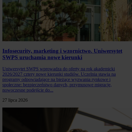
Infosecurity, marketing i wzornictwo. Uniwersytet
SWPS uruchamia nowe kierunki
Uniwersytet SWPS wprowadza do oferty na rok akademicki
2026/2027 cztery nowe kierunki studiów. Uczelnia stawia na
programy odpowiadające na bieżące wyzwania rynkowe i
społeczne: bezpieczeństwo danych, przymusowe migracje,
nowoczesne podejście do...
27 lipca 2026