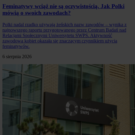
Feminatywy wciąż nie są oczywistością. Jak Polki
mówią o swoich zawodach?
Polki nadal rzadko używają żeńskich nazw zawodów – wynika z
najnowszego raportu przygotowanego przez Centrum Badań nad
Relacjami Społecznymi Uniwersytetu SWPS. Aktywność
zawodowa kobiet okazała się znaczącym czynnikiem użycia
feminatywów.
6 sierpnia 2026