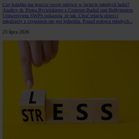
Czy książka ma jeszcze swoje miejsce w świecie młodych ludzi?
Analizy dr. Piotra Rycielskiego z Centrum Badań nad Bullyingiem
Uniwersytetu SWPS pokazują, że tak. Choć relacja dzieci i
młodzieży z czytaniem nie jest jednolita. Ponad połowa młodych...
23 lipca 2026