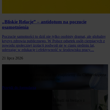
„Bliskie Relacje” – antidotum na poczucie
osamotnienia
Poczucie samotności to dziś nie tylko osobisty dramat, ale globalny
kryzys zdrowia publicznego. W Polsce odsetek osób cierpiących z
powodu społecznej izolacji podwoił się w ciągu siedmiu lat,
uderzając w edukację i efektywność w środowisku pracy....
21 lipca 2026
Poproś o komentarz ekspercki
Napisz nam o swoim temacie, a my znajdziemy dla Ciebie eksperta
z naszej bazy ponad 400 naukowców.
Przejdż do formularza
Bądź na bieżąco
Zapisz się do naszego newslettera i bądź na bieżąco z
publikowanymi przez nas nowościami.