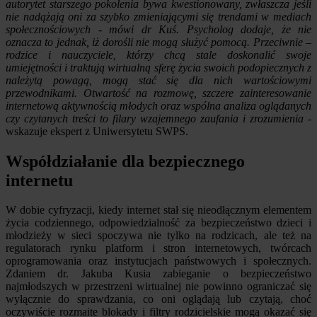
autorytet starszego pokolenia bywa kwestionowany, zwłaszcza jeśli
nie nadążają oni za szybko zmieniającymi się trendami w mediach
społecznościowych - mówi dr Kuś. Psycholog dodaje, że nie
oznacza to jednak, iż dorośli nie mogą służyć pomocą. Przeciwnie –
rodzice i nauczyciele, którzy chcą stale doskonalić swoje
umiejętności i traktują wirtualną sferę życia swoich podopiecznych z
należytą powagą, mogą stać się dla nich wartościowymi
przewodnikami. Otwartość na rozmowę, szczere zainteresowanie
internetową aktywnością młodych oraz wspólna analiza oglądanych
czy czytanych treści to filary wzajemnego zaufania i zrozumienia
-
wskazuje ekspert z Uniwersytetu SWPS.
Współdziałanie dla bezpiecznego
internetu
W dobie cyfryzacji, kiedy internet stał się nieodłącznym elementem
życia codziennego, odpowiedzialność za bezpieczeństwo dzieci i
młodzieży w sieci spoczywa nie tylko na rodzicach, ale też na
regulatorach rynku platform i stron internetowych, twórcach
oprogramowania oraz instytucjach państwowych i społecznych.
Zdaniem dr. Jakuba Kusia zabieganie o bezpieczeństwo
najmłodszych w przestrzeni wirtualnej nie powinno ograniczać się
wyłącznie do sprawdzania, co oni oglądają lub czytają, choć
oczywiście rozmaite blokady i filtry rodzicielskie mogą okazać się