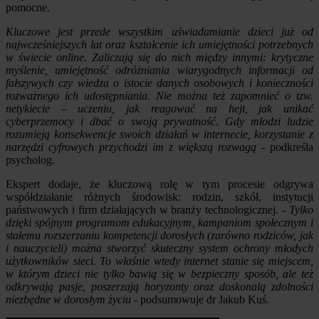
pomocne.
Kluczowe jest przede wszystkim uświadamianie dzieci już od
najwcześniejszych lat oraz kształcenie ich umiejętności potrzebnych
w świecie online. Zaliczają się do nich między innymi: krytyczne
myślenie, umiejętność odróżniania wiarygodnych informacji od
fałszywych czy wiedza o istocie danych osobowych i konieczności
rozważnego ich udostępniania. Nie można też zapomnieć o tzw.
netykiecie – uczeniu, jak reagować na hejt, jak unikać
cyberprzemocy i dbać o swoją prywatność. Gdy młodzi ludzie
rozumieją konsekwencje swoich działań w internecie, korzystanie z
narzędzi cyfrowych przychodzi im z większą rozwagą
- podkreśla
psycholog.
Ekspert dodaje, że kluczową rolę w tym procesie odgrywa
współdziałanie różnych środowisk: rodzin, szkół, instytucji
państwowych i firm działających w branży technologicznej. -
Tylko
dzięki spójnym programom edukacyjnym, kampaniom społecznym i
stałemu rozszerzaniu kompetencji dorosłych (zarówno rodziców, jak
i nauczycieli) można stworzyć skuteczny system ochrony młodych
użytkowników sieci. To właśnie wtedy internet stanie się miejscem,
w którym dzieci nie tylko bawią się w bezpieczny sposób, ale też
odkrywają pasje, poszerzają horyzonty oraz doskonalą zdolności
niezbędne w dorosłym życiu
- podsumowuje dr Jakub Kuś.