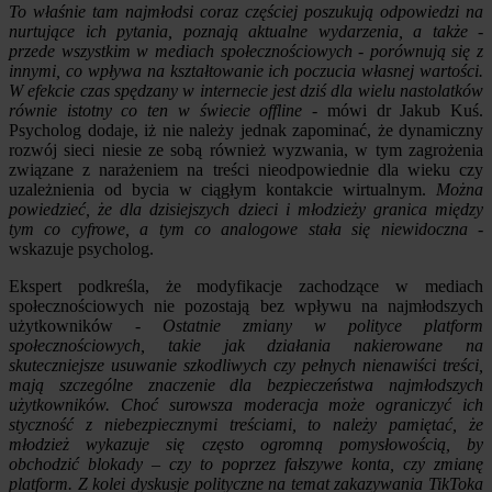
To właśnie tam najmłodsi coraz częściej poszukują odpowiedzi na
nurtujące ich pytania, poznają aktualne wydarzenia, a także -
przede wszystkim w mediach społecznościowych - porównują się z
innymi, co wpływa na kształtowanie ich poczucia własnej wartości.
W efekcie czas spędzany w internecie jest dziś dla wielu nastolatków
równie istotny co ten w świecie offline
- mówi dr Jakub Kuś.
Psycholog dodaje, iż nie należy jednak zapominać, że dynamiczny
rozwój sieci niesie ze sobą również wyzwania, w tym zagrożenia
związane z narażeniem na treści nieodpowiednie dla wieku czy
uzależnienia od bycia w ciągłym kontakcie wirtualnym.
Można
powiedzieć, że dla dzisiejszych dzieci i młodzieży granica między
tym co cyfrowe, a tym co analogowe stała się niewidoczna
-
wskazuje psycholog.
Ekspert podkreśla, że modyfikacje zachodzące w mediach
społecznościowych nie pozostają bez wpływu na najmłodszych
użytkowników -
Ostatnie zmiany w polityce platform
społecznościowych, takie jak działania nakierowane na
skuteczniejsze usuwanie szkodliwych czy pełnych nienawiści treści,
mają szczególne znaczenie dla bezpieczeństwa najmłodszych
użytkowników. Choć surowsza moderacja może ograniczyć ich
styczność z niebezpiecznymi treściami, to należy pamiętać, że
młodzież wykazuje się często ogromną pomysłowością, by
obchodzić blokady – czy to poprzez fałszywe konta, czy zmianę
platform. Z kolei dyskusje polityczne na temat zakazywania TikToka