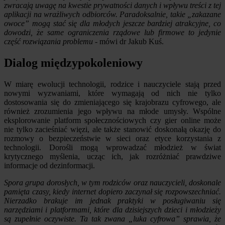
zwracają uwagę na kwestie prywatności danych i wpływu treści z tej
aplikacji na wrażliwych odbiorców. Paradoksalnie, takie „zakazane
owoce” mogą stać się dla młodych jeszcze bardziej atrakcyjne, co
dowodzi, że same ograniczenia rządowe lub firmowe to jedynie
część rozwiązania problemu
- mówi dr Jakub Kuś.
Dialog międzypokoleniowy
W miarę ewolucji technologii, rodzice i nauczyciele stają przed
nowymi wyzwaniami, które wymagają od nich nie tylko
dostosowania się do zmieniającego się krajobrazu cyfrowego, ale
również zrozumienia jego wpływu na młode umysły. Wspólne
eksplorowanie platform społecznościowych czy gier online może
nie tylko zacieśniać więzi, ale także stanowić doskonałą okazję do
rozmowy o bezpieczeństwie w sieci oraz etyce korzystania z
technologii. Dorośli mogą wprowadzać młodzież w świat
krytycznego myślenia, ucząc ich, jak rozróżniać prawdziwe
informacje od dezinformacji.
Spora grupa dorosłych, w tym rodziców oraz nauczycieli, doskonale
pamięta czasy, kiedy internet dopiero zaczynał się rozpowszechniać.
Nierzadko brakuje im jednak praktyki w posługiwaniu się
narzędziami i platformami, które dla dzisiejszych dzieci i młodzieży
są zupełnie oczywiste. Ta tak zwana „luka cyfrowa” sprawia, że