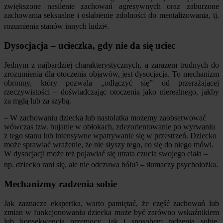
zwiększone nasilenie zachowań agresywnych oraz zaburzone
zachowania seksualne i osłabienie zdolności do mentalizowania, tj.
rozumienia stanów innych ludzi
.
4
Dysocjacja – ucieczka, gdy nie da się uciec
Jednym z najbardziej charakterystycznych, a zarazem trudnych do
zrozumienia dla otoczenia objawów, jest dysocjacja. To mechanizm
obronny, który pozwala „odłączyć się” od przerażającej
rzeczywistości – doświadczając otoczenia jako nierealnego, jakby
za mgłą lub za szybą.
– W zachowaniu dziecka lub nastolatka możemy zaobserwować
wówczas tzw. bujanie w obłokach, zdezorientowanie po wyrwaniu
z tego stanu lub intensywne wpatrywanie się w przestrzeń. Dziecko
może sprawiać wrażenie, że nie słyszy tego, co się do niego mówi.
W dysocjacji może też pojawiać się utrata czucia swojego ciała –
np. dziecko rani się, ale nie odczuwa bólu
– tłumaczy psycholożka.
5
Mechanizmy radzenia sobie
Jak zaznacza ekspertka, warto pamiętać, że część zachowań lub
zmian w funkcjonowaniu dziecka może być zarówno wskaźnikiem
lub konsekwencją przemocy, jak i sposobem radzenia sobie,