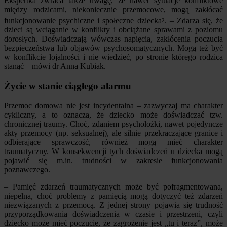
Ekspertka zwraca także uwagę, że nawet sytuacje konfliktowe
między rodzicami, niekoniecznie przemocowe, mogą zakłócać
funkcjonowanie psychiczne i społeczne dziecka
. – Zdarza się, że
2
dzieci są wciąganie w konflikty i obciążane sprawami z poziomu
dorosłych. Doświadczają wówczas napięcia, zakłócenia poczucia
bezpieczeństwa lub objawów psychosomatycznych. Mogą też być
w konflikcie lojalności i nie wiedzieć, po stronie którego rodzica
stanąć – mówi dr Anna Kubiak.
Życie w stanie ciągłego alarmu
Przemoc domowa nie jest incydentalna – zazwyczaj ma charakter
cykliczny, a to oznacza, że dziecko może doświadczać tzw.
chronicznej traumy. Choć, zdaniem psycholożki, nawet pojedyncze
akty przemocy (np. seksualnej), ale silnie przekraczające granice i
odbierające sprawczość, również mogą mieć charakter
traumatyczny. W konsekwencji tych doświadczeń u dziecka mogą
pojawić się m.in. trudności w zakresie funkcjonowania
poznawczego.
– Pamięć zdarzeń traumatycznych może być pofragmentowana,
niepełna, choć problemy z pamięcią mogą dotyczyć też zdarzeń
niezwiązanych z przemocą. Z jednej strony pojawia się trudność
przyporządkowania doświadczenia w czasie i przestrzeni, czyli
dziecko może mieć poczucie, że zagrożenie jest „tu i teraz”, może