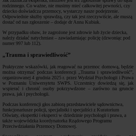
Jak zaznacza ekspertka, możliwe jest też zgłoszenie sprawy do sądu
rodzinnego. Co ważne, nie musimy mieć całkowitej pewności, czy
dziecko doświadcza przemocy, wystarczy nasze podejrzenie.
Odpowiednie służby sprawdzą, czy tak jest rzeczywiście, ale muszą
dostać od nas zgłoszenie – dodaje dr Anna Kubiak.
W przypadku obaw, że zagrożone jest zdrowie lub życie dziecka,
należy działać natychmiast – zawiadamiając policję (dzwoniąc pod
numer 997 lub 112).
„Trauma i sprawiedliwość”
Praktyczne wskazówki, jak reagować na przemoc domową, będzie
można otrzymać podczas konferencji „Trauma i sprawiedliwość”,
organizowanej 4 grudnia 2025 r. przez Wydział Psychologii i Prawa
w Poznaniu Uniwersytetu SWPS. Uczestnicy dowiedzą się, jak
wspierać i chronić osoby pokrzywdzone – zarówno na gruncie
prawa, jak i psychologii.
Podczas konferencji głos zabiorą przedstawiciele sądownictwa,
funkcjonariusze policji, specjalistki i specjaliści z Kuratorium
Oświaty, ekspertki i eksperci w dziedzinie psychologii i prawa, a
także wojewódzka koordynatorka Rządowego Programu
Przeciwdziałania Przemocy Domowej.