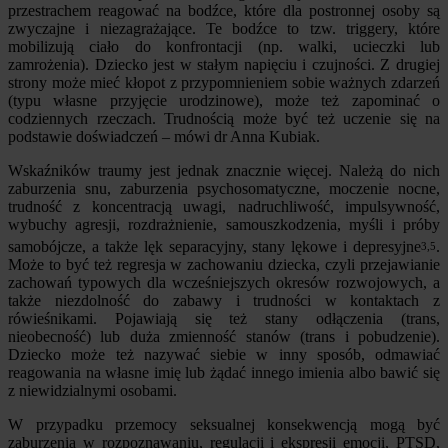
przestrachem reagować na bodźce, które dla postronnej osoby są
zwyczajne i niezagrażające. Te bodźce to tzw. triggery, które
mobilizują ciało do konfrontacji (np. walki, ucieczki lub
zamrożenia). Dziecko jest w stałym napięciu i czujności. Z drugiej
strony może mieć kłopot z przypomnieniem sobie ważnych zdarzeń
(typu własne przyjęcie urodzinowe), może też zapominać o
codziennych rzeczach. Trudnością może być też uczenie się na
podstawie doświadczeń – mówi dr Anna Kubiak.
Wskaźników traumy jest jednak znacznie więcej. Należą do nich
zaburzenia snu, zaburzenia psychosomatyczne, moczenie nocne,
trudność z koncentracją uwagi, nadruchliwość, impulsywność,
wybuchy agresji, rozdrażnienie, samouszkodzenia, myśli i próby
samobójcze, a także lęk separacyjny, stany lękowe i depresyjne
.
3,5
Może to być też regresja w zachowaniu dziecka, czyli przejawianie
zachowań typowych dla wcześniejszych okresów rozwojowych, a
także niezdolność do zabawy i trudności w kontaktach z
rówieśnikami. Pojawiają się też stany odłączenia (trans,
nieobecność) lub duża zmienność stanów (trans i pobudzenie).
Dziecko może też nazywać siebie w inny sposób, odmawiać
reagowania na własne imię lub żądać innego imienia albo bawić się
z niewidzialnymi osobami.
W przypadku przemocy seksualnej konsekwencją mogą być
zaburzenia w rozpoznawaniu, regulacji i ekspresji emocji, PTSD,