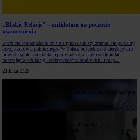
„Bliskie Relacje” – antidotum na poczucie
osamotnienia
Poczucie samotności to dziś nie tylko osobisty dramat, ale globalny
kryzys zdrowia publicznego. W Polsce odsetek osób cierpiących z
powodu społecznej izolacji podwoił się w ciągu siedmiu lat,
uderzając w edukację i efektywność w środowisku pracy....
21 lipca 2026
Poproś o komentarz ekspercki
Napisz nam o swoim temacie, a my znajdziemy dla Ciebie eksperta
z naszej bazy ponad 400 naukowców.
Przejdż do formularza
Bądź na bieżąco
Zapisz się do naszego newslettera i bądź na bieżąco z
publikowanymi przez nas nowościami.