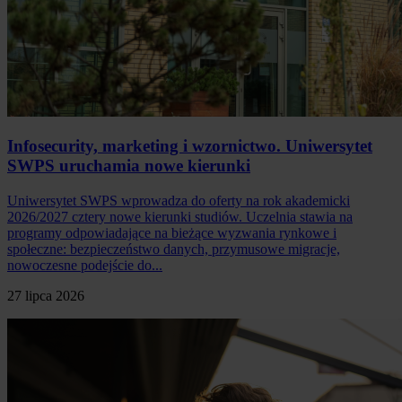
Infosecurity, marketing i wzornictwo. Uniwersytet
SWPS uruchamia nowe kierunki
Uniwersytet SWPS wprowadza do oferty na rok akademicki
2026/2027 cztery nowe kierunki studiów. Uczelnia stawia na
programy odpowiadające na bieżące wyzwania rynkowe i
społeczne: bezpieczeństwo danych, przymusowe migracje,
nowoczesne podejście do...
27 lipca 2026