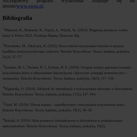
Szczegółowy program wydarzenia znajduje się na
stronie/
www.swps.pl
.
Bibliografia
1
Makaruk, K., Drabarek, K., Popyk, A., Wójcik, Sz. (2023). Diagnoza przemocy wobec
dzieci w Polsce 2023. Fundacja Dajemy Dzieciom Siłę.
2
Porembska, M., Odolczyk, K. (2022). Krzywdzenie emocjonalne dziecka w sytuacji
konfliktu okołorozwodowego rodziców. Dziecko Krzywdzone. Teoria, badania, praktyka,
21(2), 57–77.
3
Gardner, M. J., Thomas, H. J., Erskine, H. E. (2019). Związek między pięcioma formami
krzywdzenia dzieci a zaburzeniami depresyjnymi i lękowymi: przegląd systematyczny i
metaanaliza. Dziecko Krzywdzone. Teoria, badania, praktyka, 18(3), 117–156.
4
Węglerska, O. (2018). Zdolność do mentalizacji a wykorzystanie seksualne w dzieciństwie.
Dziecko Krzywdzone. Teoria, badania, praktyka, 17(2), 147–164.
5
Czub, M. (2019). Ukryta trauma – zaniedbywanie i emocjonalne krzywdzenie dzieci.
Dziecko Krzywdzone. Teoria, badania, praktyka, 18(2), 38–58.
6
Kubiak, A. (2016). Rola przemocy doświadczonej w dzieciństwie w podejmowaniu
samouszkodzeń. Dziecko Krzywdzone. Teoria, badania, praktyka, 15(2).