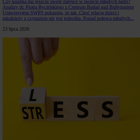
Czy książka ma jeszcze swoje miejsce w świecie młodych ludzi?
Analizy dr. Piotra Rycielskiego z Centrum Badań nad Bullyingiem
Uniwersytetu SWPS pokazują, że tak. Choć relacja dzieci i
młodzieży z czytaniem nie jest jednolita. Ponad połowa młodych...
23 lipca 2026