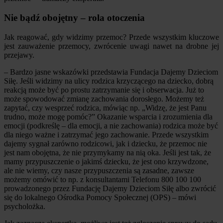
Nie bądź obojętny – rola otoczenia
Jak reagować, gdy widzimy przemoc? Przede wszystkim kluczowe
jest zauważenie przemocy, zwrócenie uwagi nawet na drobne jej
przejawy.
– Bardzo jasne wskazówki przedstawia Fundacja Dajemy Dzieciom
Siłę. Jeśli widzimy na ulicy rodzica krzyczącego na dziecko, dobrą
reakcją może być po prostu zatrzymanie się i obserwacja. Już to
może spowodować zmianę zachowania dorosłego. Możemy też
zapytać, czy wesprzeć rodzica, mówiąc np. „Widzę, że jest Panu
trudno, może mogę pomóc?” Okazanie wsparcia i zrozumienia dla
emocji (podkreślę – dla emocji, a nie zachowania) rodzica może być
dla niego ważne i zatrzymać jego zachowanie. Przede wszystkim
dajemy sygnał zarówno rodzicowi, jak i dziecku, że przemoc nie
jest nam obojętna, że nie przymykamy na nią oka. Jeśli jest tak, że
mamy przypuszczenie o jakimś dziecku, że jest ono krzywdzone,
ale nie wiemy, czy nasze przypuszczenia są zasadne, zawsze
możemy omówić to np. z konsultantami Telefonu 800 100 100
prowadzonego przez Fundację Dajemy Dzieciom Siłę albo zwrócić
się do lokalnego Ośrodka Pomocy Społecznej (OPS) – mówi
psycholożka.