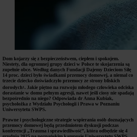
Dom kojarzy się z bezpieczeństwem, ciepłem i spokojem.
Niestety, dla ogromnej grupy dzieci w Polsce te skojarzenia są
zupełnie obce. Według danych Fundacji Dajemy Dzieciom Siłę
14 proc. dzieci było świadkami przemocy domowej, a niemal co
trzecie dziecko doświadczyło przemocy ze strony bliskich
dorosłych
. Jakie piętno na rozwoju młodego człowieka odciska
1
dorastanie w domu pełnym agresji, nawet jeśli ciosy nie spadają
bezpośrednio na niego? Odpowiada dr Anna Kubiak,
psycholożka z Wydziału Psychologii i Prawa w Poznaniu
Uniwersytetu SWPS.
Prawne i psychologiczne strategie wspierania osób doznających
przemocy domowej będą przedmiotem dyskusji podczas
konferencji „Trauma i sprawiedliwość”, która odbędzie się 4
grudnia 2025 na poznańskim kampusie Uniwersytetu SWPS.