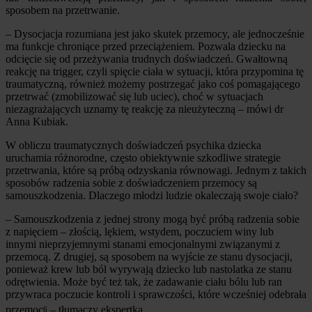
sposobem na przetrwanie.
– Dysocjacja rozumiana jest jako skutek przemocy, ale jednocześnie
ma funkcje chroniące przed przeciążeniem. Pozwala dziecku na
odcięcie się od przeżywania trudnych doświadczeń. Gwałtowną
reakcję na trigger, czyli spięcie ciała w sytuacji, która przypomina tę
traumatyczną, również możemy postrzegać jako coś pomagającego
przetrwać (zmobilizować się lub uciec), choć w sytuacjach
niezagrażających uznamy tę reakcję za nieużyteczną – mówi dr
Anna Kubiak.
W obliczu traumatycznych doświadczeń psychika dziecka
uruchamia różnorodne, często obiektywnie szkodliwe strategie
przetrwania, które są próbą odzyskania równowagi. Jednym z takich
sposobów radzenia sobie z doświadczeniem przemocy są
samouszkodzenia. Dlaczego młodzi ludzie okaleczają swoje ciało?
– Samouszkodzenia z jednej strony mogą być próbą radzenia sobie
z napięciem – złością, lękiem, wstydem, poczuciem winy lub
innymi nieprzyjemnymi stanami emocjonalnymi związanymi z
przemocą. Z drugiej, są sposobem na wyjście ze stanu dysocjacji,
ponieważ krew lub ból wyrywają dziecko lub nastolatka ze stanu
odrętwienia. Może być też tak, że zadawanie ciału bólu lub ran
przywraca poczucie kontroli i sprawczości, które wcześniej odebrała
przemoc
– tłumaczy ekspertka.
6