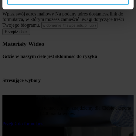
informacji przed podjęciem decyzji
Wpisz swój adres mailowy
Na podany adres dostaniesz link do
formularza, w którym możesz zamieścić uwagi dotyczące treści
Twojego biogramu.
Przejdź dalej
Materiały Wideo
Gdzie w naszym ciele jest skłonność do ryzyka
.
Stresujące wybory
.
Poproś o komentarz ekspercki
Napisz nam o swoim temacie, a my znajdziemy dla Ciebie eksperta
z naszej bazy ponad 400 naukowców.
Przejdż do formularza
Bądź na bieżąco