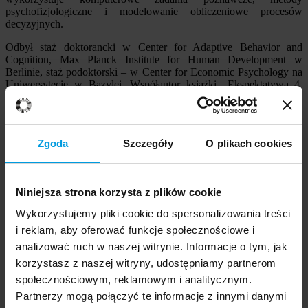
psychofizjologiczne i modelowanie obliczeniowe procesów
decyzyjnych.
Odbył staż doktorancki w Center for Adaptive Behavior and
Cognition, Max Planck Institute for Human Development w
Berlinie, staż podoktorski – w Center for Economic Psychology na
Uniwersytecie w Bazylei. Współautor książki „Ekspektatywa_4.
Zmagania umysłu ze światem. Gry losowe” (2010), autor wielu
artykułów naukowych dotyczących m.in. strategii podejmowania
decyzji, stresu emocjonalnego, psychofizjologicznych
uwarunkowań zachowań ryzykownych.
Zgoda
Szczegóły
O plikach cookies
Bio in English
Niniejsza strona korzysta z plików cookie
Publikacje
Projekty
Wykorzystujemy pliki cookie do spersonalizowania treści
Współpraca
i reklam, aby oferować funkcje społecznościowe i
Research Gate
analizować ruch w naszej witrynie. Informacje o tym, jak
Dla mediów
korzystasz z naszej witryny, udostępniamy partnerom
społecznościowym, reklamowym i analitycznym.
Pakiet prasowy
Partnerzy mogą połączyć te informacje z innymi danymi
Zapytaj o eksperta