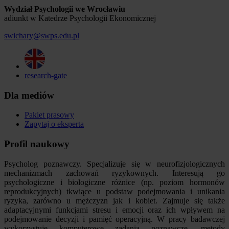
Wydział Psychologii we Wrocławiu
adiunkt w Katedrze Psychologii Ekonomicznej
swichary@swps.edu.pl
research-gate
Dla mediów
Pakiet prasowy
Zapytaj o eksperta
Profil naukowy
Psycholog poznawczy. Specjalizuje się w neurofizjologicznych
mechanizmach zachowań ryzykownych. Interesują go
psychologiczne i biologiczne różnice (np. poziom hormonów
reprodukcyjnych) tkwiące u podstaw podejmowania i unikania
ryzyka, zarówno u mężczyzn jak i kobiet. Zajmuje się także
adaptacyjnymi funkcjami stresu i emocji oraz ich wpływem na
podejmowanie decyzji i pamięć operacyjną. W pracy badawczej
wykorzystuje komputerowe zadania poznawcze, metody