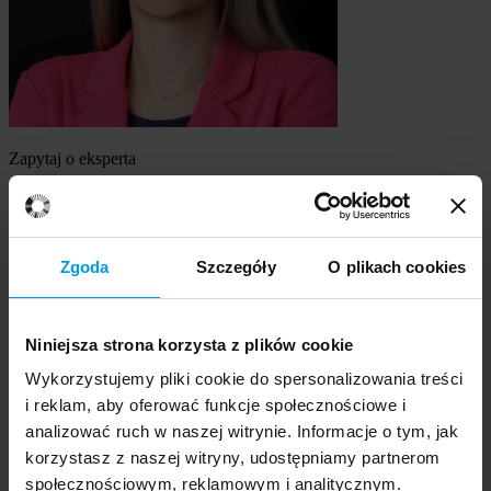
Zapytaj o eksperta
dr Anna Hełka
Szukasz eksperta
Zgoda
Szczegóły
O plikach cookies
Wybierz temat
Niniejsza strona korzysta z plików cookie
Ekspert
Wybierz formę kontaktu
Wykorzystujemy pliki cookie do spersonalizowania treści
udzielenie wywiadu
i reklam, aby oferować funkcje społecznościowe i
komentarz do artykułu
analizować ruch w naszej witrynie. Informacje o tym, jak
udział w audycji radiowej na żywo
korzystasz z naszej witryny, udostępniamy partnerom
udział w nagraniu audycji radiowej
społecznościowym, reklamowym i analitycznym.
udział w audycji telewizyjnej na żywo