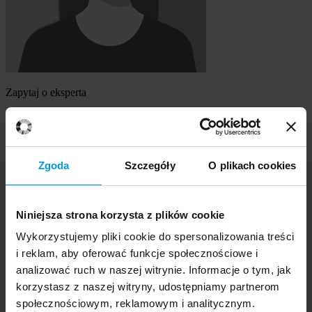
Zapytaj o eksperta
mgr Aleksandra Pogorzelska
Szukasz eksperta
Zgoda
Szczegóły
O plikach cookies
Wybierz temat
Niniejsza strona korzysta z plików cookie
Ekspert
Wybierz formę kontaktu
Wykorzystujemy pliki cookie do spersonalizowania treści
udzielenie wywiadu
i reklam, aby oferować funkcje społecznościowe i
komentarz do artykułu
analizować ruch w naszej witrynie. Informacje o tym, jak
udział w audycji radiowej na żywo
korzystasz z naszej witryny, udostępniamy partnerom
udział w nagraniu audycji radiowej
udział w audycji telewizyjnej na żywo
społecznościowym, reklamowym i analitycznym.