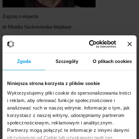
Zapytaj o eksperta
dr Monika Suchowierska-Stephany
Szukasz eksperta
Wybierz temat
Zgoda
Szczegóły
O plikach cookies
Ekspert
Wybierz formę kontaktu
Niniejsza strona korzysta z plików cookie
udzielenie wywiadu
komentarz do artykułu
Wykorzystujemy pliki cookie do spersonalizowania treści
udział w audycji radiowej na żywo
i reklam, aby oferować funkcje społecznościowe i
udział w nagraniu audycji radiowej
analizować ruch w naszej witrynie. Informacje o tym, jak
udział w audycji telewizyjnej na żywo
korzystasz z naszej witryny, udostępniamy partnerom
udział w nagraniu audycji telewizyjnej
Inne
społecznościowym, reklamowym i analitycznym.
Opisz temat zapytania
Prosimy opisać problem, zjawisko czy
Partnerzy mogą połączyć te informacje z innymi danymi
wydarzenie, które będą przedmiotem komentarza eksperta:
otrzymanymi od Ciebie lub uzyskanymi podczas