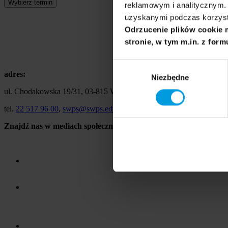
Wybierz termin
reklamowym i analitycznym. 
uzyskanymi podczas korzysta
Odrzucenie plików cookie 
stronie, w tym m.in. z form
Wybór
adres:
Niezbędne
zgody
ul. Chodakowska 19/31, 03-815 Warszawa
tel.
22 517 96 00
,
swps@swps.edu.pl
Znajdź nas w mediach społecznościowych: