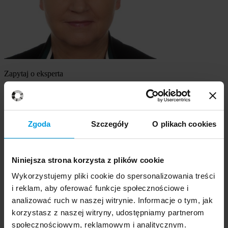
Zapytaj o eksperta
dr hab., prof. Uniwersytetu SWPS Elżbieta Zdankiewicz-Ścigała
Szukasz eksperta
Zgoda
Szczegóły
O plikach cookies
Wybierz temat
Niniejsza strona korzysta z plików cookie
Ekspert
Wybierz formę kontaktu
Wykorzystujemy pliki cookie do spersonalizowania treści
udzielenie wywiadu
i reklam, aby oferować funkcje społecznościowe i
komentarz do artykułu
analizować ruch w naszej witrynie. Informacje o tym, jak
udział w audycji radiowej na żywo
korzystasz z naszej witryny, udostępniamy partnerom
udział w nagraniu audycji radiowej
społecznościowym, reklamowym i analitycznym.
udział w audycji telewizyjnej na żywo