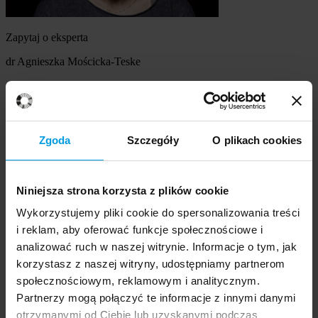
Zapytaj o eksperta
dr Agnieszka Mościcka-Teske
Szukasz eksperta
Wybierz temat
Zgoda
Szczegóły
O plikach cookies
Ekspert
Wybierz formę kontaktu
Niniejsza strona korzysta z plików cookie
udzielenie wywiadu
komentarz do artykułu
Wykorzystujemy pliki cookie do spersonalizowania treści
udział w audycji radiowej na żywo
i reklam, aby oferować funkcje społecznościowe i
udział w nagraniu audycji radiowej
analizować ruch w naszej witrynie. Informacje o tym, jak
udział w audycji telewizyjnej na żywo
korzystasz z naszej witryny, udostępniamy partnerom
udział w nagraniu audycji telewizyjnej
Inne
społecznościowym, reklamowym i analitycznym.
Opisz temat zapytania
Prosimy opisać problem, zjawisko czy
Partnerzy mogą połączyć te informacje z innymi danymi
wydarzenie, które będą przedmiotem komentarza eksperta:
otrzymanymi od Ciebie lub uzyskanymi podczas