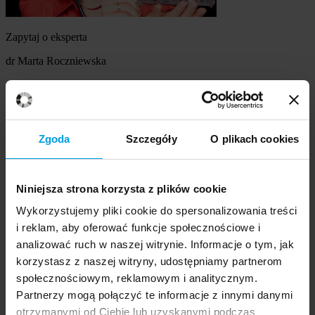
Zapytaj o eksperta
dr Marta Roczniewska
Szukasz eksperta
Wybierz temat
Zgoda
Szczegóły
O plikach cookies
Ekspert
Wybierz formę kontaktu
Niniejsza strona korzysta z plików cookie
udzielenie wywiadu
komentarz do artykułu
Wykorzystujemy pliki cookie do spersonalizowania treści
udział w audycji radiowej na żywo
i reklam, aby oferować funkcje społecznościowe i
udział w nagraniu audycji radiowej
analizować ruch w naszej witrynie. Informacje o tym, jak
udział w audycji telewizyjnej na żywo
korzystasz z naszej witryny, udostępniamy partnerom
udział w nagraniu audycji telewizyjnej
Inne
społecznościowym, reklamowym i analitycznym.
Opisz temat zapytania
Prosimy opisać problem, zjawisko czy
Partnerzy mogą połączyć te informacje z innymi danymi
wydarzenie, które będą przedmiotem komentarza eksperta:
otrzymanymi od Ciebie lub uzyskanymi podczas