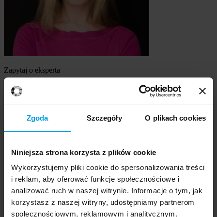
Zapytaj o eksperta
dr, prof. Uniwersytetu SWPS Anna Ziółkowska
Szukasz eksperta
Zgoda
Szczegóły
O plikach cookies
Wybierz temat
Niniejsza strona korzysta z plików cookie
Ekspert
Wybierz formę kontaktu
Wykorzystujemy pliki cookie do spersonalizowania treści
udzielenie wywiadu
i reklam, aby oferować funkcje społecznościowe i
komentarz do artykułu
analizować ruch w naszej witrynie. Informacje o tym, jak
udział w audycji radiowej na żywo
korzystasz z naszej witryny, udostępniamy partnerom
udział w nagraniu audycji radiowej
społecznościowym, reklamowym i analitycznym.
udział w audycji telewizyjnej na żywo