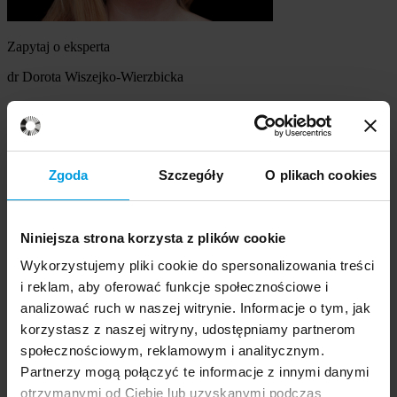
Zapytaj o eksperta
dr Dorota Wiszejko-Wierzbicka
Szukasz eksperta
Wybierz temat
Zgoda
Szczegóły
O plikach cookies
Ekspert
Wybierz formę kontaktu
Niniejsza strona korzysta z plików cookie
udzielenie wywiadu
komentarz do artykułu
Wykorzystujemy pliki cookie do spersonalizowania treści
udział w audycji radiowej na żywo
i reklam, aby oferować funkcje społecznościowe i
udział w nagraniu audycji radiowej
analizować ruch w naszej witrynie. Informacje o tym, jak
udział w audycji telewizyjnej na żywo
korzystasz z naszej witryny, udostępniamy partnerom
udział w nagraniu audycji telewizyjnej
Inne
społecznościowym, reklamowym i analitycznym.
Opisz temat zapytania
Prosimy opisać problem, zjawisko czy
Partnerzy mogą połączyć te informacje z innymi danymi
wydarzenie, które będą przedmiotem komentarza eksperta:
otrzymanymi od Ciebie lub uzyskanymi podczas