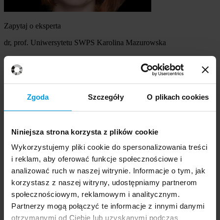
Zapytaj o eksperta
dr, prof. Uniwersytetu SWPS Karolina Mazurowska
Szukasz eksperta
Wybierz temat
Zgoda
Szczegóły
O plikach cookies
Ekspert
Wybierz formę kontaktu
Niniejsza strona korzysta z plików cookie
udzielenie wywiadu
komentarz do artykułu
Wykorzystujemy pliki cookie do spersonalizowania treści
udział w audycji radiowej na żywo
i reklam, aby oferować funkcje społecznościowe i
udział w nagraniu audycji radiowej
analizować ruch w naszej witrynie. Informacje o tym, jak
udział w audycji telewizyjnej na żywo
korzystasz z naszej witryny, udostępniamy partnerom
udział w nagraniu audycji telewizyjnej
Inne
społecznościowym, reklamowym i analitycznym.
Opisz temat zapytania
Prosimy opisać problem, zjawisko czy
Partnerzy mogą połączyć te informacje z innymi danymi
wydarzenie, które będą przedmiotem komentarza eksperta:
otrzymanymi od Ciebie lub uzyskanymi podczas