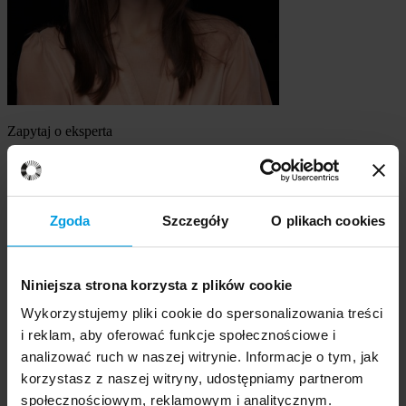
Zapytaj o eksperta
mgr Martyna Harland
Szukasz eksperta
Zgoda
Szczegóły
O plikach cookies
Wybierz temat
Niniejsza strona korzysta z plików cookie
Ekspert
Wybierz formę kontaktu
Wykorzystujemy pliki cookie do spersonalizowania treści
udzielenie wywiadu
i reklam, aby oferować funkcje społecznościowe i
komentarz do artykułu
analizować ruch w naszej witrynie. Informacje o tym, jak
udział w audycji radiowej na żywo
korzystasz z naszej witryny, udostępniamy partnerom
udział w nagraniu audycji radiowej
społecznościowym, reklamowym i analitycznym.
udział w audycji telewizyjnej na żywo