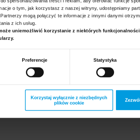
do spersonalizowania treści i reklam, aby oferować funkcje sp
ormacje o tym, jak korzystasz z naszej witryny, udostępniamy p
Partnerzy mogą połączyć te informacje z innymi danymi otrzym
nie, które będą przedmiotem komentarza eksperta:
nia z ich usług.
może uniemożliwić korzystanie z niektórych funkcjonalnośc
ularzy.
Preferencje
Statystyka
Korzystaj wyłącznie z niezbędnych
Zezwól
plików cookie