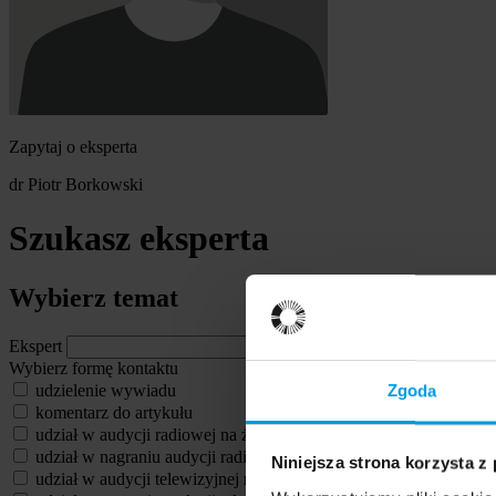
Zapytaj o eksperta
dr Piotr Borkowski
Szukasz eksperta
Wybierz temat
Ekspert
Wybierz formę kontaktu
udzielenie wywiadu
Zgoda
komentarz do artykułu
udział w audycji radiowej na żywo
udział w nagraniu audycji radiowej
Niniejsza strona korzysta z
udział w audycji telewizyjnej na żywo