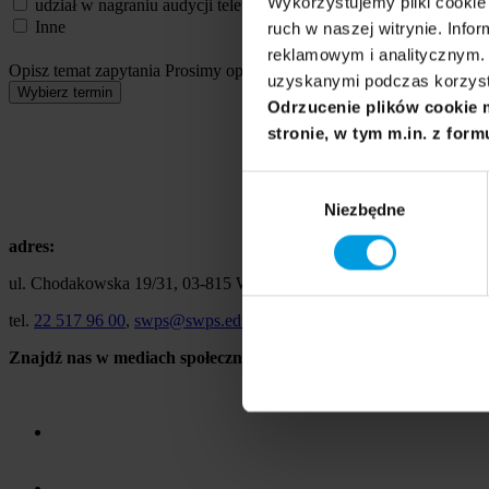
Wykorzystujemy pliki cookie 
udział w nagraniu audycji telewizyjnej
Inne
ruch w naszej witrynie. Inf
reklamowym i analitycznym. 
Opisz temat zapytania
Prosimy opisać problem, zjawisko czy wydarze
uzyskanymi podczas korzysta
Wybierz termin
Odrzucenie plików cookie 
stronie, w tym m.in. z form
Wybór
Niezbędne
zgody
adres:
ul. Chodakowska 19/31, 03-815 Warszawa
tel.
22 517 96 00
,
swps@swps.edu.pl
Znajdź nas w mediach społecznościowych: