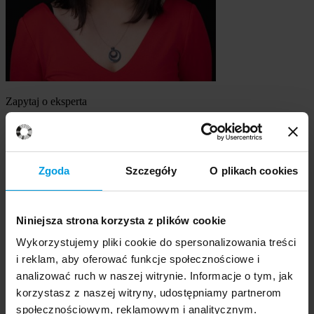
Zapytaj o eksperta
dr Joanna Kabzińska
Szukasz eksperta
Zgoda
Szczegóły
O plikach cookies
Wybierz temat
Niniejsza strona korzysta z plików cookie
Ekspert
Wybierz formę kontaktu
Wykorzystujemy pliki cookie do spersonalizowania treści
udzielenie wywiadu
i reklam, aby oferować funkcje społecznościowe i
komentarz do artykułu
analizować ruch w naszej witrynie. Informacje o tym, jak
udział w audycji radiowej na żywo
korzystasz z naszej witryny, udostępniamy partnerom
udział w nagraniu audycji radiowej
społecznościowym, reklamowym i analitycznym.
udział w audycji telewizyjnej na żywo