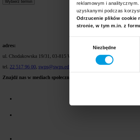
Wybierz termin
reklamowym i analitycznym. 
uzyskanymi podczas korzysta
Odrzucenie plików cookie 
stronie, w tym m.in. z form
Wybór
adres:
Niezbędne
zgody
ul. Chodakowska 19/31, 03-815 Warszawa
tel.
22 517 96 00
,
swps@swps.edu.pl
Znajdź nas w mediach społecznościowych: