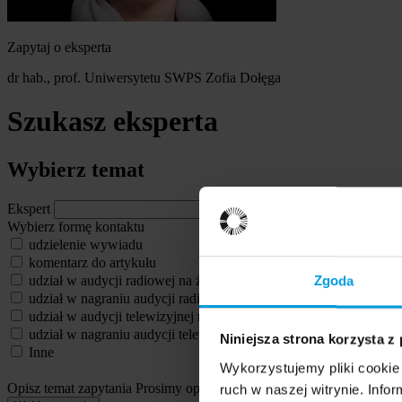
Zapytaj o eksperta
dr hab., prof. Uniwersytetu SWPS Zofia Dołęga
Szukasz eksperta
Wybierz temat
Ekspert
Wybierz formę kontaktu
udzielenie wywiadu
komentarz do artykułu
udział w audycji radiowej na żywo
Zgoda
udział w nagraniu audycji radiowej
udział w audycji telewizyjnej na żywo
udział w nagraniu audycji telewizyjnej
Niniejsza strona korzysta z
Inne
Wykorzystujemy pliki cookie 
Opisz temat zapytania
Prosimy opisać problem, zjawisko czy wydarze
ruch w naszej witrynie. Inf