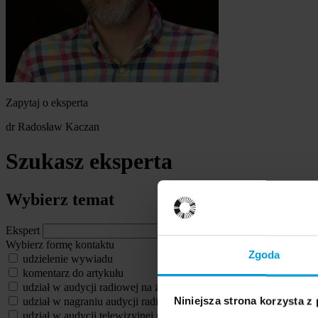
Zapytaj o eksperta
dr Radosław Kaczan
Szukasz eksperta
Wybierz temat
Ekspert
Wybierz formę kontaktu
Zgoda
udzielenie wywiadu
komentarz do artykułu
udział w audycji radiowej na żywo
udział w nagraniu audycji radiowej
Niniejsza strona korzysta z
udział w audycji telewizyjnej na żywo