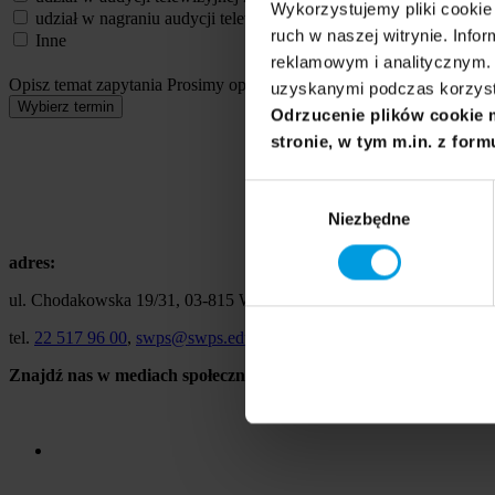
Wykorzystujemy pliki cookie 
udział w nagraniu audycji telewizyjnej
ruch w naszej witrynie. Inf
Inne
reklamowym i analitycznym. 
Opisz temat zapytania
Prosimy opisać problem, zjawisko czy wydarze
uzyskanymi podczas korzysta
Wybierz termin
Odrzucenie plików cookie 
stronie, w tym m.in. z form
Wybór
Niezbędne
zgody
adres:
ul. Chodakowska 19/31, 03-815 Warszawa
tel.
22 517 96 00
,
swps@swps.edu.pl
Znajdź nas w mediach społecznościowych: