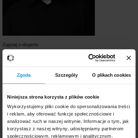
Zapytaj o eksperta
dr Paweł Muniak
Szukasz eksperta
Zgoda
Szczegóły
O plikach cookies
Wybierz temat
Niniejsza strona korzysta z plików cookie
Ekspert
Wybierz formę kontaktu
Wykorzystujemy pliki cookie do spersonalizowania treści
udzielenie wywiadu
i reklam, aby oferować funkcje społecznościowe i
komentarz do artykułu
analizować ruch w naszej witrynie. Informacje o tym, jak
udział w audycji radiowej na żywo
korzystasz z naszej witryny, udostępniamy partnerom
udział w nagraniu audycji radiowej
społecznościowym, reklamowym i analitycznym.
udział w audycji telewizyjnej na żywo