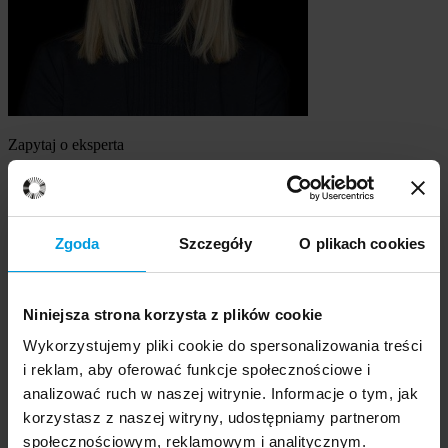
Zapytaj o eksperta
dr hab., prof. Uniwersytetu SWPS Katarzyna Bąkowicz
Szukasz eksperta
Zgoda
Szczegóły
O plikach cookies
Wybierz temat
Niniejsza strona korzysta z plików cookie
Ekspert
Wybierz formę kontaktu
Wykorzystujemy pliki cookie do spersonalizowania treści
udzielenie wywiadu
i reklam, aby oferować funkcje społecznościowe i
komentarz do artykułu
analizować ruch w naszej witrynie. Informacje o tym, jak
udział w audycji radiowej na żywo
korzystasz z naszej witryny, udostępniamy partnerom
udział w nagraniu audycji radiowej
społecznościowym, reklamowym i analitycznym.
udział w audycji telewizyjnej na żywo