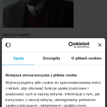
Zapytaj o eksperta
dr Marcin Zaród
Szukasz eksperta
Zgoda
Szczegóły
O plikach cookies
Wybierz temat
Niniejsza strona korzysta z plików cookie
Ekspert
Wybierz formę kontaktu
Wykorzystujemy pliki cookie do spersonalizowania treści
udzielenie wywiadu
i reklam, aby oferować funkcje społecznościowe i
komentarz do artykułu
analizować ruch w naszej witrynie. Informacje o tym, jak
udział w audycji radiowej na żywo
korzystasz z naszej witryny, udostępniamy partnerom
udział w nagraniu audycji radiowej
społecznościowym, reklamowym i analitycznym.
udział w audycji telewizyjnej na żywo