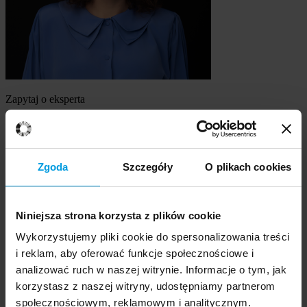
Zapytaj o eksperta
mgr Alicja Balcerak
Szukasz eksperta
Zgoda
Szczegóły
O plikach cookies
Wybierz temat
Niniejsza strona korzysta z plików cookie
Ekspert
Wybierz formę kontaktu
Wykorzystujemy pliki cookie do spersonalizowania treści
udzielenie wywiadu
i reklam, aby oferować funkcje społecznościowe i
komentarz do artykułu
analizować ruch w naszej witrynie. Informacje o tym, jak
udział w audycji radiowej na żywo
korzystasz z naszej witryny, udostępniamy partnerom
udział w nagraniu audycji radiowej
społecznościowym, reklamowym i analitycznym.
udział w audycji telewizyjnej na żywo