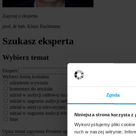
Zapytaj o eksperta
prof. dr hab. Klaus Bachmann
Szukasz eksperta
Wybierz temat
Ekspert
Wybierz formę kontaktu
udzielenie wywiadu
komentarz do artykułu
udział w audycji radiowej na żywo
Zgoda
udział w nagraniu audycji radiowej
udział w audycji telewizyjnej na żywo
udział w nagraniu audycji telewizyjnej
Niniejsza strona korzysta z
Inne
Wykorzystujemy pliki cookie 
Opisz temat zapytania
Prosimy opisać problem, zjawisko czy wydarze
ruch w naszej witrynie. Inf