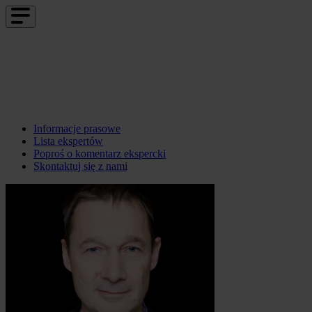
Informacje prasowe
Lista ekspertów
Poproś o komentarz ekspercki
Skontaktuj się z nami