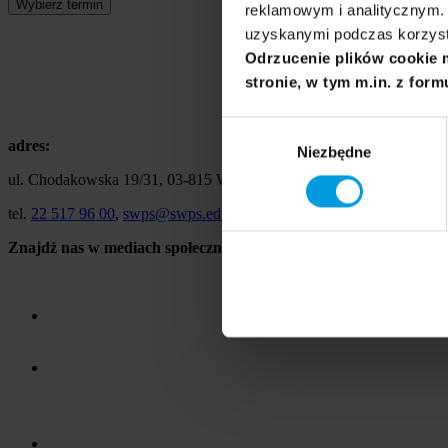
Wybierz termin
reklamowym i analitycznym. 
uzyskanymi podczas korzysta
Odrzucenie plików cookie 
stronie, w tym m.in. z form
Wybór
adres:
Niezbędne
zgody
ul. Chodakowska 19/31, 03-815 Warszawa
tel.
22 517 96 00
,
swps@swps.edu.pl
Znajdź nas w mediach społecznościowych: