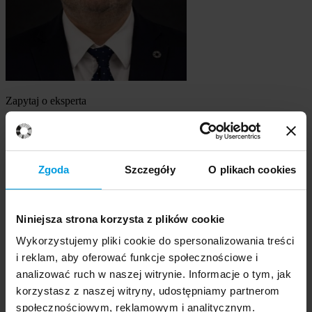
Zapytaj o eksperta
prof. dr hab. Mikołaj Cześnik
Szukasz eksperta
Zgoda
Szczegóły
O plikach cookies
Wybierz temat
Niniejsza strona korzysta z plików cookie
Ekspert
Wybierz formę kontaktu
Wykorzystujemy pliki cookie do spersonalizowania treści
udzielenie wywiadu
i reklam, aby oferować funkcje społecznościowe i
komentarz do artykułu
analizować ruch w naszej witrynie. Informacje o tym, jak
udział w audycji radiowej na żywo
korzystasz z naszej witryny, udostępniamy partnerom
udział w nagraniu audycji radiowej
społecznościowym, reklamowym i analitycznym.
udział w audycji telewizyjnej na żywo