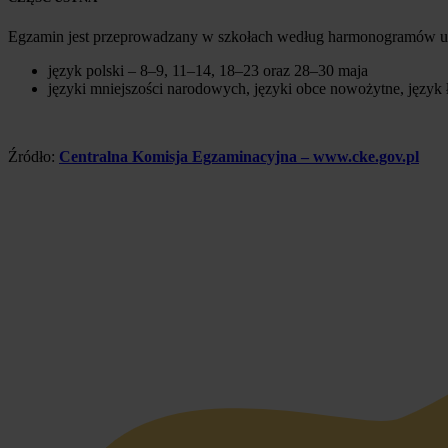
Egzamin jest przeprowadzany w szkołach według harmonogramów us
język polski – 8–9, 11–14, 18–23 oraz 28–30 maja
języki mniejszości narodowych, języki obce nowożytne, język 
Źródło:
Centralna Komisja Egzaminacyjna – www.cke.gov.pl