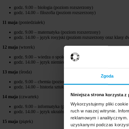
godz. 9.00 – biologia (poziom rozszerzony)
godz. 14.00 – filozofia (poziom rozszerzony)
11 maja
(poniedziałek)
godz. 9.00 – matematyka (poziom rozszerzony)
godz. 14.00 – język rosyjski (poziom rozszerzony oraz klasy 
12 maja
(wtorek)
godz. 9.00 – wiedza o społeczeństwie (poziom rozszerzony)
godz. 14.00 – język niemiecki (poziom rozszerzony oraz klasy
13 maja
(środa)
Zgoda
godz. 9.00 – chemia (poziom rozszerzony)
godz. 14.00 – historia sztuki (poziom rozszerzony)
Niniejsza strona korzysta z
14 maja
(czwartek)
Wykorzystujemy pliki cookie 
godz. 9.00 – informatyka (poziom rozszerzony)
ruch w naszej witrynie. Inf
godz. 14.00 – język ukraiński jako język obcy (poziom rozsze
reklamowym i analitycznym. 
15 maja
(piątek)
uzyskanymi podczas korzysta