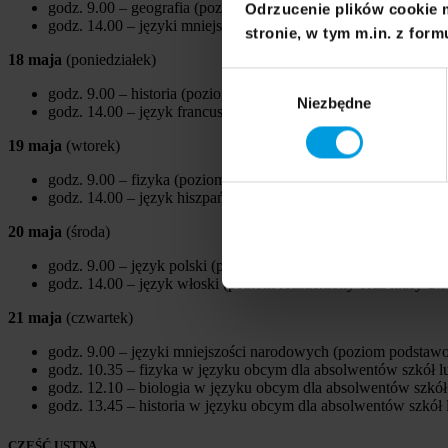
godz. 9.00 – geografia (poziom rozszerzony)
Odrzucenie plików cookie 
godz. 14.00 – języki mniejszości narodowych (poziom rozszer
stronie, w tym m.in. z form
18 maja
(poniedziałek)
Wybór
godz. 9.00 – historia (poziom rozszerzony)
Niezbędne
zgody
godz. 14.00 – język francuski (poziom rozszerzony oraz klasy
19 maja
(wtorek)
godz. 9.00 – fizyka (poziom rozszerzony)
godz. 14.00 – język hiszpański (poziom rozszerzony oraz klas
20 maja
(środa)
godz. 9.00 – język polski (poziom rozszerzony)
godz. 14.00 – język włoski (poziom rozszerzony oraz klasy d
21 maja
(czwartek)
godz. 9.00 – języki mniejszości narodowych (poziom podstaw
godz. 10.35 – fizyka w języku obcym dla absolwentów szkół 
godz. 12.10 – biologia w języku obcym dla absolwentów szkó
godz. 13.45 – historia w języku obcym dla absolwentów szkół
CZĘŚĆ USTNA