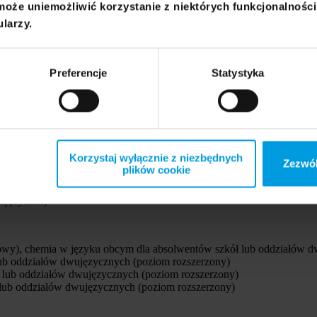
może uniemożliwić korzystanie z niektórych funkcjonalnośc
zony)
ularzy.
Preferencje
Statystyka
 dwujęzyczne)
y dwujęzyczne)
Korzystaj wyłącznie z niezbędnych
Zezwól
plików cookie
wujęzyczne)
owy), chemia w języku obcym dla absolwentów szkół lub oddziałów d
lub oddziałów dwujęzycznych (poziom rozszerzony)
ł lub oddziałów dwujęzycznych (poziom rozszerzony)
 lub oddziałów dwujęzycznych (poziom rozszerzony)