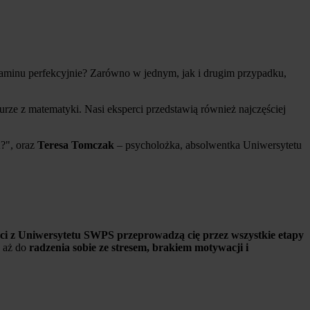
gzaminu perfekcyjnie? Zarówno w jednym, jak i drugim przypadku,
rze z matematyki. Nasi eksperci przedstawią również najczęściej
?", oraz
Teresa Tomczak
– psycholożka, absolwentka Uniwersytetu
ci z Uniwersytetu SWPS przeprowadzą cię przez wszystkie etapy
, aż do
radzenia sobie ze stresem, brakiem motywacji i