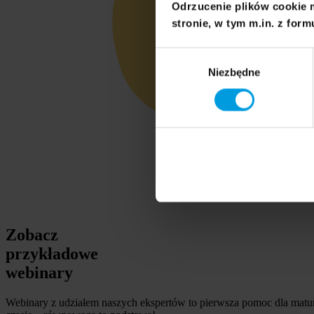
Odrzucenie plików cookie 
stronie, w tym m.in. z form
Wybór
Niezbędne
zgody
Zobacz
przykładowe
webinary
Webinary z udziałem naszych ekspertów to pierwsza pomoc dla matur