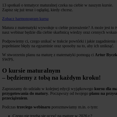
13 spotkań o tematyce maturalnej czeka na ciebie w naszym kursie.
Zapisz się już teraz i oglądaj, kiedy chcesz.
Zobacz harmonogram kursu
Matura z matematyki wywołuje u ciebie przerażenie? A może jest to 
nasz webinar będzie dla ciebie skarbnicą wiedzy oraz cennych wska
Podpowiemy ci, czego unikać w trakcie powtórki i jakie zagadnienia
popełniane błędy na egzaminie oraz sposoby na to, aby ich uniknąć.
W stworzeniu planu na maturę z matematyki pomogą ci
Artur Bycz
SWPS.
O kursie maturalnym
– będziemy z tobą na każdym kroku!
Zapraszamy do udziału w kolejnej edycji wyjątkowego
kursu dla ma
przygotowania do matury
. Począwszy od twojego
planu na przysz
przeciążeniem
.
Podczas
trzeciego webinaru
porozmawiamy m.in. o tym:
Czego nie trzeba się uczyć na maturę w 2026 r.?