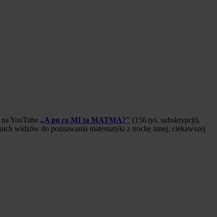
ał na YouTube
„A po co MI ta MATMA?"
(156 tys. subskrypcji),
oich widzów do poznawania matematyki z trochę innej, ciekawszej