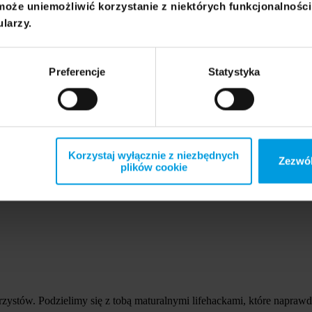
może uniemożliwić korzystanie z niektórych funkcjonalnośc
ularzy.
Preferencje
Statystyka
Korzystaj wyłącznie z niezbędnych
Zezwól
plików cookie
zystów. Podzielimy się z tobą maturalnymi lifehackami, które napraw