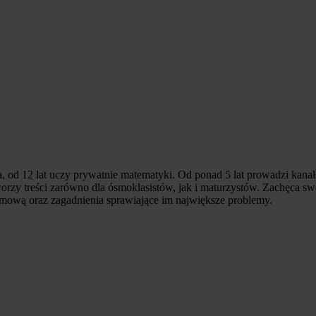
a, od 12 lat uczy prywatnie matematyki. Od ponad 5 lat prowadzi kan
zy treści zarówno dla ósmoklasistów, jak i maturzystów. Zachęca sw
amową oraz zagadnienia sprawiające im największe problemy.