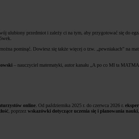
twój ulubiony przedmiot i zależy ci na tym, aby przygotować się do e
zówek.
 można pominąć. Dowiesz się także więcej o tzw. „pewniakach” na matu
kowski
– nauczyciel matematyki, autor kanału „A po co MI ta MATMA
turzystów online
. Od października 2025 r. do czerwca 2026 r.
eksper
łość
, poprzez
wskazówki dotyczące uczenia się i planowania nauki