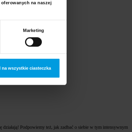
i oferowanych na naszej
Marketing
 na wszystkie ciasteczka
dę działają! Podpowiemy też, jak zadbać o siebie w tym intensywnym