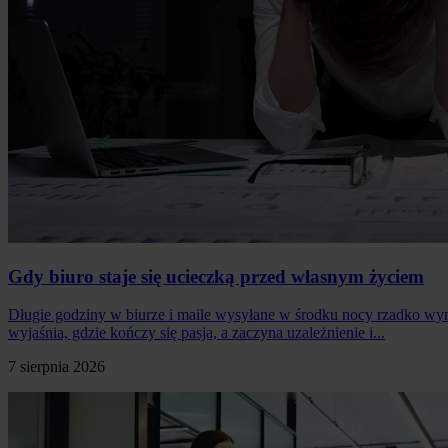
Gdy biuro staje się ucieczką przed własnym życiem
Długie godziny w biurze i maile wysyłane w środku nocy rzadko wyn
wyjaśnia, gdzie kończy się pasja, a zaczyna uzależnienie i...
7 sierpnia 2026