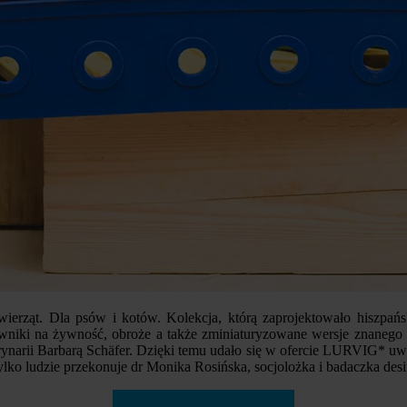
zwierząt. Dla psów i kotów. Kolekcja, którą zaprojektowało hiszp
wniki na żywność, obroże a także zminiaturyzowane wersje znanego i 
narii Barbarą Schäfer. Dzięki temu udało się w ofercie LURVIG* uwz
uż tylko ludzie przekonuje dr Monika Rosińska, socjolożka i badaczka