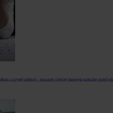
ikają z czystej ambicji – znacznie częściej stanowią ucieczkę prze