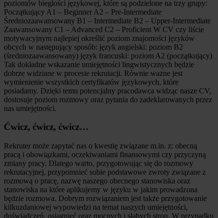
poziomów biegłości językowej, które są podzielone na trzy grupy:
Początkujący A1 – Beginner A2 – Pre-Intermediate
Średniozaawansowany B1 – Intermediate B2 – Upper-Intermediate
Zaawansowany C1 – Advanced C2 – Proficient W CV czy liście
motywacyjnym najlepiej określić poziom znajomości języków
obcych w następujący sposób: język angielski: poziom B2
(średniozaawansowany) język francuski: poziom A2 (początkujący)
Tak dokładne wskazanie umiejętności lingwistycznych będzie
dobrze widziane w procesie rekrutacji. Równie ważne jest
wymienienie wszystkich certyfikatów językowych, które
posiadamy. Dzięki temu potencjalny pracodawca widząc nasze CV,
dostosuje poziom rozmowy oraz pytania do zadeklarowanych przez
nas umiejętności.
Ćwicz, ćwicz, ćwicz…
Rekruter może zapytać nas o kwestię związane m.in. z: obecną
pracą i obowiązkami, oczekiwaniami finansowymi czy przyczyną
zmiany pracy. Dlatego warto, przygotowując się do rozmowy
rekrutacyjnej, przypomnieć sobie podstawowe zwroty związane z
rozmową o pracę, nazwę naszego obecnego stanowiska oraz
stanowiska na które aplikujemy w języku w jakim prowadzona
będzie rozmowa. Dobrym rozwiązaniem jest także przygotowanie
kilkuzdaniowej wypowiedzi na temat naszych umiejętności,
doświadczeń, osiągnięć oraz mocnych i słabych stron. W przypadku