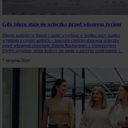
Gdy biuro staje się ucieczką przed własnym życiem
Długie godziny w biurze i maile wysyłane w środku nocy rzadko
wynikają z czystej ambicji – znacznie częściej stanowią ucieczkę
przed własnymi emocjami. Żaneta Rachwaniec z Uniwersytetu
SWPS wyjaśnia, gdzie kończy się pasja, a zaczyna uzależnienie i...
7 sierpnia 2026