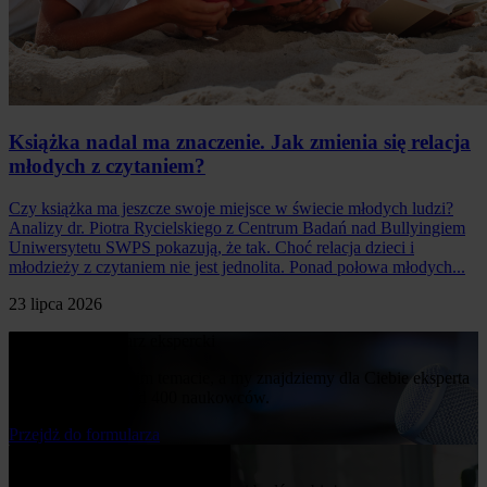
Książka nadal ma znaczenie. Jak zmienia się relacja
młodych z czytaniem?
Czy książka ma jeszcze swoje miejsce w świecie młodych ludzi?
Analizy dr. Piotra Rycielskiego z Centrum Badań nad Bullyingiem
Uniwersytetu SWPS pokazują, że tak. Choć relacja dzieci i
młodzieży z czytaniem nie jest jednolita. Ponad połowa młodych...
23 lipca 2026
Poproś o komentarz ekspercki
Napisz nam o swoim temacie, a my znajdziemy dla Ciebie eksperta
z naszej bazy ponad 400 naukowców.
Przejdż do formularza
Bądź na bieżąco