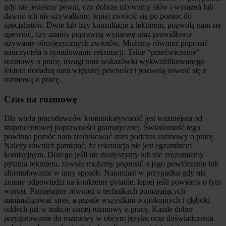
gdy nie jesteśmy pewni, czy dobrze używamy słów i wyrażeń lub
dawno ich nie używaliśmy, lepiej zwrócić się po pomoc do
specjalistów. Dwie lub trzy konsultacje z lektorem, pozwolą nam się
upewnić, czy znamy poprawną wymowę oraz prawidłowo
używamy obcojęzycznych zwrotów. Możemy również poprosić
nauczyciela o symulowanie rekrutacji. Takie “przećwiczenie”
rozmowy o pracę, uwagi oraz wskazówki wykwalifikowanego
lektora dodadzą nam większej pewności i pozwolą oswoić się z
rozmową o pracę.
Czas na rozmowę
Dla wielu pracodawców komunikatywność jest ważniejsza od
stuprocentowej poprawności gramatycznej. Świadomość tego
powinna pomóc nam zredukować stres podczas rozmowy o pracę.
Należy również pamiętać, że rekrutacja nie jest egzaminem
komisyjnym. Dlatego jeśli nie dosłyszymy lub nie zrozumiemy
pytania rekrutera, zawsze możemy poprosić o jego powtórzenie lub
sformułowanie w inny sposób. Natomiast w przypadku gdy nie
znamy odpowiedzi na konkretne pytanie, lepiej jeśli powiemy o tym
wprost. Pamiętajmy również o technikach pomagających
minimalizować stres, a przede wszystkim o spokojnych i głęboki
oddech już w trakcie samej rozmowy o pracę. Każde dobre
przygotowanie do rozmowy w obcym języku oraz doświadczenia