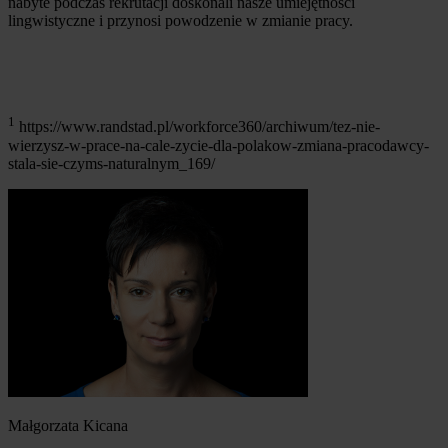
nabyte podczas rekrutacji doskonali nasze umiejętności
lingwistyczne i przynosi powodzenie w zmianie pracy.
1
https://www.randstad.pl/workforce360/archiwum/tez-nie-
wierzysz-w-prace-na-cale-zycie-dla-polakow-zmiana-pracodawcy-
stala-sie-czyms-naturalnym_169/
Małgorzata Kicana