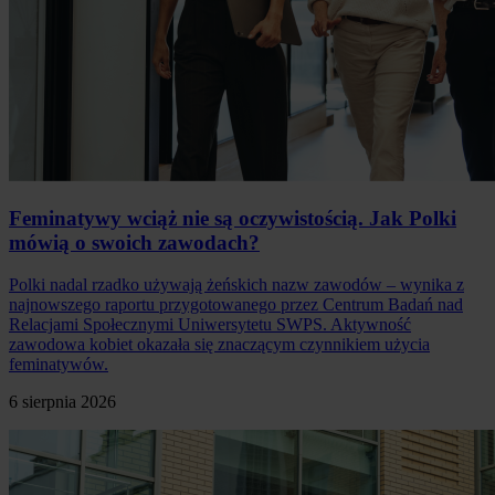
Feminatywy wciąż nie są oczywistością. Jak Polki
mówią o swoich zawodach?
Polki nadal rzadko używają żeńskich nazw zawodów – wynika z
najnowszego raportu przygotowanego przez Centrum Badań nad
Relacjami Społecznymi Uniwersytetu SWPS. Aktywność
zawodowa kobiet okazała się znaczącym czynnikiem użycia
feminatywów.
6 sierpnia 2026