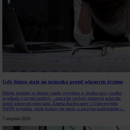
Gdy biuro staje się ucieczką przed własnym życiem
Długie godziny w biurze i maile wysyłane w środku nocy rzadko
wynikają z czystej ambicji – znacznie częściej stanowią ucieczkę
przed własnymi emocjami. Żaneta Rachwaniec z Uniwersytetu
SWPS wyjaśnia, gdzie kończy się pasja, a zaczyna uzależnienie i...
7 sierpnia 2026