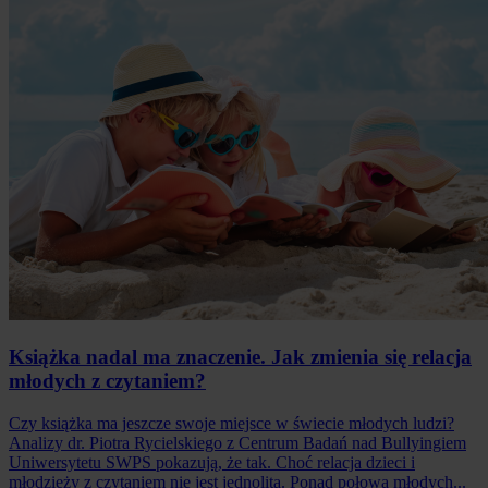
Książka nadal ma znaczenie. Jak zmienia się relacja
młodych z czytaniem?
Czy książka ma jeszcze swoje miejsce w świecie młodych ludzi?
Analizy dr. Piotra Rycielskiego z Centrum Badań nad Bullyingiem
Uniwersytetu SWPS pokazują, że tak. Choć relacja dzieci i
młodzieży z czytaniem nie jest jednolita. Ponad połowa młodych...