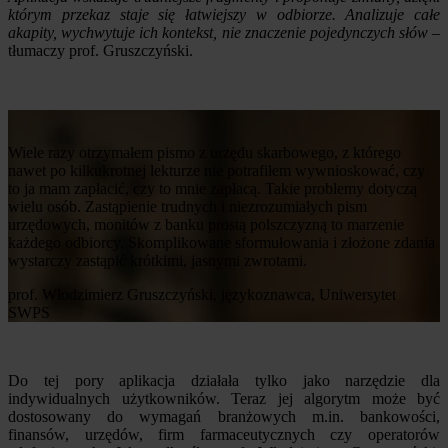
którym przekaz staje się łatwiejszy w odbiorze. Analizuje całe
akapity, wychwytuje ich kontekst, nie znaczenie pojedynczych słów
–
tłumaczy prof. Gruszczyński.
Wiele razy otrzymałem pismo z urzędu skarbowego, z którego
nawet po kilkukrotnej lekturze nie potrafiłem wywnioskować, czy
to ja mam zapłacić, czy to mnie zapłacą. Takie problemy dotyczą
wielu osób. Zastąpienie trudnych i niezrozumiałych pism
urzędowych, monitów z banku prostą polszczyzną to marzenie
każdego odbiorcy. Skomplikowane sformułowania i złożone zdania
wystarczy zastąpić krótkimi, jasnymi zwrotami.
prof. Włodzimierz Gruszczyński, językoznawca, Uniwersytet
SWPS
Do tej pory aplikacja działała tylko jako narzędzie dla
indywidualnych użytkowników. Teraz jej algorytm może być
dostosowany do wymagań branżowych m.in. bankowości,
finansów, urzędów, firm farmaceutycznych czy operatorów