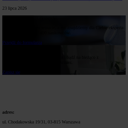
23 lipca 2026
Poproś o komentarz ekspercki
Napisz nam o swoim temacie, a my znajdziemy dla Ciebie eksperta
z naszej bazy ponad 400 naukowców.
Przejdż do formularza
Bądź na bieżąco
Zapisz się do naszego newslettera i bądź na bieżąco z
publikowanymi przez nas nowościami.
Zapisz się
adres:
ul. Chodakowska 19/31, 03-815 Warszawa