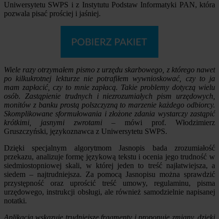
Uniwersytetu SWPS i z Instytutu Podstaw Informatyki PAN, która
pozwala pisać prościej i jaśniej.
Wiele razy otrzymałem pismo z urzędu skarbowego, z którego nawet
po kilkukrotnej lekturze nie potrafiłem wywnioskować, czy to ja
mam zapłacić, czy to mnie zapłacą. Takie problemy dotyczą wielu
osób. Zastąpienie trudnych i niezrozumiałych pism urzędowych,
monitów z banku prostą polszczyzną to marzenie każdego odbiorcy.
Skomplikowane sformułowania i złożone zdania wystarczy zastąpić
krótkimi, jasnymi zwrotami
– mówi prof. Włodzimierz
Gruszczyński, językoznawca z Uniwersytetu SWPS.
Dzięki specjalnym algorytmom Jasnopis bada zrozumiałość
przekazu, analizuje formę językową tekstu i ocenia jego trudność w
siedmiostopniowej skali, w której jeden to treść najłatwiejsza, a
siedem – najtrudniejsza. Za pomocą Jasnopisu można sprawdzić
przystępność oraz uprościć treść umowy, regulaminu, pisma
urzędowego, instrukcji obsługi, ale również samodzielnie napisanej
notatki.
Aplikacja wskazuje trudniejsze fragmenty i proponuje zmiany, dzięki