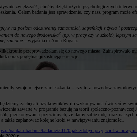
2
ektywnie zwiększać
, choćby dzięki użyciu psychologicznych interwen
szkania. Celem badania jest sprawdzenie, czy nasz program może e
ływ na poziom odczuwanej samotności, satysfakcji z życia i postrze
3
sowaniem do nowego środowiska
(np. w pracy czy w szkole), lepszym s
niej samotne
– wyjaśnia dr Anna Rogala.
 kilkakrotnie przeprowadzałam się do nowego miasta. Zainspirowało m
zi oraz pogłębiać już istniejące relacje.
mieniły swoje miejsce zamieszkania – czy to z powodów zawodowych, 
ania będziemy zachęcali użytkowników do wykonywania ćwiczeń w swo
wiczenia zawarte w programie bazują na teorii społeczno-poznawczej A
sób, przekonywania przez innych, że damy sobie radę, oraz naszych e
, a także zaplanować kolejne kroki w nawiązywaniu znajomości.
ps.pl/nauka-i-badania/badanie/20120-jak-zdobyc-przyjaciol-w-nowym-
ia 2020 r.