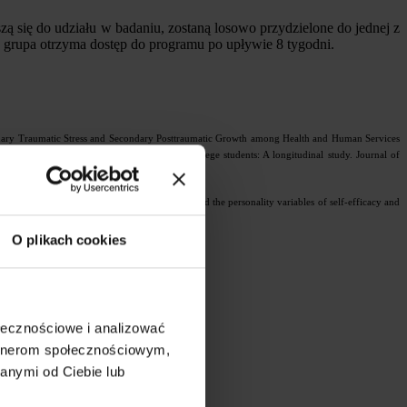
szą się do udziału w badaniu, zostaną losowo przydzielone do jednej z
a grupa otrzyma dostęp do programu po upływie 8 tygodni.
condary Traumatic Stress and Secondary Posttraumatic Growth among Health and Human Services
ess, and subsequent depression for freshman college students: A longitudinal study. Journal of
relationship between cross-cultural adjustment and the personality variables of self-efficacy and
O plikach cookies
h, 15(1), 125-131.
ołecznościowe i analizować
artnerom społecznościowym,
anymi od Ciebie lub