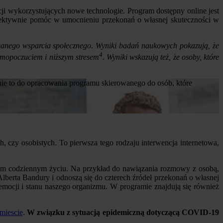
cji wykorzystujących nowe technologie. Program dostępny online jest
fektywnie pomóc w umocnieniu przekonań o własnej skuteczności w
ganego wsparcia społecznego. Wyniki badań naukowych pokazują, że
4
amopoczuciem i niższym stresem
. Wyniki wskazują też, że osoby, które
nie to do opracowania programu skierowanego do osób, które
czy osobistych. To pierwsza tego rodzaju interwencja internetowa,
im codziennym życiu. Na przykład do nawiązania rozmowy z osobą,
lberta Bandury i odnoszą się do czterech źródeł przekonań o własnej
mocji i stanu naszego organizmu. W programie znajdują się również
miescie
.
W związku z sytuacją epidemiczną dotyczącą COVID-19