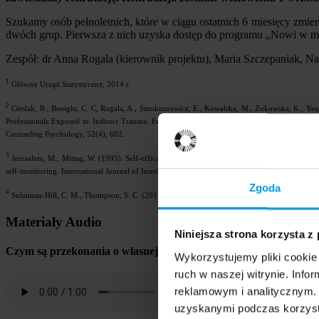
Szukamy osób pełnoletnich, które w ciągu ostatnich 6 miesięcy zmieni
dwóch grup. Pierwsza z nich uzyska dostęp do programu „Nowi w mieś
Zespół: dr Anna Rogala (kierownik projektu), Maria Szczepaniak, Nat
1
Główny Urząd Statystyczny, 2014 r.
2
Cieslak, R., Benight, C. C, Rogala, A., Smoktunowicz, E., Kowalska, M., Zukowska, K., Yea
Professionals Exposed to Indirect Trauma. Frontiers in Psychology, 7, 1009. Wei, M., Russell,
Counseling Psychology, 52(4), 602.
3
Jerusalem, M., Mittag, W. (1995). Self-efficacy in stressful life transitions. In A. Bandura (E
self-monitoring. International Journal of Intercultural Relations, 20(2), 167-188.
Zgoda
4
Sulaiman-Hill, C. M., Thompson, S. C. (2013). Learning to fit in: an exploratory study of gen
Materiały Audio
Niniejsza strona korzysta z
Czym są przekonania o własnej skuteczności?
Wykorzystujemy pliki cookie 
ruch w naszej witrynie. Inf
reklamowym i analitycznym. 
Pobierz plik MP3
uzyskanymi podczas korzysta