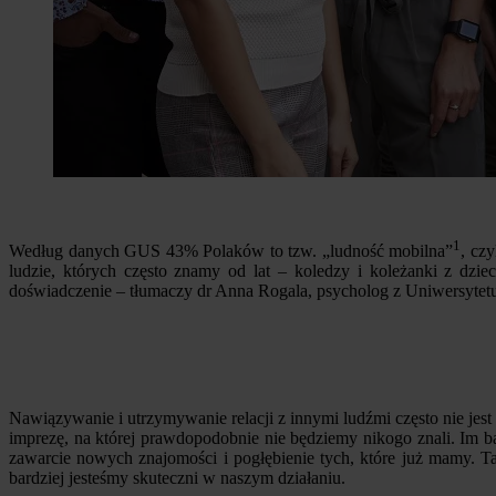
1
Według danych GUS 43% Polaków to tzw. „ludność mobilna”
, cz
ludzie, których często znamy od lat – koledzy i koleżanki z dzi
doświadczenie – tłumaczy dr Anna Rogala, psycholog z Uniwersyte
Nawiązywanie i utrzymywanie relacji z innymi ludźmi często nie jes
imprezę, na której prawdopodobnie nie będziemy nikogo znali. Im b
zawarcie nowych znajomości i pogłębienie tych, które już mamy. T
bardziej jesteśmy skuteczni w naszym działaniu.