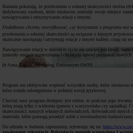
Badania pokazują, że przekonania o własnej skuteczności można ef
dedykowany osobom, które niedawno zmieniły swoje miejsce zamie
nawiązywaniu i utrzymywaniu relacji z innymi.
Dodatkowo chcemy zweryfikować, czy korzystanie z programu ma wp
przekonania o własnej skuteczności są związane z lepszym przysto
skutecznie nawiązują i utrzymują relacje z innymi ludźmi, czują się m
Nawiązywanie relacji w dorosłym życiu nie zawsze jest łatwe. Sama
zmieniły miejsce zamieszkania i chciałyby łatwiej poznawać nowych lud
dr Anna Rogala, psycholog, Uniwersytet SWPS
Program ma efektywnie wspierać wszystkie osoby, które niedawno z
która została udostępniona w polskiej wersji językowej.
Chociaż nasz program dostępny jest online, to podczas jego trw
którą znają tylko z widzenia (panem z warzywniaka czy sąsiadką). Ć
skuteczności: naszych własnych doświadczeń, doświadczeń innych o
materiały, które pomogą poradzić sobie z ewentualnymi trudnościami
Do udziału w badaniu zapraszamy, rejestrując się na:
https://www.sw
zawieszamy rekrutację. Rekrutacja zostanie wznowiona 1 wrześn