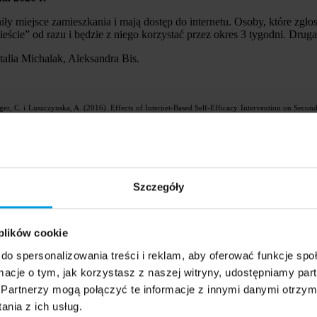
ły miejsce zamieszkania i mają dostęp do internetu. Osoby, które zgło
cie” od razu i będzie z niego korzystać przez okres 3 tygodni. Drug
alia Michalak, Aleksandra Bis.
ger, C. i Luszczynska, A. (2016). Effects of Internet-Based Self-Efficacy Intervention on Se
 D. W., Zakalik, R. A. (2005). Adult attachment, social self-efficacy, self-disclosure, lonelin
d.), Self-efficacy in changing societies. Harrison, J. K., Chadwick, M., & Scales, M. (1996). The 
Szczegóły
eral perceived self efficacy in selected refugee groups. Journal of immigrant and minority healt
 plików cookie
do spersonalizowania treści i reklam, aby oferować funkcje sp
ormacje o tym, jak korzystasz z naszej witryny, udostępniamy p
Partnerzy mogą połączyć te informacje z innymi danymi otrzym
nia z ich usług.