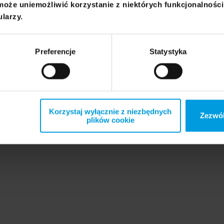
może uniemożliwić korzystanie z niektórych funkcjonalnośc
ularzy.
Preferencje
Statystyka
Korzystaj wyłącznie z niezbędnych
Zezwól
plików cookie