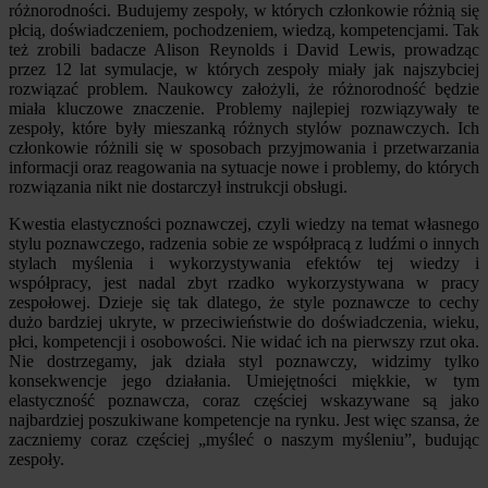
różnorodności. Budujemy zespoły, w których członkowie różnią się
płcią, doświadczeniem, pochodzeniem, wiedzą, kompetencjami. Tak
też zrobili badacze Alison Reynolds i David Lewis, prowadząc
przez 12 lat symulacje, w których zespoły miały jak najszybciej
rozwiązać problem. Naukowcy założyli, że różnorodność będzie
miała kluczowe znaczenie. Problemy najlepiej rozwiązywały te
zespoły, które były mieszanką różnych stylów poznawczych. Ich
członkowie różnili się w sposobach przyjmowania i przetwarzania
informacji oraz reagowania na sytuacje nowe i problemy, do których
rozwiązania nikt nie dostarczył instrukcji obsługi.
Kwestia elastyczności poznawczej, czyli wiedzy na temat własnego
stylu poznawczego, radzenia sobie ze współpracą z ludźmi o innych
stylach myślenia i wykorzystywania efektów tej wiedzy i
współpracy, jest nadal zbyt rzadko wykorzystywana w pracy
zespołowej. Dzieje się tak dlatego, że style poznawcze to cechy
dużo bardziej ukryte, w przeciwieństwie do doświadczenia, wieku,
płci, kompetencji i osobowości. Nie widać ich na pierwszy rzut oka.
Nie dostrzegamy, jak działa styl poznawczy, widzimy tylko
konsekwencje jego działania. Umiejętności miękkie, w tym
elastyczność poznawcza, coraz częściej wskazywane są jako
najbardziej poszukiwane kompetencje na rynku. Jest więc szansa, że
zaczniemy coraz częściej „myśleć o naszym myśleniu”, budując
zespoły.