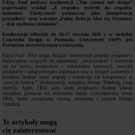
Edyta Paul podczas konferencji „You cannot not design”
poprowadzi wykład „Z zespołów twierdz do zespołów
namiotów. Elastyczność poznawcza jako kompetencja
przyszłości" oraz warsztat „Fakty, Relacje, Idea czy Struktury
– style myślenia i działania”.
Konferencja odbędzie się 16-17 stycznia 2020 r. w siedzibie
Concordia Design w Poznaniu. Uniwersytet SWPS jest
Partnerem merytorycznym wydarzenia.
Edyta Paul - Pilot zmian. Inicjuje i koordynuje projekty związane z
budowaniem uczących się organizacji, „od-uczaniem” i uczeniem
się na nowo, tworzeniem i wdrażaniem innowacji, nowych
produktów i usług wewnątrz organizacji oraz w firmach partnerów i
klientów. Buduje nowe zespoły i wzmacnia ich kompetencje w
„nowym świecie”. Wykorzystuje narzędzia Design Thinking, Lean
StartUp, Agile, TRIZ przy wielu projektach. Buduje własne
narzędzia, pomocne we wdrażaniu zmian. Certyfikowany trener
FRIS, trener zarządzania zmianą, moderator i praktyk Design
Thinking.
Te artykuły mogą
cię zainteresować