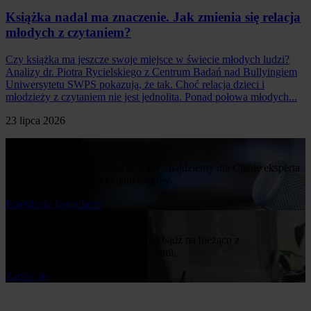
Książka nadal ma znaczenie. Jak zmienia się relacja
młodych z czytaniem?
Czy książka ma jeszcze swoje miejsce w świecie młodych ludzi?
Analizy dr. Piotra Rycielskiego z Centrum Badań nad Bullyingiem
Uniwersytetu SWPS pokazują, że tak. Choć relacja dzieci i
młodzieży z czytaniem nie jest jednolita. Ponad połowa młodych...
23 lipca 2026
Poproś o komentarz ekspercki
Napisz nam o swoim temacie, a my znajdziemy dla Ciebie eksperta
z naszej bazy ponad 400 naukowców.
Przejdż do formularza
Bądź na bieżąco
Zapisz się do naszego newslettera i bądź na bieżąco z
publikowanymi przez nas nowościami.
Zapisz się