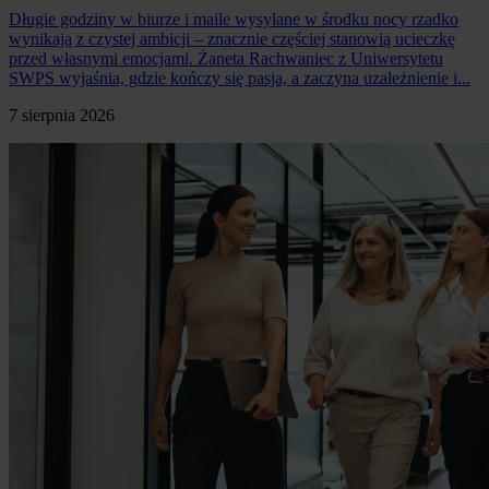
Długie godziny w biurze i maile wysyłane w środku nocy rzadko
wynikają z czystej ambicji – znacznie częściej stanowią ucieczkę
przed własnymi emocjami. Żaneta Rachwaniec z Uniwersytetu
SWPS wyjaśnia, gdzie kończy się pasja, a zaczyna uzależnienie i...
7 sierpnia 2026