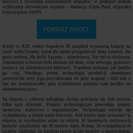
korzyści z tworzenia różnorodnych zespołów, w praktyce jednak
wybieramy niewłaściwe kryteria – tłumaczy Edyta Paul, ekspertka
Uniwersytetu SWPS.
Kiedy w XIX wieku Napoleon III urządzał wystawną kolację na
cześć króla Syjamu, kazał dla siebie przygotować złotą zastawę, dla
gości srebrną, dla króla Syjamu – aluminiową. Nie był to dyshonor.
Aluminium wówczas było droższe od złota, więc serwując gościowi
potrawy na aluminiowych talerzach, Napoleon pokazał, jak bardzo
go ceni. Niedługo potem technologia produkcji aluminium
przewróciła ceny jego pozyskiwania do góry nogami – dziś nikt z
nas nie potraktowałby jako wyróżnienia podania nam posiłku na
aluminiowej tacce.
Ta historia z całkiem odległego świata powtarza się dziś pewnie
kilka razy dziennie. Zmiany technologiczne powodują zmiany
społeczne, kulturowe i organizacyjne. Technologia rozwija się
wykładniczo, a ludzie nadal linearnie. Jeśli trudno nam zrozumieć tę
różnicę, to wyobraźmy sobie, że robimy 30 linearnych, metrowych
kroków: znajdziemy się 30 metrów dalej. Robiąc 30 wykładniczych
kroków (dublując za każdym razem liczbę metrów z poprzedniego