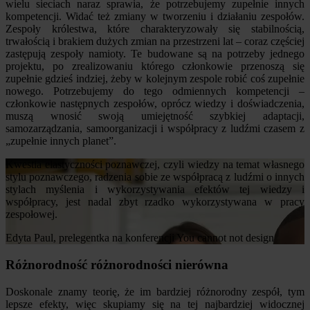
wielu sieciach naraz sprawia, że potrzebujemy zupełnie innych
kompetencji. Widać też zmiany w tworzeniu i działaniu zespołów.
Zespoły królestwa, które charakteryzowały się stabilnością,
trwałością i brakiem dużych zmian na przestrzeni lat – coraz częściej
zastępują zespoły namioty. Te budowane są na potrzeby jednego
projektu, po zrealizowaniu którego członkowie przenoszą się
zupełnie gdzieś indziej, żeby w kolejnym zespole robić coś zupełnie
nowego. Potrzebujemy do tego odmiennych kompetencji –
członkowie następnych zespołów, oprócz wiedzy i doświadczenia,
muszą wnosić swoją umiejętność szybkiej adaptacji,
samozarządzania, samoorganizacji i współpracy z ludźmi czasem z
„zupełnie innych planet”.
Kwestia elastyczności poznawczej, czyli wiedzy na temat własnego
stylu poznawczego, radzenia sobie ze współpracą z ludźmi o innych
stylach myślenia i wykorzystywania efektów tej wiedzy i
współpracy, jest nadal zbyt rzadko wykorzystywana w pracy
zespołowej.
Edyta Paul, prelegentka na konferencji You cannot not design
Różnorodność różnorodności nierówna
Doskonale znamy teorię, że im bardziej różnorodny zespół, tym
lepsze efekty, więc skupiamy się na tej najbardziej widocznej