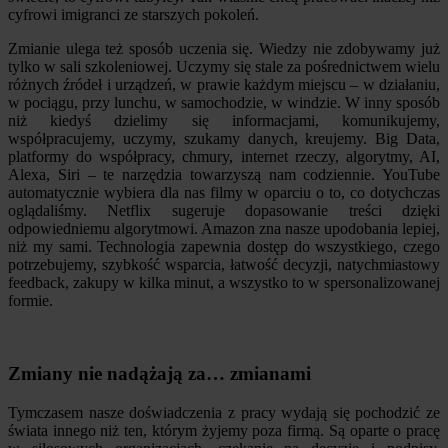
cyfrowi imigranci ze starszych pokoleń.
Zmianie ulega też sposób uczenia się. Wiedzy nie zdobywamy już
tylko w sali szkoleniowej. Uczymy się stale za pośrednictwem wielu
różnych źródeł i urządzeń, w prawie każdym miejscu – w działaniu,
w pociągu, przy lunchu, w samochodzie, w windzie. W inny sposób
niż kiedyś dzielimy się informacjami, komunikujemy,
współpracujemy, uczymy, szukamy danych, kreujemy. Big Data,
platformy do współpracy, chmury, internet rzeczy, algorytmy, AI,
Alexa, Siri – te narzędzia towarzyszą nam codziennie. YouTube
automatycznie wybiera dla nas filmy w oparciu o to, co dotychczas
oglądaliśmy. Netflix sugeruje dopasowanie treści dzięki
odpowiedniemu algorytmowi. Amazon zna nasze upodobania lepiej,
niż my sami. Technologia zapewnia dostęp do wszystkiego, czego
potrzebujemy, szybkość wsparcia, łatwość decyzji, natychmiastowy
feedback, zakupy w kilka minut, a wszystko to w spersonalizowanej
formie.
Zmiany nie nadążają za… zmianami
Tymczasem nasze doświadczenia z pracy wydają się pochodzić ze
świata innego niż ten, którym żyjemy poza firmą. Są oparte o pracę