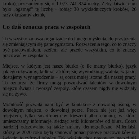
kroku), przesuniemy się o 1 073 741 824 metry. Żeby łatwiej nam
było „ogarnąć” tę liczbę – robiąc 30 wykładniczych kroków, 26
razy okrążamy ziemię.
Co dziś oznacza praca w zespołach
To wszystko zmusza organizacje do innego myślenia, do przyjrzenia
się zmieniającym się paradygmatom. Rozważenia tego, co to znaczy
być pracownikiem, szefem, ale przede wszystkim, co to znaczy
pracować w zespołach.
Miejsce, w którym jest nasze biurko (o ile mamy biurko), język
jakiego używamy, kultura, z której się wywodzimy, waluta, w jakiej
dostajemy wynagrodzenie – są coraz mniej istotne dla naszej pracy.
To oznacza, że firmy mogą poszukiwać talentów w dowolnym
miejscu świata i tworzyć zespoły, które czasem nigdy nie widziały
się na żywo.
Mobilność pozwala nam być w kontakcie z dowolną osobą, w
dowolnym miejscu, o dowolnej porze. Praca nie jest już więc
miejscem, tylko smartfonem w kieszeni albo chmurą, w której
umieszczamy informacje, siedząc setki kilometrów od biura. Coraz
bardziej odczuwalne są także zmiany demograficzne. Milenialsi,
którzy w 2020 roku będą stanowić ponad połowę pracowników na
świecie, to cyfrowi tubylcy. Tak właśnie chcą pracować: inaczej niż