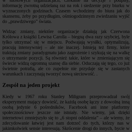
w silosowych organizacjach, czekanie na decyzje i podpisy,
informację zwrotną udzielaną raz na rok i siedzenie przy biurku w
wyznaczonych godzinach. Czasem wchodzimy do biura jak do
skansenu, żeby po przydługim, ośmiogodzinnym zwiedzaniu wyjść
do „prawdziwego” świata.
Widząc zmiany, niektóre organizacje działają jak Czerwona
Królowa z książki Lewisa Carolla – biegną dwa razy szybciej, byle
tylko utrzymać się w miejscu. Podwajają wysiłki, optymalizują,
pracują intensywniej – ale nie inaczej. Istnieją też firmy, które
traktują zmiany paradygmatu jako zagrożenie i szykują się na walkę
o utrzymanie pozycji. Są również takie, które w zmieniającym się
świecie widzą ogromną szansę dla siebie. Oduczają się tego, co już
świetnie potrafią, ale co zupełnie nie przydaje się w zastanych
warunkach i zaczynają tworzyć nową sieciowość. .
Zespół na jeden projekt
Kiedy w 1967 roku Stanley Miligram przeprowadzał swój
eksperyment mający dowieść, że każdą osobę łączy z dowolną inną
osobą jedynie 6 pośredników, Facebook ani inne platformy
społecznościowe jeszcze nie istniały. Nie wiemy, jak dzięki
internetowi zmniejszyło się to „6 stopni oddalenia” – ale wiemy, że
zdecydowanie łatwiej jest nam dotrzeć do tych, którzy nas w
jakimkolwiek sensie interesują. Skrócenie drogi do innych, bycie w