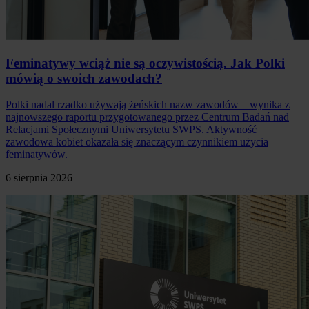
Feminatywy wciąż nie są oczywistością. Jak Polki
mówią o swoich zawodach?
Polki nadal rzadko używają żeńskich nazw zawodów – wynika z
najnowszego raportu przygotowanego przez Centrum Badań nad
Relacjami Społecznymi Uniwersytetu SWPS. Aktywność
zawodowa kobiet okazała się znaczącym czynnikiem użycia
feminatywów.
6 sierpnia 2026