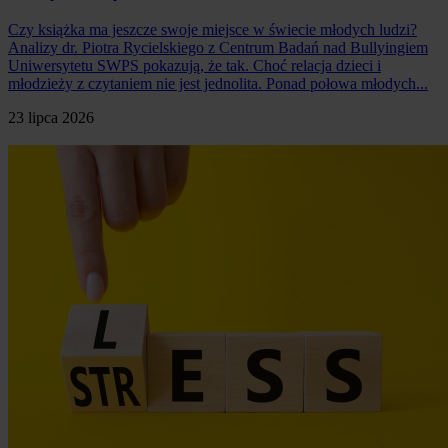
Czy książka ma jeszcze swoje miejsce w świecie młodych ludzi?
Analizy dr. Piotra Rycielskiego z Centrum Badań nad Bullyingiem
Uniwersytetu SWPS pokazują, że tak. Choć relacja dzieci i
młodzieży z czytaniem nie jest jednolita. Ponad połowa młodych...
23 lipca 2026