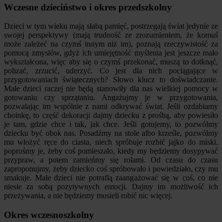
Wczesne dzieciństwo i okres przedszkolny
Dzieci w tym wieku mają słabą pamięć, postrzegają świat jedynie ze
swojej perspektywy (mają trudność ze zrozumieniem, że komuś
może zależeć na czymś innym niż im), poznają rzeczywistość za
pomocą zmysłów, gdyż ich umiejętność myślenia jest jeszcze mało
wykształcona, więc aby się o czymś przekonać, muszą to dotknąć,
polizać, zrzucić, uderzyć. Co jest dla nich pociągające w
przygotowaniach świątecznych? Słowo klucz to doświadczanie.
Małe dzieci raczej nie będą stanowiły dla nas wielkiej pomocy w
gotowaniu czy sprzątaniu. Angażujmy je w przygotowania,
pozwalając im wspólnie z nami odkrywać świat. Jeśli ozdabiamy
choinkę, to część dekoracji dajmy dziecku z prośbą, aby powiesiło
je tam, gdzie chce i tak, jak chce. Jeśli gotujemy, to pozwólmy
dziecku być obok nas. Posadźmy na stole albo krześle, pozwólmy
mu włożyć ręce do ciasta, niech spróbuje rozbić jajko do miski,
poprośmy je, żeby coś pomieszało, kiedy my będziemy dosypywać
przypraw, a potem zamieńmy się rolami. Od czasu do czasu
zaproponujmy, żeby dziecko coś spróbowało i powiedziało, czy mu
smakuje. Małe dzieci nie potrafią zaangażować się w coś, co nie
niesie za sobą pozytywnych emocji. Dajmy im możliwość ich
przeżywania, a nie będziemy musieli robić nic więcej.
Okres wczesnoszkolny