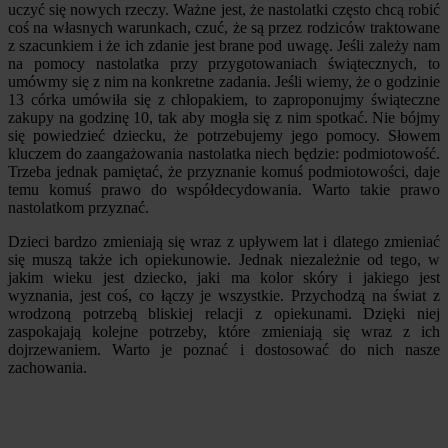
uczyć się nowych rzeczy. Ważne jest, że nastolatki często chcą robić
coś na własnych warunkach, czuć, że są przez rodziców traktowane
z szacunkiem i że ich zdanie jest brane pod uwagę. Jeśli zależy nam
na pomocy nastolatka przy przygotowaniach świątecznych, to
umówmy się z nim na konkretne zadania. Jeśli wiemy, że o godzinie
13 córka umówiła się z chłopakiem, to zaproponujmy świąteczne
zakupy na godzinę 10, tak aby mogła się z nim spotkać. Nie bójmy
się powiedzieć dziecku, że potrzebujemy jego pomocy. Słowem
kluczem do zaangażowania nastolatka niech będzie: podmiotowość.
Trzeba jednak pamiętać, że przyznanie komuś podmiotowości, daje
temu komuś prawo do współdecydowania. Warto takie prawo
nastolatkom przyznać.
Dzieci bardzo zmieniają się wraz z upływem lat i dlatego zmieniać
się muszą także ich opiekunowie. Jednak niezależnie od tego, w
jakim wieku jest dziecko, jaki ma kolor skóry i jakiego jest
wyznania, jest coś, co łączy je wszystkie. Przychodzą na świat z
wrodzoną potrzebą bliskiej relacji z opiekunami. Dzięki niej
zaspokajają kolejne potrzeby, które zmieniają się wraz z ich
dojrzewaniem. Warto je poznać i dostosować do nich nasze
zachowania.