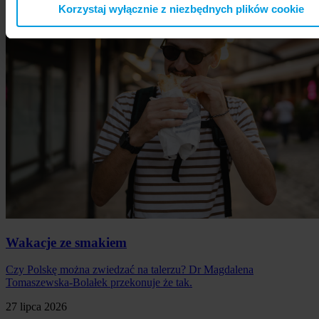
Korzystaj wyłącznie z niezbędnych plików cookie
Wakacje ze smakiem
Czy Polskę można zwiedzać na talerzu? Dr Magdalena
Tomaszewska-Bolałek przekonuje że tak.
27 lipca 2026