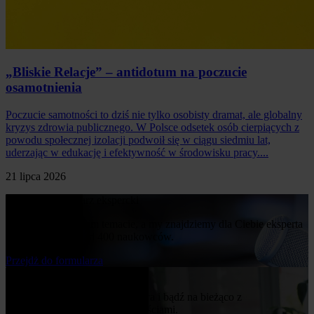
„Bliskie Relacje” – antidotum na poczucie
osamotnienia
Poczucie samotności to dziś nie tylko osobisty dramat, ale globalny
kryzys zdrowia publicznego. W Polsce odsetek osób cierpiących z
powodu społecznej izolacji podwoił się w ciągu siedmiu lat,
uderzając w edukację i efektywność w środowisku pracy....
21 lipca 2026
Poproś o komentarz ekspercki
Napisz nam o swoim temacie, a my znajdziemy dla Ciebie eksperta
z naszej bazy ponad 400 naukowców.
Przejdż do formularza
Bądź na bieżąco
Zapisz się do naszego newslettera i bądź na bieżąco z
publikowanymi przez nas nowościami.