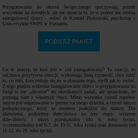
Przygotowania do okresu świątecznego spoczywają przede
wszystkim na dorosłych, ale nie oznacza to, że w pomoc nie można
zaangażować dzieci – mówi dr Konrad Piotrowski, psycholog z
Uniwersytetu SWPS w Poznaniu.
Co to znaczy, że ktoś jest w coś zaangażowany? To znaczy, że
odczuwa pozytywne emocje, wykonując daną czynność, chce robić
to, co robi, koncentruje się na wykonaniu tego, myśli jak to zrobić.
Z tego punktu widzenia zaangażowanie dzieci w przygotowania do
świąt to nie „zlecenie” im określonych zadań, ale sprawienie, że
pomogą nam z własnych chęci. Mimo wszystko czymś zupełnie
innym jest angażowanie w pomoc rocznego dziecka, a czymś innym
podopiecznego, który za moment podejdzie do matury. Dla
ułatwienia, podzielmy dzieciństwo na trzy etapy: wczesne
dzieciństwo i okres przedszkolny (do 6. roku życia),
wczesnoszkolny (od 6-7. do 10-11. roku życia) oraz dorastania (od
11-12. do 20. roku życia).