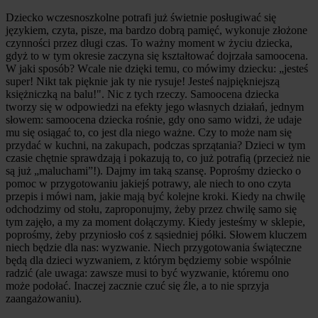
Dziecko wczesnoszkolne potrafi już świetnie posługiwać się
językiem, czyta, pisze, ma bardzo dobrą pamięć, wykonuje złożone
czynności przez długi czas. To ważny moment w życiu dziecka,
gdyż to w tym okresie zaczyna się kształtować dojrzała samoocena.
W jaki sposób? Wcale nie dzięki temu, co mówimy dziecku: „jesteś
super! Nikt tak pięknie jak ty nie rysuje! Jesteś najpiękniejszą
księżniczką na balu!". Nic z tych rzeczy. Samoocena dziecka
tworzy się w odpowiedzi na efekty jego własnych działań, jednym
słowem: samoocena dziecka rośnie, gdy ono samo widzi, że udaje
mu się osiągać to, co jest dla niego ważne. Czy to może nam się
przydać w kuchni, na zakupach, podczas sprzątania? Dzieci w tym
czasie chętnie sprawdzają i pokazują to, co już potrafią (przecież nie
są już „maluchami”!). Dajmy im taką szansę. Poprośmy dziecko o
pomoc w przygotowaniu jakiejś potrawy, ale niech to ono czyta
przepis i mówi nam, jakie mają być kolejne kroki. Kiedy na chwilę
odchodzimy od stołu, zaproponujmy, żeby przez chwilę samo się
tym zajęło, a my za moment dołączymy. Kiedy jesteśmy w sklepie,
poprośmy, żeby przyniosło coś z sąsiedniej półki. Słowem kluczem
niech będzie dla nas: wyzwanie. Niech przygotowania świąteczne
będą dla dzieci wyzwaniem, z którym będziemy sobie wspólnie
radzić (ale uwaga: zawsze musi to być wyzwanie, któremu ono
może podołać. Inaczej zacznie czuć się źle, a to nie sprzyja
zaangażowaniu).