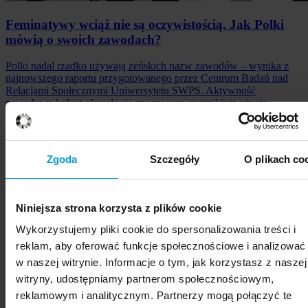
Feminatywy wciąż nie są oczywistością. Jak Polki
mówią o swoich zawodach?
Polki nadal rzadko używają żeńskich nazw zawodów – wynika z
najnowszego raportu przygotowanego przez Centrum Badań nad
Relacjami Społecznymi Uniwersytetu SWPS. Aktywność
zawodowa kobiet okazała się znaczącym czynnikiem użycia
feminatywów.
6 sierpnia 2026
Zgoda
Szczegóły
O plikach co
Niniejsza strona korzysta z plików cookie
Wykorzystujemy pliki cookie do spersonalizowania treści i
reklam, aby oferować funkcje społecznościowe i analizować
w naszej witrynie. Informacje o tym, jak korzystasz z naszej
witryny, udostępniamy partnerom społecznościowym,
reklamowym i analitycznym. Partnerzy mogą połączyć te