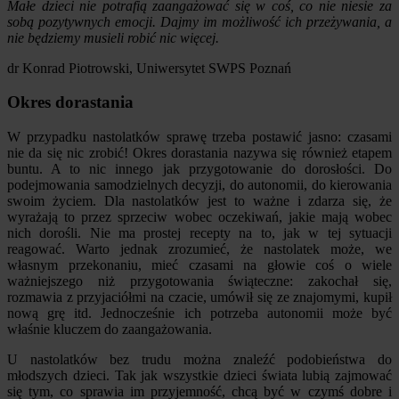
Małe dzieci nie potrafią zaangażować się w coś, co nie niesie za
sobą pozytywnych emocji. Dajmy im możliwość ich przeżywania, a
nie będziemy musieli robić nic więcej.
dr Konrad Piotrowski, Uniwersytet SWPS Poznań
Okres dorastania
W przypadku nastolatków sprawę trzeba postawić jasno: czasami
nie da się nic zrobić! Okres dorastania nazywa się również etapem
buntu. A to nic innego jak przygotowanie do dorosłości. Do
podejmowania samodzielnych decyzji, do autonomii, do kierowania
swoim życiem. Dla nastolatków jest to ważne i zdarza się, że
wyrażają to przez sprzeciw wobec oczekiwań, jakie mają wobec
nich dorośli. Nie ma prostej recepty na to, jak w tej sytuacji
reagować. Warto jednak zrozumieć, że nastolatek może, we
własnym przekonaniu, mieć czasami na głowie coś o wiele
ważniejszego niż przygotowania świąteczne: zakochał się,
rozmawia z przyjaciółmi na czacie, umówił się ze znajomymi, kupił
nową grę itd. Jednocześnie ich potrzeba autonomii może być
właśnie kluczem do zaangażowania.
U nastolatków bez trudu można znaleźć podobieństwa do
młodszych dzieci. Tak jak wszystkie dzieci świata lubią zajmować
się tym, co sprawia im przyjemność, chcą być w czymś dobre i