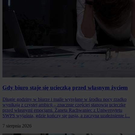
Gdy biuro staje się ucieczką przed własnym życiem
Długie godziny w biurze i maile wysyłane w środku nocy rzadko
wynikają z czystej ambicji – znacznie częściej stanowią ucieczkę
przed własnymi emocjami. Żaneta Rachwaniec z Uniwersytetu
SWPS wyjaśnia, gdzie kończy się pasja, a zaczyna uzależnienie i...
7 sierpnia 2026