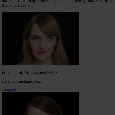
każdego dnia ratując nasze życie, sami muszą radzić sobie z
trudnymi emocjami.
dr hab., prof. Uniwersytetu SWPS
Ewelina Smoktunowicz
Biogram