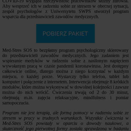
COVID-19 wygląda rzeczywistość pracowników służby zdrowia.
Aby wesprzeć ich w radzeniu sobie ze stresem w obecnej sytuacji,
zespół psychologów z Uniwersytetu SWPS stworzył program
wsparcia dla przedstawicieli zawodów medycznych.
Med-Stres SOS to bezpłatny program psychologiczny skierowany
do przedstawicieli zawodów medycznych. Jego zadaniem jest
wspieranie medyków w radzeniu sobie z nasilonym napięciem
wywołanym pracą w czasie pandemii koronawirusa. Jest dostępny
całkowicie online, dlatego można z niego korzystać w każdym
miejscu, o każdej porze. Wystarczy tylko telefon, tablet lub
komputer i połączenie z internetem. Interwencja obejmuje 8 krótkich
modułów, które można wykonywać w dowolnej kolejności i zawsze
można do nich wrócić. Ćwiczenia trwają od 2 do 30 minut,
obejmują m.in. zajęcia relaksacyjne, mindfulness i pomiar
samopoczucia.
Program nie jest terapią, ale formą pomocy w radzeniu sobie ze
stresem w pracy w trudnych warunkach. Wszystkie ćwiczenia w
Med-Stres SOS powstały w oparciu o dowody naukowe, a
skuteczność jego pierwotnej formy została sprawdzona w badaniu