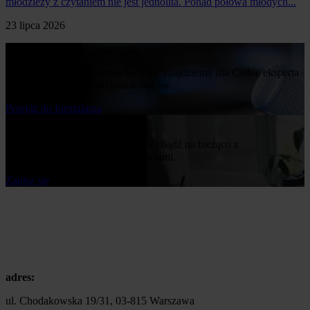
młodzieży z czytaniem nie jest jednolita. Ponad połowa młodych...
23 lipca 2026
Poproś o komentarz ekspercki
Napisz nam o swoim temacie, a my znajdziemy dla Ciebie eksperta
z naszej bazy ponad 400 naukowców.
Przejdż do formularza
Bądź na bieżąco
Zapisz się do naszego newslettera i bądź na bieżąco z
publikowanymi przez nas nowościami.
Zapisz się
adres:
ul. Chodakowska 19/31, 03-815 Warszawa