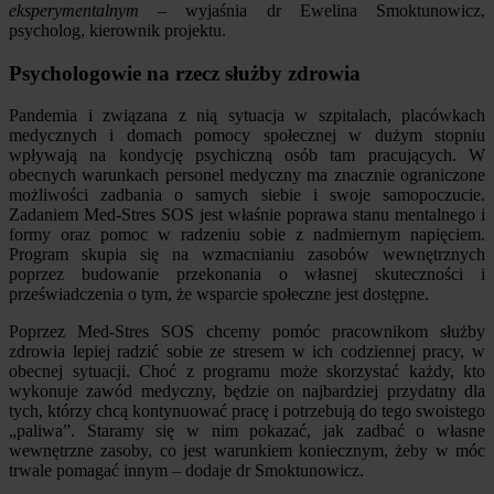
eksperymentalnym
– wyjaśnia dr Ewelina Smoktunowicz,
psycholog, kierownik projektu.
Psychologowie na rzecz służby zdrowia
Pandemia i związana z nią sytuacja w szpitalach, placówkach
medycznych i domach pomocy społecznej w dużym stopniu
wpływają na kondycję psychiczną osób tam pracujących. W
obecnych warunkach personel medyczny ma znacznie ograniczone
możliwości zadbania o samych siebie i swoje samopoczucie.
Zadaniem Med-Stres SOS jest właśnie poprawa stanu mentalnego i
formy oraz pomoc w radzeniu sobie z nadmiernym napięciem.
Program skupia się na wzmacnianiu zasobów wewnętrznych
poprzez budowanie przekonania o własnej skuteczności i
przeświadczenia o tym, że wsparcie społeczne jest dostępne.
Poprzez Med-Stres SOS chcemy pomóc pracownikom służby
zdrowia lepiej radzić sobie ze stresem w ich codziennej pracy, w
obecnej sytuacji. Choć z programu może skorzystać każdy, kto
wykonuje zawód medyczny, będzie on najbardziej przydatny dla
tych, którzy chcą kontynuować pracę i potrzebują do tego swoistego
„paliwa”. Staramy się w nim pokazać, jak zadbać o własne
wewnętrzne zasoby, co jest warunkiem koniecznym, żeby w móc
trwale pomagać innym – dodaje dr Smoktunowicz.