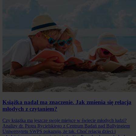
Książka nadal ma znaczenie. Jak zmienia się relacja
młodych z czytaniem?
Czy książka ma jeszcze swoje miejsce w świecie młodych ludzi?
Analizy dr. Piotra Rycielskiego z Centrum Badań nad Bullyingiem
Uniwersytetu SWPS pokazują, że tak. Choć relacja dzieci i