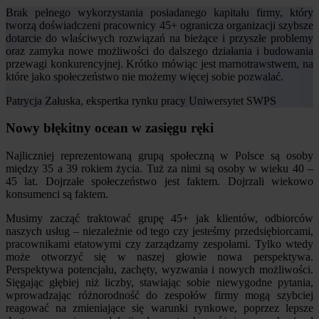
Brak pełnego wykorzystania posiadanego kapitału firmy, który
tworzą doświadczeni pracownicy 45+ ogranicza organizacji szybsze
dotarcie do właściwych rozwiązań na bieżące i przyszłe problemy
oraz zamyka nowe możliwości do dalszego działania i budowania
przewagi konkurencyjnej. Krótko mówiąc jest marnotrawstwem, na
które jako społeczeństwo nie możemy więcej sobie pozwalać.
Patrycja Załuska, ekspertka rynku pracy Uniwersytet SWPS
Nowy błękitny ocean w zasięgu ręki
Najliczniej reprezentowaną grupą społeczną w Polsce są osoby
między 35 a 39 rokiem życia. Tuż za nimi są osoby w wieku 40 –
45 lat. Dojrzałe społeczeństwo jest faktem. Dojrzali wiekowo
konsumenci są faktem.
Musimy zacząć traktować grupę 45+ jak klientów, odbiorców
naszych usług – niezależnie od tego czy jesteśmy przedsiębiorcami,
pracownikami etatowymi czy zarządzamy zespołami. Tylko wtedy
może otworzyć się w naszej głowie nowa perspektywa.
Perspektywa potencjału, zachęty, wyzwania i nowych możliwości.
Sięgając głębiej niż liczby, stawiając sobie niewygodne pytania,
wprowadzając różnorodność do zespołów firmy mogą szybciej
reagować na zmieniające się warunki rynkowe, poprzez lepsze