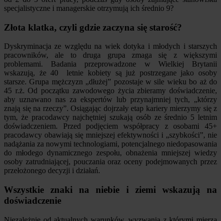
specjalistyczne i managerskie otrzymują ich średnio 9?
Złota klatka, czyli gdzie zaczyna się starość?
Dyskryminacja ze względu na wiek dotyka i młodych i starszych
pracowników, ale to druga grupa zmaga się z większymi
problemami. Badania przeprowadzone w Wielkiej Brytanii
wskazują, że 40 letnie kobiety są już postrzegane jako osoby
starsze. Grupa mężczyzn „dłużej” pozostaje w sile wieku bo aż do
45 r.ż. Od początku zawodowego życia zbieramy doświadczenie,
aby uznawano nas za ekspertów lub przynajmniej tych, „którzy
znają się na rzeczy”. Osiągając dojrzały etap kariery mierzymy się z
tym, że pracodawcy najchętniej szukają osób ze średnio 5 letnim
doświadczeniem. Przed podjęciem współpracy z osobami 45+
pracodawcy obawiają się mniejszej efektywności i „szybkości”, nie
nadążania za nowymi technologiami, potencjalnego niedopasowania
do młodego dynamicznego zespołu, obnażenia mniejszej wiedzy
osoby zatrudniającej, pouczania oraz oceny podejmowanych przez
przełożonego decyzji i działań.
Wszystkie znaki na niebie i ziemi wskazują na
doświadczenie
Niezależnie od aktualnych warunków, wyzwania z którymi mierzą