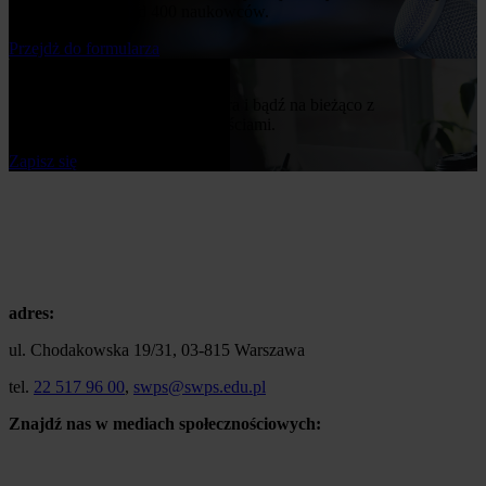
z naszej bazy ponad 400 naukowców.
Przejdż do formularza
Bądź na bieżąco
Zapisz się do naszego newslettera i bądź na bieżąco z
publikowanymi przez nas nowościami.
Zapisz się
adres:
ul. Chodakowska 19/31, 03-815 Warszawa
tel.
22 517 96 00
,
swps@swps.edu.pl
Znajdź nas w mediach społecznościowych: