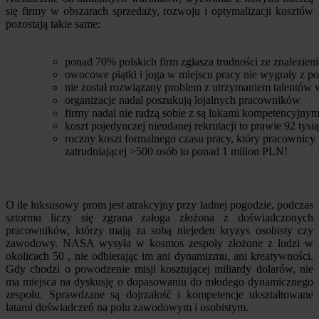
się firmy w obszarach sprzedaży, rozwoju i optymalizacji kosztów
pozostają takie same:
ponad 70% polskich firm zgłasza trudności ze znalez
owocowe piątki i joga w miejscu pracy nie wygrały z po
nie został rozwiązany problem z utrzymaniem talentów 
organizacje nadal poszukują lojalnych pracowników
firmy nadal nie radzą sobie z są lukami kompetencyjny
koszt pojedynczej nieudanej rekrutacji to prawie 92 tys
roczny koszt formalnego czasu pracy, który pracownicy 
zatrudniającej >500 osób to ponad 1 milion PLN!
O ile luksusowy prom jest atrakcyjny przy ładnej pogodzie, podczas
sztormu liczy się zgrana załoga złożona z doświadczonych
pracowników, którzy mają za sobą niejeden kryzys osobisty czy
zawodowy. NASA wysyła w kosmos zespoły złożone z ludzi w
okolicach 50 , nie odbierając im ani dynamizmu, ani kreatywności.
Gdy chodzi o powodzenie misji kosztującej miliardy dolarów, nie
ma miejsca na dyskusję o dopasowaniu do młodego dynamicznego
zespołu. Sprawdzane są dojrzałość i kompetencje ukształtowane
latami doświadczeń na polu zawodowym i osobistym.