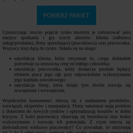
Upraszczając mocno pojęcie rynku możemy je zobrazować jako
miejsce spotkania i gry trzech aktorów: klienta (odbiorca
usługi/produktu), firmy sprzedającej (pracodawca) oraz pracownika.
Wszyscy trzej dążą do zysku. Składa się na niego:
satysfakcja klienta, który otrzymuje to, czego dokładnie
potrzebuje za sensowną cenę od miłego człowieka;
satysfakcja pracownika, który dostarcza produkt będący
efektem pracy jego rąk przy odpowiednim wykorzystaniu
jego kapitału zawodowego;
satysfakcja firmy, która dzięki tym dwóm rozwija się
zewnętrznie i wewnętrznie.
Współcześni konsumenci mierzą się z nadmiarem produktów,
rozwiązań, ekspertów i manipulacji. Firmy natomiast mają problem
z dotarciem do nowych rynków i optymalizacją kosztów w dobie
kryzysu. Z kolei pracownicy obawiają się bezrobocia oraz braku
wykorzystania i rozwoju ich potencjału. Z czym mierzą się
doświadczeni wiekowo pracownicy? Co powoduje, że otrzymują
od 2 do 5 ofert pracy, podczas gdy osoby zajmujące stanowiska