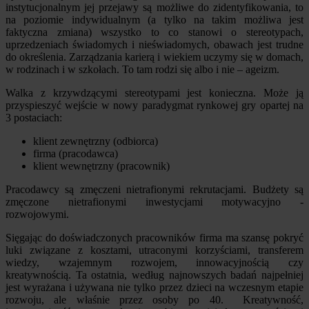
instytucjonalnym jej przejawy są możliwe do zidentyfikowania, to
na poziomie indywidualnym (a tylko na takim możliwa jest
faktyczna zmiana) wszystko to co stanowi o stereotypach,
uprzedzeniach świadomych i nieświadomych, obawach jest trudne
do określenia. Zarządzania karierą i wiekiem uczymy się w domach,
w rodzinach i w szkołach. To tam rodzi się albo i nie – ageizm.
Walka z krzywdzącymi stereotypami jest konieczna. Może ją
przyspieszyć wejście w nowy paradygmat rynkowej gry opartej na
3 postaciach:
klient zewnętrzny (odbiorca)
firma (pracodawca)
klient wewnętrzny (pracownik)
Pracodawcy są zmęczeni nietrafionymi rekrutacjami. Budżety są
zmęczone nietrafionymi inwestycjami motywacyjno -
rozwojowymi.
Sięgając do doświadczonych pracowników firma ma szansę pokryć
luki związane z kosztami, utraconymi korzyściami, transferem
wiedzy, wzajemnym rozwojem, innowacyjnością czy
kreatywnością. Ta ostatnia, według najnowszych badań najpełniej
jest wyrażana i używana nie tylko przez dzieci na wczesnym etapie
rozwoju, ale właśnie przez osoby po 40. Kreatywność,