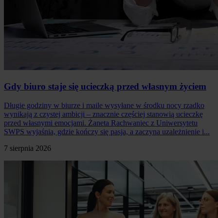
Gdy biuro staje się ucieczką przed własnym życiem
Długie godziny w biurze i maile wysyłane w środku nocy rzadko
wynikają z czystej ambicji – znacznie częściej stanowią ucieczkę
przed własnymi emocjami. Żaneta Rachwaniec z Uniwersytetu
SWPS wyjaśnia, gdzie kończy się pasja, a zaczyna uzależnienie i...
7 sierpnia 2026