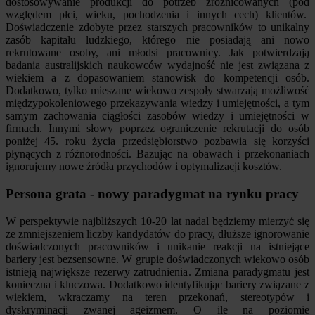
dostosowywanie produkcji do potrzeb zróżnicowanych (pod
względem płci, wieku, pochodzenia i innych cech) klientów.
Doświadczenie zdobyte przez starszych pracowników to unikalny
zasób kapitału ludzkiego, którego nie posiadają ani nowo
rekrutowane osoby, ani młodsi pracownicy. Jak potwierdzają
badania australijskich naukowców wydajność nie jest związana z
wiekiem a z dopasowaniem stanowisk do kompetencji osób.
Dodatkowo, tylko mieszane wiekowo zespoły stwarzają możliwość
międzypokoleniowego przekazywania wiedzy i umiejętności, a tym
samym zachowania ciągłości zasobów wiedzy i umiejętności w
firmach. Innymi słowy poprzez ograniczenie rekrutacji do osób
poniżej 45. roku życia przedsiębiorstwo pozbawia się korzyści
płynących z różnorodności. Bazując na obawach i przekonaniach
ignorujemy nowe źródła przychodów i optymalizacji kosztów.
Persona grata - nowy paradygmat na rynku pracy
W perspektywie najbliższych 10-20 lat nadal będziemy mierzyć się
ze zmniejszeniem liczby kandydatów do pracy, dłuższe ignorowanie
doświadczonych pracowników i unikanie reakcji na istniejące
bariery jest bezsensowne. W grupie doświadczonych wiekowo osób
istnieją największe rezerwy zatrudnienia. Zmiana paradygmatu jest
konieczna i kluczowa. Dodatkowo identyfikując bariery związane z
wiekiem, wkraczamy na teren przekonań, stereotypów i
dyskryminacji zwanej ageizmem. O ile na poziomie