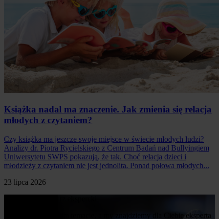
Książka nadal ma znaczenie. Jak zmienia się relacja
młodych z czytaniem?
Czy książka ma jeszcze swoje miejsce w świecie młodych ludzi?
Analizy dr. Piotra Rycielskiego z Centrum Badań nad Bullyingiem
Uniwersytetu SWPS pokazują, że tak. Choć relacja dzieci i
młodzieży z czytaniem nie jest jednolita. Ponad połowa młodych...
23 lipca 2026
Poproś o komentarz ekspercki
Napisz nam o swoim temacie, a my znajdziemy dla Ciebie eksperta