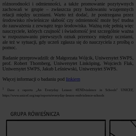
różnorodności i odmienności, a także promowanie pozytywnych
zachowań w grupie – zwłaszcza przy budowaniu wzajemnych
relacji między uczniami. Warto też dodać, że postrzegana przez
środowisko rówieśnicze słabość czy odmienność może być trudna
do zauważenia z zewnątrz tego środowiska. Ważną rolę pełnią więc
nauczyciele, których czujność i świadomość jest szczególnie ważna
w rozpoznawaniu pierwszych oznak przemocy między uczniami,
ale też w sytuacji, gdy uczeń zgłasza się do nauczyciela z prośbą o
pomoc.
Badanie przeprowadzili: dr Małgorzata Wójcik, Uniwersytet SWPS,
prof. Robert Thornberg, Uniwersytet Linköping, Wojciech Flak,
Uniwersytet SWPS, Jakub Leśniewski, Uniwersytet SWPS.
Więcej informacji o badaniu pod
linkiem
1
Dane z raportu „An Everyday Lesson: #ENDviolence in Schools" UNICEF,
https://www.unicef.org/eap/reports/everyday-lesson-endviolence-schools