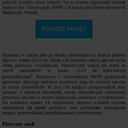
jednych uczniów przez innych? Na te pytania odpowiada badanie
naukowców Uniwersytetu SWPS z Katowic pod kierownictwem dr
Małgorzaty Wójcik.
Przemocy w szkole albo jej okolicy doświadcza na świecie połowa
dzieci w wieku 13-15 lat. Około 150 milionów dzieci zgłosiło bycie
ofiarą przemocy rówieśniczej. Statystycznie więcej niż jeden na
trzech nastolatków w wieku 13-15 lat doświadczył
1
prześladowania
. Naukowcy z Uniwersytetu SWPS postanowili
sprawdzić, dlaczego niektórzy uczniowie stają się ofiarami nękania
ze strony rówieśników. W tym celu badacze przeprowadzili serię
rozmów z młodymi dorosłymi, którzy doświadczyli wieloletniej
przemocy szkolnej w postaci dokuczania, poniżania i wyśmiewania.
Na podstawie analizy ich wspomnień, eksperci wskazali schemat
rozwijającej się spirali przemocy oraz potencjalne rozwiązania
mogące przeciwdziałać prześladowaniu rówieśniczemu.
Pierwszy atak