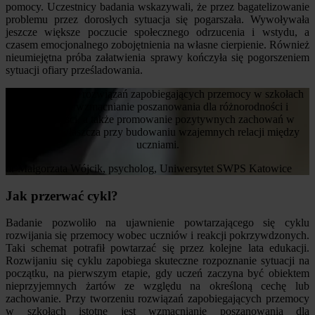
pomocy. Uczestnicy badania wskazywali, że przez bagatelizowanie
problemu przez dorosłych sytuacja się pogarszała. Wywoływała
jeszcze większe poczucie społecznego odrzucenia i wstydu, a
czasem emocjonalnego zobojętnienia na własne cierpienie. Również
nieumiejętna próba załatwienia sprawy kończyła się pogorszeniem
sytuacji ofiary prześladowania.
Przy tworzeniu rozwiązań zapobiegających przemocy w szkołach
istotne jest wzmacnianie poszanowania dla różnorodności i
odmienności, a także promowanie pozytywnych zachowań w
grupie – zwłaszcza przy budowaniu wzajemnych relacji między
uczniami.
dr Małgorzata Wójcik, psycholog, Uniwersytet SWPS Katowice
Jak przerwać cykl?
Badanie pozwoliło na ujawnienie powtarzającego się cyklu
rozwijania się przemocy wobec uczniów i reakcji pokrzywdzonych.
Taki schemat potrafił powtarzać się przez kolejne lata edukacji.
Rozwijaniu się cyklu zapobiega skuteczne rozpoznanie sytuacji na
początku, na pierwszym etapie, gdy uczeń zaczyna być obiektem
nieprzyjemnych żartów ze względu na określoną cechę lub
zachowanie. Przy tworzeniu rozwiązań zapobiegających przemocy
w szkołach istotne jest wzmacnianie poszanowania dla