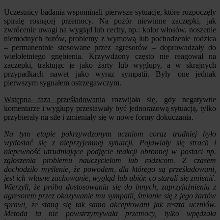
Uczestnicy badania wspominali pierwsze sytuacje, które rozpoczęły
spiralę rosnącej przemocy. Na pozór niewinne zaczepki, jak
zwrócenie uwagi na wygląd lub cechy, np.: kolor włosów, noszenie
niemodnych butów, problemy z wymową lub pochodzenie rodzica
– permanentnie stosowane przez agresorów – doprowadzały do
wieloletniego gnębienia. Krzywdzony często nie reagował na
zaczepki, traktując je jako żarty lub wygłupy, a w skrajnych
przypadkach nawet jako wyraz sympatii. Były one jednak
pierwszym sygnałem ostrzegawczym.
Wstępna faza prześladowania
rozwijała się, gdy negatywne
komentarze i wygłupy przestawały być jednorazową sytuacją, tylko
przybierały na sile i zmieniały się w nowe formy dokuczania.
Na tym etapie pokrzywdzonym uczniom coraz trudniej było
wydostać się z nieprzyjemnej sytuacji. Pojawiały się strach i
niepewność utrudniające podjęcie reakcji obronnej w postaci np.
zgłoszenia problemu nauczycielom lub rodzicom. Z czasem
dochodziło myślenie, że powodem, dla którego są prześladowani,
jest ich własne zachowanie, wygląd lub ubiór, co starali się zmienić.
Wierzyli, że próba dostosowania się do innych, zaprzyjaźnienia z
agresorem przez okazywanie mu sympatii, śmianie się z jego żartów
sprawi, że staną się tak samo akceptowani jak reszta uczniów.
Metoda ta nie powstrzymywała przemocy, tylko wpędzała