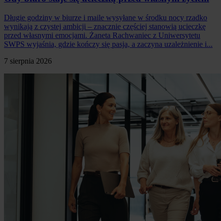
Długie godziny w biurze i maile wysyłane w środku nocy rzadko
wynikają z czystej ambicji – znacznie częściej stanowią ucieczkę
przed własnymi emocjami. Żaneta Rachwaniec z Uniwersytetu
SWPS wyjaśnia, gdzie kończy się pasja, a zaczyna uzależnienie i...
7 sierpnia 2026