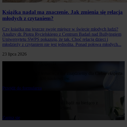
Książka nadal ma znaczenie. Jak zmienia się relacja
młodych z czytaniem?
Czy książka ma jeszcze swoje miejsce w świecie młodych ludzi?
Analizy dr. Piotra Rycielskiego z Centrum Badań nad Bullyingiem
Uniwersytetu SWPS pokazują, że tak. Choć relacja dzieci i
młodzieży z czytaniem nie jest jednolita. Ponad połowa młodych...
23 lipca 2026
Poproś o komentarz ekspercki
Napisz nam o swoim temacie, a my znajdziemy dla Ciebie eksperta
z naszej bazy ponad 400 naukowców.
Przejdż do formularza
Bądź na bieżąco
Zapisz się do naszego newslettera i bądź na bieżąco z
publikowanymi przez nas nowościami.
Zapisz się