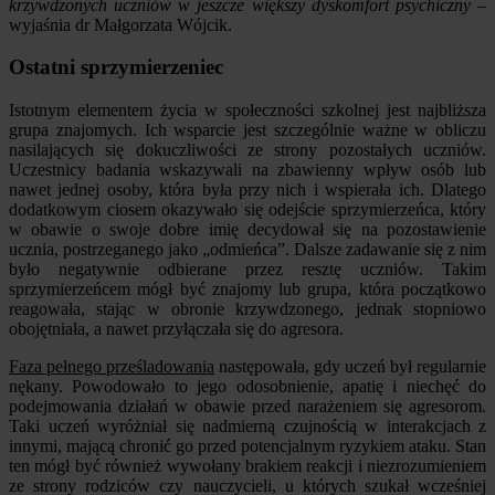
krzywdzonych uczniów w jeszcze większy dyskomfort psychiczny
–
wyjaśnia dr Małgorzata Wójcik.
Ostatni sprzymierzeniec
Istotnym elementem życia w społeczności szkolnej jest najbliższa
grupa znajomych. Ich wsparcie jest szczególnie ważne w obliczu
nasilających się dokuczliwości ze strony pozostałych uczniów.
Uczestnicy badania wskazywali na zbawienny wpływ osób lub
nawet jednej osoby, która była przy nich i wspierała ich. Dlatego
dodatkowym ciosem okazywało się odejście sprzymierzeńca, który
w obawie o swoje dobre imię decydował się na pozostawienie
ucznia, postrzeganego jako „odmieńca”. Dalsze zadawanie się z nim
było negatywnie odbierane przez resztę uczniów. Takim
sprzymierzeńcem mógł być znajomy lub grupa, która początkowo
reagowała, stając w obronie krzywdzonego, jednak stopniowo
obojętniała, a nawet przyłączała się do agresora.
Faza pełnego prześladowania
następowała, gdy uczeń był regularnie
nękany. Powodowało to jego odosobnienie, apatię i niechęć do
podejmowania działań w obawie przed narażeniem się agresorom.
Taki uczeń wyróżniał się nadmierną czujnością w interakcjach z
innymi, mającą chronić go przed potencjalnym ryzykiem ataku. Stan
ten mógł być również wywołany brakiem reakcji i niezrozumieniem
ze strony rodziców czy nauczycieli, u których szukał wcześniej